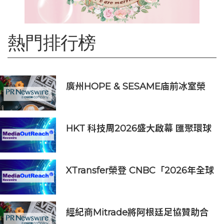
熱門排行榜
廣州HOPE & SESAME庙前冰室榮
登2026年度ASIA'S 50 BEST
BARS「亞洲50最佳酒吧」NO.1寶座
HKT 科技周2026盛大啟幕 匯聚環球
夥伴生態圈 共築香港 AI 創新樞紐新
里程
XTransfer榮登 CNBC「2026年全球
頂尖金融科技公司」榜單
經紀商Mitrade將阿根廷足協贊助合