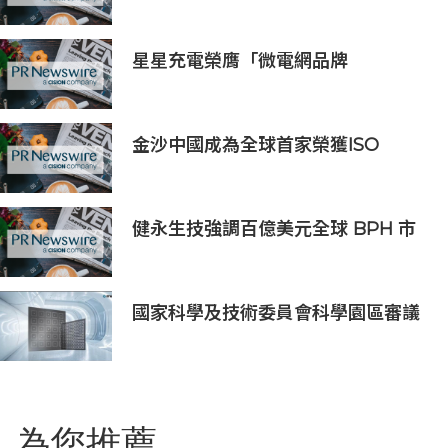
作延長至2027年，看好世界杯帶動
亞洲市場熱情
星星充電榮膺「微電網品牌
TOP1」，定義全球微電網產業新高
度
金沙中國成為全球首家榮獲ISO
14001:2026環境管理體系認證之綜合
旅遊休閒企業
健永生技強調百億美元全球 BPH 市
場商機，並重申全球授權合作之策略
核心
國家科學及技術委員會科學園區審議
會第34次會議核准投資案
為您推薦