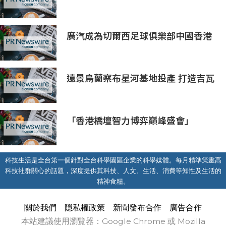
獎」 卓越ESG及營商表現備受肯定
廣汽成為切爾西足球俱樂部中國香港
和馬來西亞季前巡迴賽官方合作夥伴
遠景烏蘭察布星河基地投產 打造吉瓦
級AI基礎設施新模式
「香港橋壇智力博弈巔峰盛會」
科技生活是全台第一個針對全台科學園區企業的科學媒體。每月精準策畫高
科技社群關心的話題，深度提供其科技、人文、生活、消費等知性及生活的
精神食糧。
關於我們
隱私權政策
新聞發布合作
廣告合作
本站建議使用瀏覽器：Google Chrome 或 Mozilla