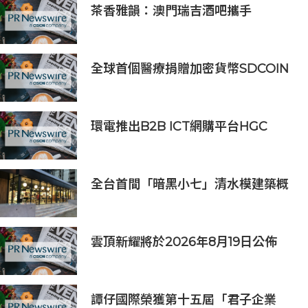
茶香雅韻：澳門瑞吉酒吧攜手
Saicho 呈獻期間限定下午茶體驗
全球首個醫療捐贈加密貨幣SDCOIN
將在全球第五大交易所BW.com上線
環電推出B2B ICT網購平台HGC
Marketplace
全台首間「暗黑小七」清水模建築概
念店！竹北新開幕。
雲頂新耀將於2026年8月19日公佈
2026年度中期業績並舉行線上投資
人會議
譚仔國際榮獲第十五屆「君子企業