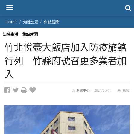
T
o
g
HOME
知性生活
焦點新聞
g
l
知性生活
焦點新聞
e
竹北悅豪大飯店加入防疫旅館
n
a
行列 竹縣府號召更多業者加
v
i
入
g
a
t
i
By
新聞中心
-
2021/06/01
1692
o
n