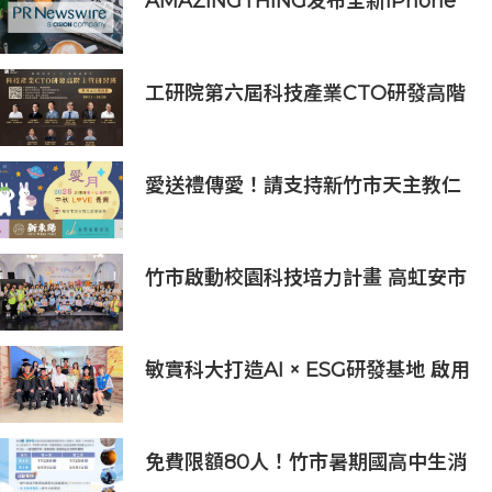
AMAZINGTHING发布全新iPhone
16配件系列
工研院第六屆科技產業CTO研發高階
主管班開放報名 匯聚業界頂尖專家
傳授專業秘訣
愛送禮傳愛！請支持新竹市天主教仁
愛基金會2026中秋義賣
竹市啟動校園科技培力計畫 高虹安市
長：半導體與無人機課程培育未來科
技人才
敏實科大打造AI × ESG研發基地 啟用
AI能源研發中心 助企業邁向淨零碳
排
免費限額80人！竹市暑期國高中生消
防體驗營6/8開放報名