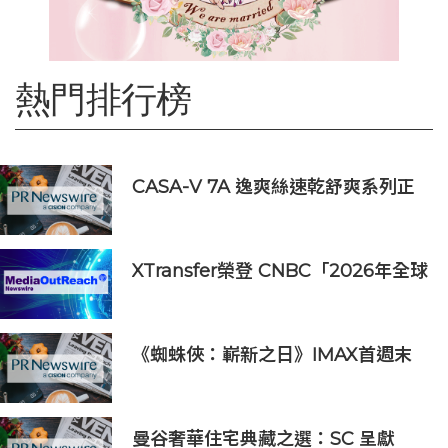
熱門排行榜
CASA-V 7A 逸爽絲速乾舒爽系列正
式上市
XTransfer榮登 CNBC「2026年全球
頂尖金融科技公司」榜單
《蜘蛛俠：嶄新之日》IMAX首週末
斬獲1.3億元 創系列最佳紀錄
曼谷奢華住宅典藏之選：SC 呈獻