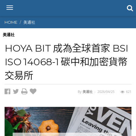
T
o
g
HOME
美通社
g
l
美通社
e
HOYA BIT 成為全球首家 BSI
n
a
ISO 14068-1 碳中和加密貨幣
v
i
交易所
g
a
t
i
By
美通社
-
2026/04/25
621
o
n