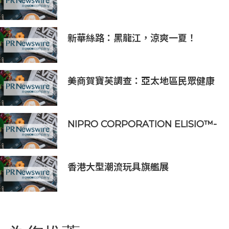
SCOPE Collection，三大名邸，擘
畫國際奢居新格局
新華絲路：黑龍江，涼爽一夏！
美商賀寶芙調查：亞太地區民眾健康
意識持續提升 五分之四消費者認為整
體健康狀態極為重要
NIPRO CORPORATION ELISIO™-
HX 獲得 FDA 510 (k) 許可，向美國
推出透析器
香港大型潮流玩具旗艦展
《Amazing Toy Show》首度登陸
東南亞