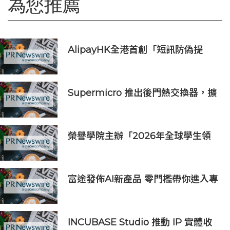
為您推薦
AlipayHK全港首創「短訊防偽提
醒」功能 助用戶辨別騙案 聯乘警方
推防騙App Skin帶動全城反詐
Supermicro 推出後門熱交換器，擴
充端對端 DCBBS 液冷解決方案系
列，專為高密度 AI 及 HPC 基礎設施
而設
榮譽學院主辦「2026年全球學生領
袖峰會 」：全球連結、在地共益，驅
動以影響為本的學生領袖
富途發佈AI新產品 零門檻帶你進入專
業AI投資世界
INCUBASE Studio 推動 IP 實體收