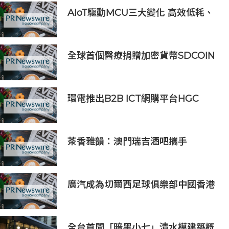
AIoT驅動MCU三大變化 高效低耗、
安全感、AI 功能
全球首個醫療捐贈加密貨幣SDCOIN
將在全球第五大交易所BW.com上線
環電推出B2B ICT網購平台HGC
Marketplace
茶香雅韻：澳門瑞吉酒吧攜手
Saicho 呈獻期間限定下午茶體驗
廣汽成為切爾西足球俱樂部中國香港
和馬來西亞季前巡迴賽官方合作夥伴
全台首間「暗黑小七」清水模建築概