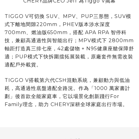
CHERY品牌CEO Jeff 為Tiggo V揭幕
TIGGO V可切換 SUV、MPV、PUP三形態，SUV模
式下離地間隙220mm，PHEV版本涉水深度
700mm、燃油版650mm，搭配 APA RPA 智停科
技，兼顧高通過性與智能出行；MPV模式下 2800mm
軸距打造真三排七座，42處儲物 + N95健康座艙保障舒
適；PUP模式下快拆圍擋拓展裝載，原廠套件無需改裝
適配戶外載貨。
TIGGO V搭載第六代CSH混動系統，兼顧動力與低油
耗，高通過性底盤適配全路況。作為「1000 萬家書計
劃」後首款全能家庭車，它以場景化創新踐行For
Family理念，助力 CHERY深耕全球家庭出行市場。