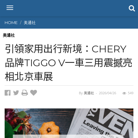
T
o
g
HOME
美通社
g
l
美通社
e
引領家用出行新境：CHERY
n
a
品牌TIGGO V一車三用震撼亮
v
i
相北京車展
g
a
t
i
By
美通社
-
2026/04/26
549
o
n