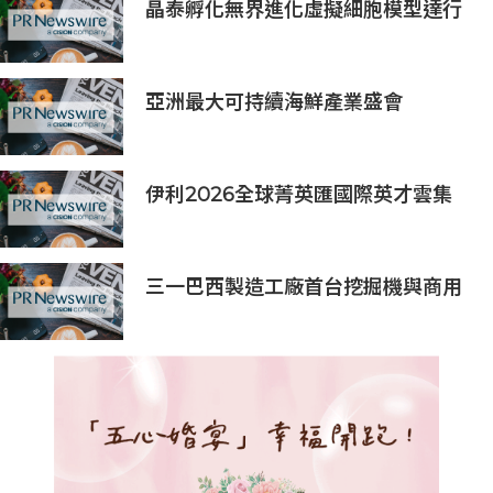
晶泰孵化無界進化虛擬細胞模型達行
業最優(SOTA)，科學發現引擎開啟內
測申請
亞洲最大可持續海鮮產業盛會
「2026永續海鮮高峰會」將於10月21
日至23日舉行，主要利益相關方將親
臨現場
伊利2026全球菁英匯國際英才雲集
擁抱多元 同心致遠
三一巴西製造工廠首台挖掘機與商用
車樣機下線