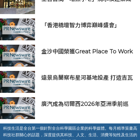
念店！竹北新開幕。
「香港橋壇智力博弈巔峰盛會」
金沙中國榮獲Great Place To Work
認證™
遠景烏蘭察布星河基地投產 打造吉瓦
級AI基礎設施新模式
廣汽成為切爾西2026年亞洲季前巡
迴賽香港及馬來西亞站官方合作夥伴
科技生活是全台第一個針對全台科學園區企業的科學媒體。每月精準策畫高
科技社群關心的話題，深度提供其科技、人文、生活、消費等知性及生活的