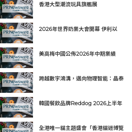
香港大型潮流玩具旗艦展
《Amazing Toy Show》首度登陸
東南亞
2026年世界奶業大會開幕 伊利以
「價值共生、和合與共」擘畫全球奶
業新局
美高梅中國公佈2026年中期業績
跨越數字鴻溝，邁向物理智能：晶泰
科技發布 XtalPi Science，並發起
「科學智能開放生態聯盟」
韓國餐飲品牌Reddog 2026上半年
營收大漲88% 營業利潤激增143%
全港唯一貓主題盛會「香港貓迷博覽