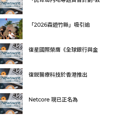
「民青局內地專題實習計劃-敦
煌青年實習計劃2026」圓滿結
束
「2026森遊竹縣」吸引逾
7300人次挑戰 宜蘭1家4口躋
身前百名完登
復星國際榮膺《全球銀行與金
融評論》三項大獎，ESG、企
業社會責任及品牌實力再獲國
際權威認可
復鋭醫療科技於香港推出
Titanium Prime聯合療法
Netcore 現已正名為
Netcore.ai，開創代理型營銷
平台先河，與客戶共同分擔增
長責任