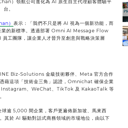
n Chan）領航公司進化為 AI 原生自主代理顧客體驗平
台。
han）
表示：「我們不只是將 AI 視為一個新功能，而
標準。透過部署 Omni AI Message Flow
I 員工團隊，讓企業人才晉升至創意與戰略決策層
E Biz-Solutions 金級技術夥伴、Meta 官方合作
憑藉這項「技術金三角」認證，Omnichat 確保企業
nstagram、WeChat、TikTok 及 KakaoTalk 等
。
全球逾 5,000 間企業，客戶更遍佈新加坡、馬來西
。
其於 AI 驅動對話式商務領域的市場地位，由以下