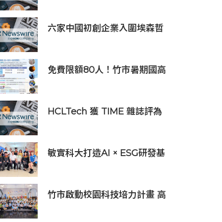
者，簽署9,060萬美元出口合
同
六家中國初創企業入圍埃森哲
「2019亞太區金融科技創新實
驗室」
免費限額80人！竹市暑期國高
中生消防體驗營6/8開放報名
HCLTech 獲 TIME 雜誌評為
全球最具可持續發展表現的企
業之一
敏實科大打造AI × ESG研發基
地 啟用AI能源研發中心 助企
業邁向淨零碳排
竹市啟動校園科技培力計畫 高
虹安市長：半導體與無人機課
程培育未來科技人才