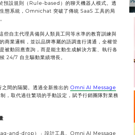
基於預設規則（Rule-based）的聊天機器人模式。透
統，Omnichat 突破了傳統 SaaS 工具的局
範。
概念，這些自主代理具備與人類員工同等水準的教育訓練與
的商業邏輯，並以品牌專屬的語調進行溝通，全權管
是被動回應查詢，而是能主動生成解決方案、執行各
 24/7 自主驅動業績增長。
術執行之間的隔閡。透過全新推出的
Omni AI Message
成機制，取代過往繁瑣的手動設定，賦予行銷團隊對業務
量
nd-drop）」設計工具。Omni AI Message