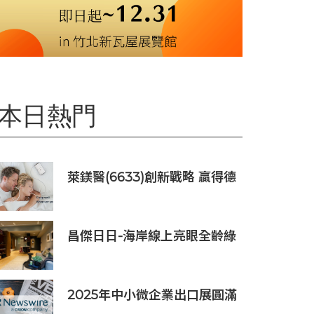
本日熱門
萊鎂醫(6633)創新戰略 贏得德
國訂單銷售
昌傑日日-海岸線上亮眼全齡綠
洲美建築
2025年中小微企業出口展圓滿
落幕，吸引逾63,000名參觀