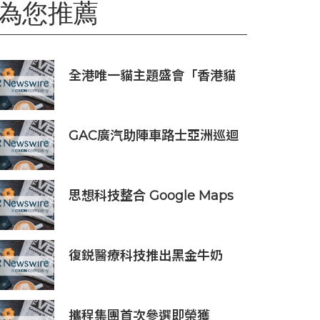
為您推薦
全港唯一貓主題盛會「香港貓
迷博覽會2026」今日開幕
GAC廣汽助陣車路士亞洲巡迴
賽香港站 攜手點燃足球盛宴
思想科技整合 Google Maps
Platform 與 Geotab 車聯
網：助物流業 60 秒極速排
單、削減 25% 車隊營運成本
復鋭醫療科技推出黑金牛奶
光，深化中國能量源設備業務
佈局
攜程集團首次參選即榮獲