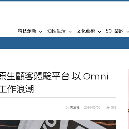
科技創新
知性生活
文化藝術
50+樂齡
I 原生顧客體驗平台 以 Omni
智慧工作浪潮
By
美通社
-
2026/05/06
589