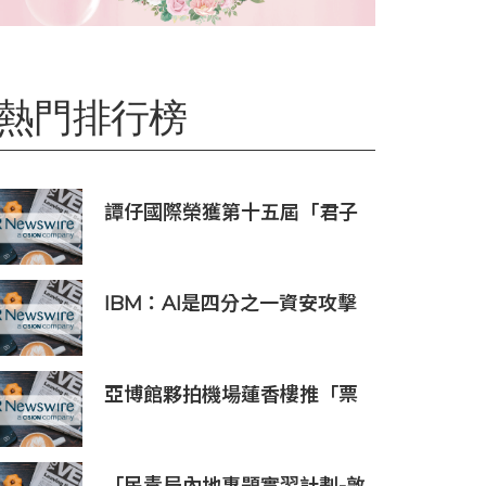
熱門排行榜
譚仔國際榮獲第十五屆「君子
企業獎」 卓越ESG及營商表現
備受肯定
IBM：AI是四分之一資安攻擊
事件的幕後黑手 平均經濟損失
達600萬美元
亞博館夥拍機場蓮香樓推「票
尾優惠」