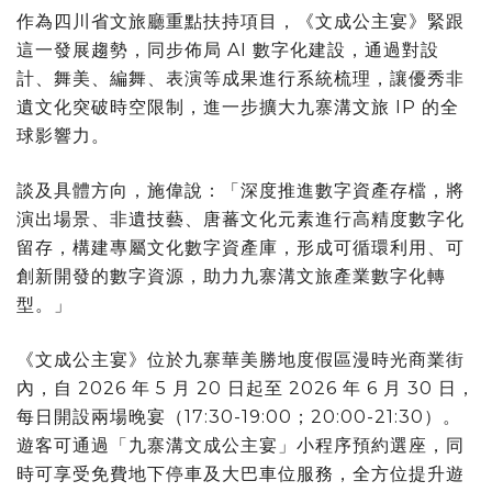
作為四川省文旅廳重點扶持項目，《文成公主宴》緊跟
這一發展趨勢，同步佈局 AI 數字化建設，通過對設
計、舞美、編舞、表演等成果進行系統梳理，讓優秀非
遺文化突破時空限制，進一步擴大九寨溝文旅 IP 的全
球影響力。
談及具體方向，施偉說：「深度推進數字資產存檔，將
演出場景、非遺技藝、唐蕃文化元素進行高精度數字化
留存，構建專屬文化數字資產庫，形成可循環利用、可
創新開發的數字資源，助力九寨溝文旅產業數字化轉
型。」
《文
成公主宴》位於九寨華美勝地度假區漫時光商業街
內，自 2026 年 5 月 20 日起至 2026 年 6 月 30 日，
每日開設兩場晚宴（17:30-19:00；20:00-21:30）。
遊客可通過「九寨溝文成公主宴」小程序預約選座，同
時可享受免費地下停車及大巴車位服務，全方位提升遊