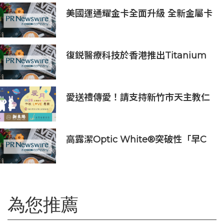
美國運通耀金卡全面升級 全新金屬卡
面結合多元回饋打造質感生活體驗
復鋭醫療科技於香港推出Titanium
Prime聯合療法
愛送禮傳愛！請支持新竹市天主教仁
愛基金會2026中秋義賣
高露潔Optic White®突破性「早C
提亮• 晚C淡色」美白牙齒保養美學
推出首支全新Optic White®高純度
維他命C美白牙膏
為您推薦