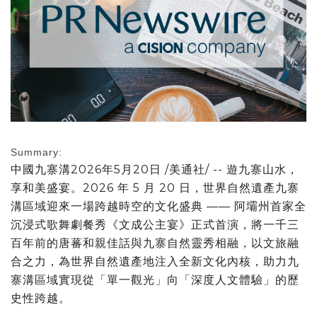
Summary:
中國九寨溝
2026年5月20日
/美通社/ -- 遊九寨山水，
享和美盛宴。2026 年 5 月 20 日，世界自然遺產九寨
溝區域迎來一場跨越時空的文化盛典 —— 阿壩州首家全
沉浸式歌舞劇餐秀《文成公主宴》正式首演，將一千三
百年前的唐蕃和親佳話與九寨自然靈秀相融，以文旅融
合之力，為世界自然遺產地注入全新文化內核，助力九
寨溝區域實現從「單一觀光」向「深度人文體驗」的歷
史性跨越。