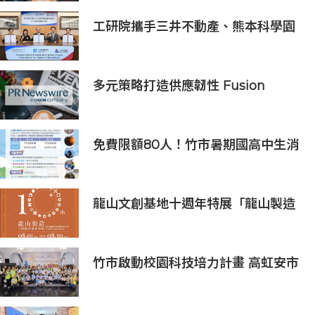
有率領先獎得主
工研院攜手三井不動產、熊本科學園
區 助臺灣產業深化臺日技術合作 拓
展半導體供應鏈與應用市場商機
多元策略打造供應韌性 Fusion
Worldwide孚昇電子榮獲2024年亞
洲金選奬
免費限額80人！竹市暑期國高中生消
防體驗營6/8開放報名
龍山文創基地十週年特展「龍山製造
10+」八月盛大展出
竹市啟動校園科技培力計畫 高虹安市
長：半導體與無人機課程培育未來科
技人才