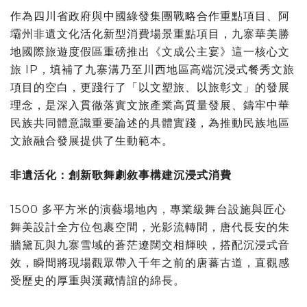
作為四川省政府與中國綠發集團戰略合作重點項目、阿
壩州非遺文化活化新型消費場景重點項目，九寨華美勝
地國際旅遊度假區重磅推出《文成公主宴》這一核心文
旅 IP，填補了九寨溝乃至川西地區高端沉浸式餐秀文旅
項目的空白，更踐行了「以文塑旅、以旅彰文」的發展
理念，是深入貫徹落實文旅產業高質量發展、鑄牢中華
民族共同體意識重要論述的具體實踐，為推動民族地區
文旅融合發展提供了生動範本。
非遺活化：創新歌舞劇敘事構建沉浸式消費
1500 多平方米的演藝場地內，專業級舞台設施與匠心
舞美設計全方位包裹空間，光影流轉間，唐代長安的朱
牆黛瓦與九寨雪域的蒼茫遼闊交相輝映，搭配沉浸式音
效，瞬間將現場觀眾帶入千年之前的唐蕃古道，直觀感
受歷史的厚重與漢藏情誼的綿長。