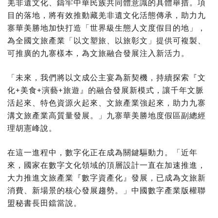
羌非遺文化、鑄牢中華民族共同體意識的具體舉措。項
目的落地，將有效推動藏羌非遺文化活態傳承，助力九
寨華美勝地加快打造「世界級生態人文度假目的地」，
為全國文旅產業「以文塑旅、以旅彰文」提供可複製、
可推廣的九寨樣本，為文旅融合發展注入新活力。
「
未來，我們將以文成公主宴為新契機，持續探索
『
文
化+美食+演藝+旅遊
』
的融合發展新模式，讓千年文脈
活起來、特色資源火起來、文旅產業強起來，助力九寨
溝文旅產業高質量發展。
」
九寨華美勝地度假區副總經
理胡憲峰說。
在這一進程中，數字化正在成為關鍵驅動力。「近年
來，國家在數字文化領域的頂層設計一直在加速推進，
大力推進文旅產業『數字資產化』發展，已成為文旅新
消費、新場景的核心發展趨勢。」中國數字產業版權聯
盟秘書長田鐺當說。