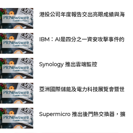
港投公司年度報告交出亮眼成績與海
闊天空創投攜手支持世界級眼科醫療
標杆項目
IBM：AI是四分之一資安攻擊事件的
幕後黑手 平均經濟損失達600萬美元
Synology 推出雲端監控
Surveillance365，滿足更多元的跨
產業場域安全需求
亞洲國際儲能及電力科技展覽會暨世
界儲能創新大會2027年7月香港啟幕
Supermicro 推出後門熱交換器，擴
充端對端 DCBBS 液冷解決方案系
列，專為高密度 AI 及 HPC 基礎設施