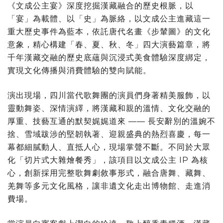
《文成公主宴》深度挖掘漢藏融合的歷史根脈，以
「宴」為載體、以「史」為脈絡，以文成公主進藏這一
重大歷史事件為藍本，依託唐代名畫《步輦圖》的文化
意象，精心構建「春、夏、秋、冬」四大演藝篇章，將
千年漢藏交融的歷史底蘊與沉浸式美食體驗深度綁定，
實現文化傳播與消費體驗的雙向賦能。
演出現場，四川當代歌舞團的演員們身著精美服飾，以
靈動舞姿、深情演繹，將漢藏和親的溫情、文化交融的
厚重、技藝互通的默契娓娓道來 —— 長安辭別的溫婉不
捨、雪域跋涉的堅韌執著、迎親盛典的熱烈喜慶，每一
幕都細膩動人、直抵人心，現場掌聲不斷。不同於大眾
化「切片式大雜燴餐秀」，該項目以文成公主 IP 為核
心，創新採用完整歌舞劇敘事形式，融合唐舞、藏舞、
羌舞等多元文化風格，讓非遺文化走出博物館、走進消
費場。