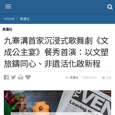
T
o
g
HOME
美通社
g
l
美通社
e
九寨溝首家沉浸式歌舞劇《文
n
a
成公主宴》餐秀首演：以文塑
v
i
旅鑄同心、非遺活化啟新程
g
a
t
i
By
美通社
-
2026/05/21
532
o
n