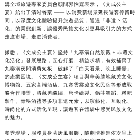
溝全域旅遊專家委員會顧問郭怡霆表示，《文成公主
宴》給出了清晰答案 —— 以消費新場景延長遊客停留時
間，以深度文化體驗提升旅遊品質，通過「非遺 × 活
化」的業態創新，讓優秀民族文化以更具吸引力的方式
走進市場、走進消費者。
據悉，《文成公主宴》堅持「九寨溝自然景觀 + 非遺文
化活化」發展思路，匠心打磨、精益求精，有效補齊了
九寨溝夜間消費短板，破解了「白天看景、晚上睡覺」
的產業困境。《文成公主宴》項目與華美勝地藏羌文化
博物館、五家高端酒店、九寨雲裳藏文化民宿等形成戰
略合作聯盟，將藏羌織繡、唐卡繪製、鍋莊舞蹈、糌粑
製作、青稞酒禮等多項非遺元素，以演藝化、互動化、
時尚化的方式活化呈現，讓遊客在體驗中感受民族文化
的魅力。
餐秀現場，服務員身著唐風服飾，隨劇情推進依次呈上