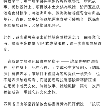
特色菜品，每一道菜都與演藝內容深度綁定、暗藏故
事。餐飲設計上，項目以本土火鍋為載體，沿用五星級
酒店食材標準，將澳洲和牛、深海海鮮等優質食材與蟲
草花、青稞、犛牛奶等藏地原生食材巧妙融合，既保留
高端餐飲質感，又彰顯藏地特色。
此外，遊客還可在演出前體驗唐蕃妝造寫真，由專業化
妝、攝影團隊提供 VIP 式專屬服務，進一步豐富體驗維
度。
「這就是文旅深化最實在的樣子 —— 讓歷史被吃進嘴
裡、穿在身上、記在心裡。」文成公主宴策劃人（總導
演）施偉表示，該項目不僅是為遊客提供一頓美食，也
不是表演給遊客看，而是把遊客拉進那段唐蕃情誼裡，
在用餐中感受文化、聆聽故事、體驗風情，讓每一次用
餐都成為一場難忘的文化之旅。
四川省演出娛樂行業協會秘書長黃為民評價說：
「
該項