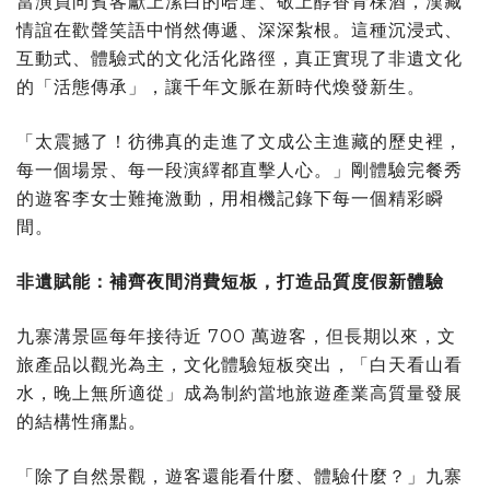
當演員向賓客獻上潔白的哈達、敬上醇香青稞酒，漢藏
情誼在歡聲笑語中悄然傳遞、深深紮根。這種沉浸式、
互動式、體驗式的文化活化路徑，真正實現了非遺文化
的「活態傳承」，讓千年文脈在新時代煥發新生。
「太震撼了！彷彿真的走進了文成公主進藏的歷史裡，
每一個場景、每一段演繹都直擊人心。」剛體驗完餐秀
的遊客李女士難掩激動，用相機記錄下每一個精彩瞬
間。
非遺賦能：補齊夜間消費短板，打造品質度假新體驗
九寨溝景區每年接待近 700 萬遊客，但長期以來，文
旅產品以觀光為主，文化體驗短板突出，「白天看山看
水，晚上無所適從」成為制約當地旅遊產業高質量發展
的結構性痛點。
「除了自然景觀，遊客還能看什麼、體驗什麼？」九寨