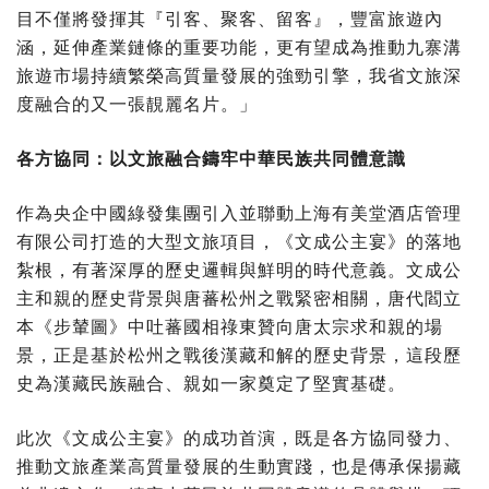
目不僅將發揮其
『
引客、聚客、留客
』
，豐富旅遊內
涵，延伸產業鏈條的重要功能，更有望成為推動九寨溝
旅遊市場持續繁榮高質量發展的強勁引擎，我省文旅深
度融合的又一張靚麗名片。
」
各方協同：以文旅融合鑄牢中華民族共同體意識
作為央企中國綠發集團引入並聯動上海有美堂酒店管理
有限公司打造的大型文旅項目，《文成公主宴》的落地
紮根，有著深厚的歷史邏輯與鮮明的時代意義。文成公
主和親的歷史背景與唐蕃松州之戰緊密相關，唐代閻立
本《步輦圖》中吐蕃國相祿東贊向唐太宗求和親的場
景，正是基於松州之戰後漢藏和解的歷史背景，這段歷
史為漢藏民族融合、親如一家奠定了堅實基礎。
此次《文成公主宴》的成功首演，既是各方協同發力、
推動文旅產業高質量發展的生動實踐，也是傳承保揚藏