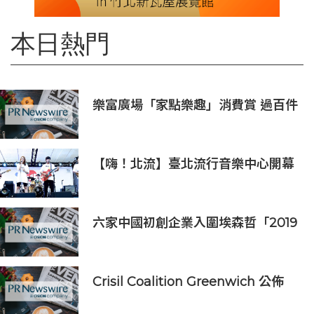
本日熱門
樂富廣場「家點樂趣」消費賞 過百件
家品低至一折發售
【嗨！北流】臺北流行音樂中心開幕
演唱會9月5日熱鬧登場
六家中國初創企業入圍埃森哲「2019
亞太區金融科技創新實驗室」
Crisil Coalition Greenwich 公佈
2025 年企業銀行最佳銀行及市場佔