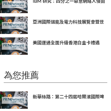
IBM 研究：四分之一惡意網絡入侵由
AI 驅動 單一事件平均損失 600 萬美
元
亞洲國際儲能及電力科技展覽會暨世
界儲能創新大會2027年7月香港啟幕
美國運通全面升級香港白金卡禮遇
為您推薦
新華絲路：第二十四屆哈爾濱國際啤
酒節盛大開幕