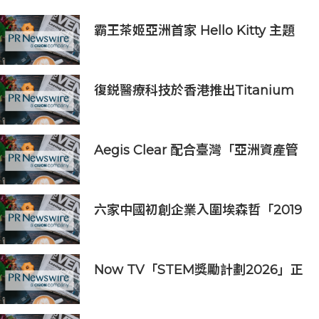
霸王茶姬亞洲首家 Hello Kitty 主題
超級茶倉登陸灣仔
復鋭醫療科技於香港推出Titanium
Prime聯合療法
Aegis Clear 配合臺灣「亞洲資產管
理中心」政策
六家中國初創企業入圍埃森哲「2019
亞太區金融科技創新實驗室」
Now TV「STEM獎勵計劃2026」正
式開始｜獲長隆度假區全力支持 推出
《主題樂園有趣科學大探索》第二季