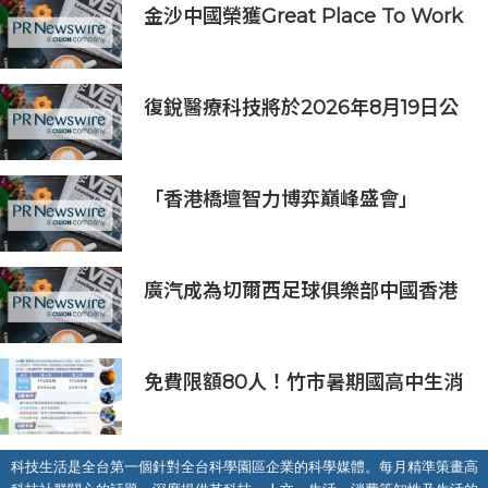
及「長隆小科學家大獎」
金沙中國榮獲Great Place To Work
認證™
復銳醫療科技將於2026年8月19日公
佈2026年中期業績
「香港橋壇智力博弈巔峰盛會」
廣汽成為切爾西足球俱樂部中國香港
和馬來西亞季前巡迴賽官方合作夥伴
免費限額80人！竹市暑期國高中生消
防體驗營6/8開放報名
科技生活是全台第一個針對全台科學園區企業的科學媒體。每月精準策畫高