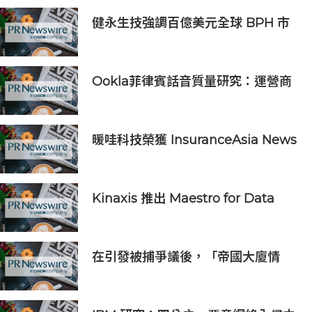
健永生技強調百億美元全球 BPH 市
場商機，並重申全球授權合作之策略
核心
Ookla菲律賓話音質量研究：運營商
VoLTE網絡在語音質量與可靠性上全
面優於OTT應用
暖哇科技榮獲 InsuranceAsia News
2026 中國區「數碼轉型卓越獎」
Kinaxis 推出 Maestro for Data
Centers，強化資料中心供應鏈決策
信心
在引發被捕爭議後，「帝國大廈情
侶」安吉拉-尼科勞和伊萬-比爾庫斯
將在Gosh Live平台上就近期事件作
出回應