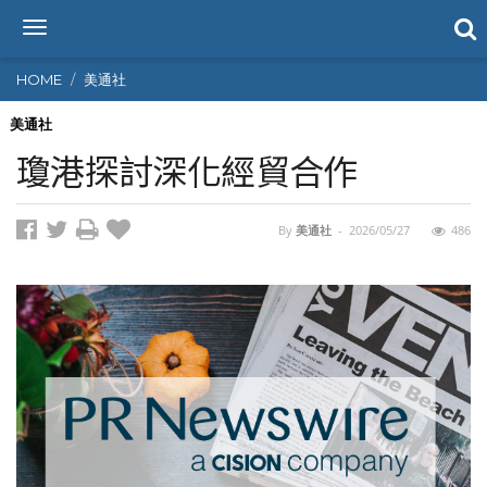
T
o
g
HOME
美通社
g
l
美通社
e
瓊港探討深化經貿合作
n
a
v
By
美通社
-
2026/05/27
486
i
g
a
t
i
o
n