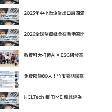
驗室」
2025年中小微企業出口展圓滿
落幕，吸引逾63,000名參觀
者，簽署9,060萬美元出口合
同
2026全球醫療峰會在香港召開
全球醫療健康力量共議：讓突
破真正抵達患者
敏實科大打造AI × ESG研發基
地 啟用AI能源研發中心 助企
業邁向淨零碳排
免費限額80人！竹市暑期國高
中生消防體驗營6/8開放報名
HCLTech 獲 TIME 雜誌評為
全球最具可持續發展表現的企
業之一