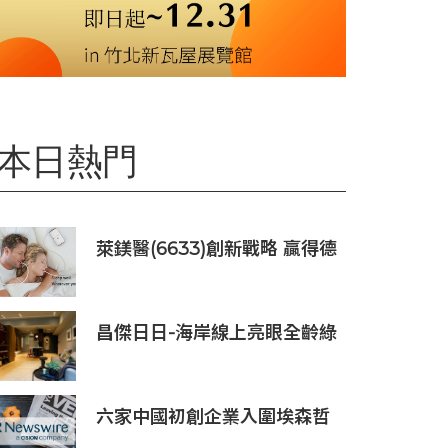
本日熱門
萊鎂醫(6633)創新戰略 贏得德
國訂單銷售
昌傑日日-海岸線上亮眼全齡綠
洲美建築
六家中國初創企業入圍埃森哲
「2019亞太區金融科技創新實