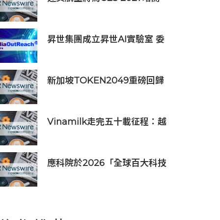
率先試食星級酒店自助餐
亞洲特別航班直飛拉斯維加斯
昇世集團成立昇世AI實驗室 委
任伍景輝博士為集團首席科學
家 加速AI原生財富管理發展
新加坡TOKEN2049重磅回歸
年度行業頂級盛會再度啟幕
Vinamilk走完五十載征程：越
南第二次授予其「勞動英雄」
稱號，為其週年慶典獻上一份
賀禮
應科院於2026「全球百大科技
研發獎」中創亞洲最佳成績 三
項技術榮膺全球百大創新獎項