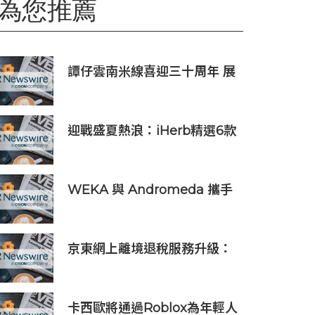
為您推薦
譚仔雲南米線喜迎三十周年 展
現品牌傳承與創新 支持基層婦
女發展
迎戰盛夏熱浪：iHerb精選6款
海外人氣「防護與修護」保養
單品
WEKA 與 Andromeda 攜手
合作，為全球規模的 AI 工作負
載提供強大動力
京東網上離境退稅服務升級：
全程無紙化、外卡支付、「即
買即退」同步上線
卡西歐將通過Roblox為年輕人