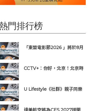
熱門排行榜
「東盟電影節2026 」將於8月
舉行 歷來最大規模 以電影連繫
文化交流
CCTV+：你好，北京！北京時
刻
U Lifestyle《社群》親子同樂
大激賞激送主題樂園門票/人氣
自助餐/CHIIKAWA特展景品/
嬰兒用品等好禮｜召集Foodie
達美航空將為CES 2027增開