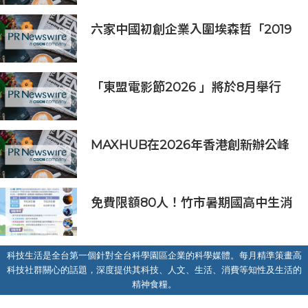
門檻享有高效能體驗
六家中國初創企業入圍埃森哲「2019
亞太區金融科技創新實驗室」
「東盟電影節2026 」將於8月舉行
歷來最大規模 以電影連繫文化交流
MAXHUB在2026年香港創新辦公峰
會上展示綜合AI協作解決方案
免費限額80人！竹市暑期國高中生消
防體驗營6/8開放報名
科技生活是全台第一個針對全台科學園區企業的科學媒體。每月精準策畫高
科技社群關心的話題，深度提供其科技、人文、生活、消費等知性及生活的
精神食糧。