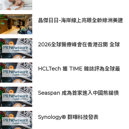
銷售
昌傑日日-海岸線上亮眼全齡綠洲美建
築
2026全球醫療峰會在香港召開 全球
醫療健康力量共議：讓突破真正抵達
患者
HCLTech 獲 TIME 雜誌評為全球最
具可持續發展表現的企業之一
Seaspan 成為首家進入中國熊貓債
券市場的國際船東及營運商
Synology® 群暉科技發表
DiskStation neo+ 系列，以低入手