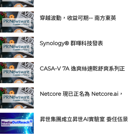
500強 過硬實力再獲權威認證
穿越波動，收益可期-- 南方東英
KOSPI 200備兌認購期權主動型ETF
(3537.HK) 明日於香港交易所上市
Synology® 群暉科技發表
DiskStation neo+ 系列，以低入手
門檻享有高效能體驗
CASA-V 7A 逸爽絲速乾舒爽系列正
式上市
Netcore 現已正名為 Netcore.ai，
開創代理型營銷平台先河，與客戶共
同分擔增長責任
昇世集團成立昇世AI實驗室 委任伍景
輝博士為集團首席科學家 加速AI原生
財富管理發展