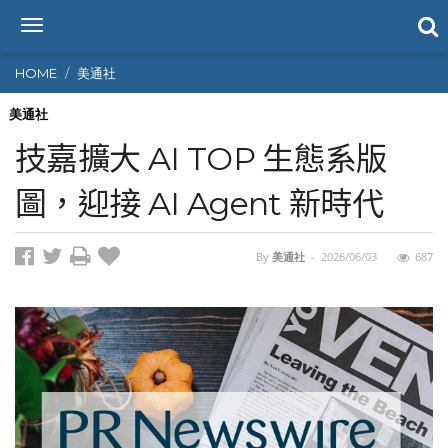
T
o
g
HOME
美通社
g
l
美通社
e
技嘉擴大 AI TOP 生態系版
n
a
圖，迎接 AI Agent 新時代
v
i
g
By
美通社
-
2026/06/03
687
a
t
i
o
n