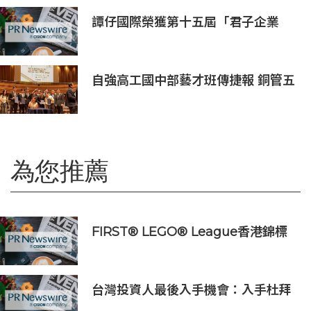
譚仔國際榮獲第十五屆「君子企業
獎」 卓越ESG及營商表現備受肯定
自強高工國中部藝才班傳捷報 銅管五
重奏勇奪新加坡國際管樂大賽銀獎
為您推薦
FIRST® LEGO® League香港錦標
賽2025-26圓滿舉行
台灣投資人最後入手機會：入手杜拜
DAMAC Chelsea Residences 住