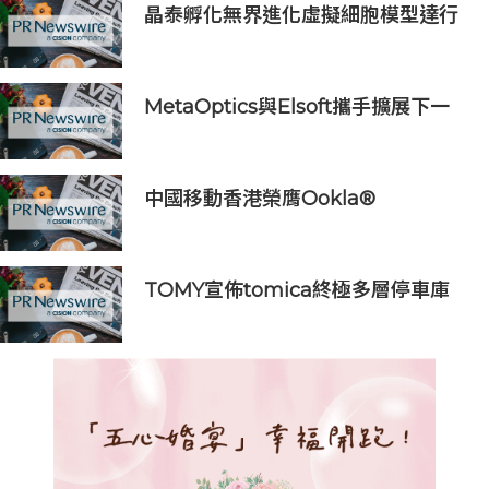
晶泰孵化無界進化虛擬細胞模型達行
業最優(SOTA)，科學發現引擎開啟內
測申請
MetaOptics與Elsoft攜手擴展下一
代半導體光學製造設備產能
中國移動香港榮膺Ookla®
Speedtest®七項網絡國際權威獎項
及認證
TOMY宣佈tomica終極多層停車庫
將於2026年9月起在10個亞洲市場上
市 首個官方粉絲社群定於10月上線