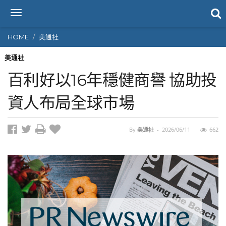
T
o
g
HOME
美通社
g
l
美通社
e
百利好以16年穩健商譽 協助投
n
a
資人布局全球市場
v
i
g
By
美通社
-
2026/06/11
662
a
t
i
o
n