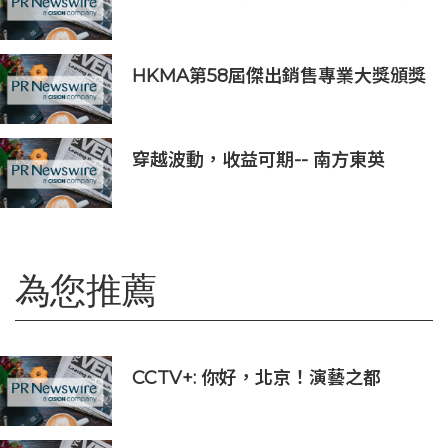
議，攜手推動全球礦業綠色轉型
HKMA第58屆傑出銷售專業大獎頒獎
典禮
穿越波動，收益可期-- 南方東英
KOSPI 200備兌認購期權主動型ETF
(3537.HK) 明日於香港交易所上市
為您推薦
CCTV+: 你好，北京！演藝之都