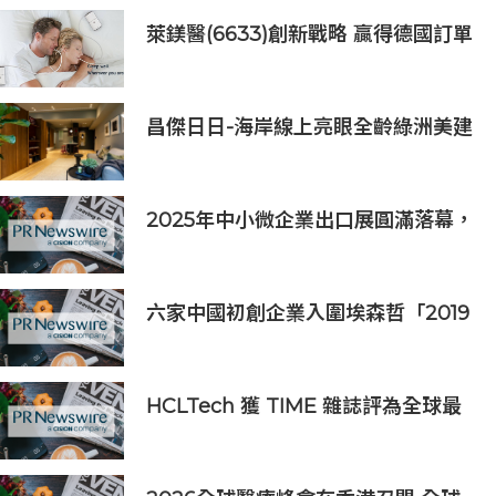
萊鎂醫(6633)創新戰略 贏得德國訂單
銷售
昌傑日日-海岸線上亮眼全齡綠洲美建
築
2025年中小微企業出口展圓滿落幕，
吸引逾63,000名參觀者，簽署9,060
萬美元出口合同
六家中國初創企業入圍埃森哲「2019
亞太區金融科技創新實驗室」
HCLTech 獲 TIME 雜誌評為全球最
具可持續發展表現的企業之一