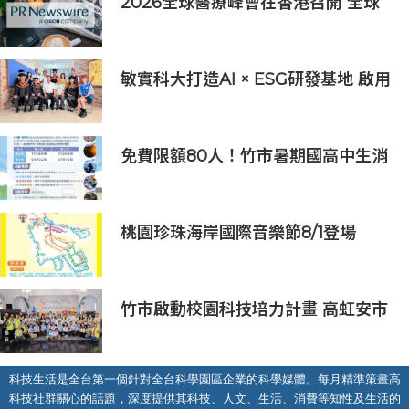
2026全球醫療峰會在香港召開 全球
醫療健康力量共議：讓突破真正抵達
患者
敏實科大打造AI × ESG研發基地 啟用
AI能源研發中心 助企業邁向淨零碳
排
免費限額80人！竹市暑期國高中生消
防體驗營6/8開放報名
桃園珍珠海岸國際音樂節8/1登場
竹市啟動校園科技培力計畫 高虹安市
長：半導體與無人機課程培育未來科
技人才
科技生活是全台第一個針對全台科學園區企業的科學媒體。每月精準策畫高
科技社群關心的話題，深度提供其科技、人文、生活、消費等知性及生活的