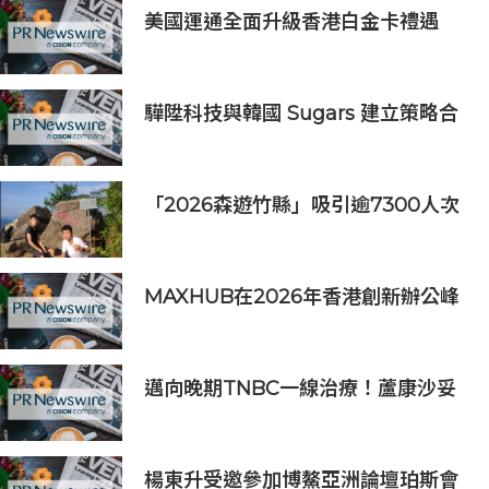
美國運通全面升級香港白金卡禮遇
驊陞科技與韓國 Sugars 建立策略合
作 攜手布局全球 AI Vision 與高速影
像互連市場
「2026森遊竹縣」吸引逾7300人次
挑戰 宜蘭1家4口躋身前百名完登
MAXHUB在2026年香港創新辦公峰
會上展示綜合AI協作解決方案
邁向晚期TNBC一線治療！蘆康沙妥
珠單抗(sac-TMT)第六項NDA獲受理
楊東升受邀參加博鰲亞洲論壇珀斯會