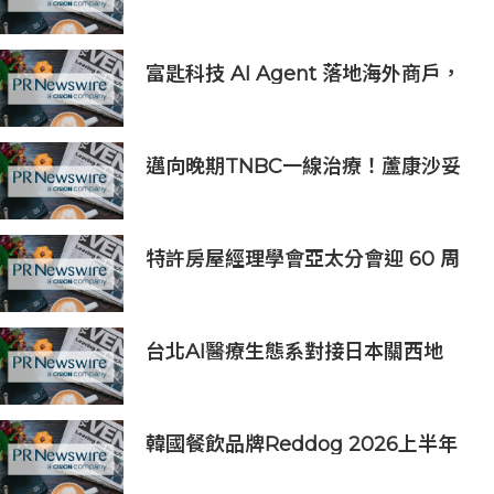
羽毛球團體冠軍賽在沈陽舉辦
富匙科技 AI Agent 落地海外商戶，
全面承接一線客戶服務與經營轉化
邁向晚期TNBC一線治療！蘆康沙妥
珠單抗(sac-TMT)第六項NDA獲受理
特許房屋經理學會亞太分會迎 60 周
年里程碑
台北AI醫療生態系對接日本關西地
區，15家企業展示台日創新聯動成果
韓國餐飲品牌Reddog 2026上半年
營收大漲88% 營業利潤激增143%