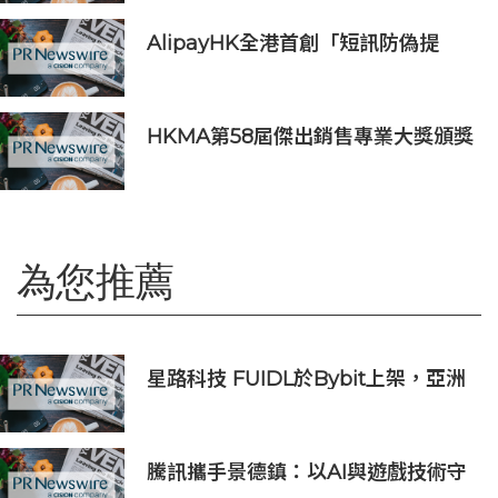
AlipayHK全港首創「短訊防偽提
醒」功能 助用戶辨別騙案 聯乘警方
推防騙App Skin帶動全城反詐
HKMA第58屆傑出銷售專業大獎頒獎
典禮
為您推薦
星路科技 FUIDL於Bybit上架，亞洲
首個RWA全流程閉環生態落地
騰訊攜手景德鎮：以AI與遊戲技術守