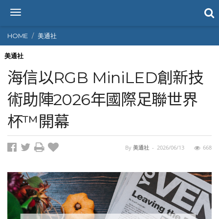
T
o
g
HOME
美通社
g
l
美通社
e
海信以RGB MiniLED創新技
n
a
術助陣2026年國際足聯世界
v
i
杯™開幕
g
a
t
i
By
美通社
-
2026/06/13
668
o
n