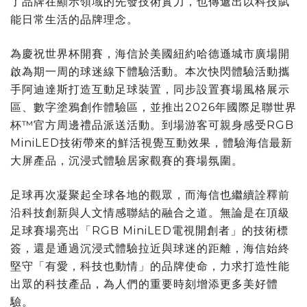
了品牌在顯示領域的先發技術實力，也傳遞出以科技賦
能日常生活的品牌理念。
為慶祝世界杯開賽，海信於美國紐約哈德遜城市廣場開
啟為期一周的球迷線下體驗活動。本次快閃體驗活動攜
手阿迪達斯打造互動足球裝置，同步設置賽場風格展示
區、數字塗鴉創作體驗區，並推出2026年國際足聯世界
杯™官方周邊禮品派送活動。到場游客可親身感受RGB
MiniLED技術帶來的鮮活視覺互動效果，體驗海信最新
大屏產品，沉浸式體驗居家觀賽的賽場氛圍。
足球再次凝聚起全球各地的觀眾，而海信也繼續詮釋前
沿科技創新與人文情感聯結的融合之道。無論是在頂級
足球賽場亮出「RGB MiniLED電視開創者」的技術標
簽，還是通過沉浸式體驗拉近與球迷的距離，海信始終
堅守「有愛，科技也動情」的品牌使命，力求打造性能
出眾的科技產品，為人們的重要時刻增添更多美好體
驗。