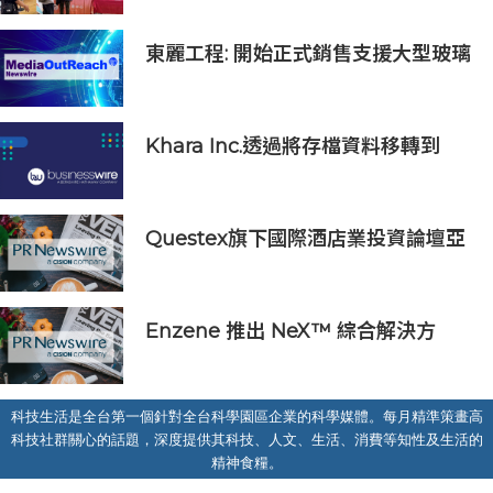
東麗工程: 開始正式銷售支援大型玻璃
面板的半導體貼裝設備「UC5000」
Khara Inc.透過將存檔資料移轉到
Wasabi Hot Cloud Storage節省
80%的營運和管理成本
Questex旗下國際酒店業投資論壇亞
洲峰會表示，亞洲酒店業有望迎來投
資加速期
Enzene 推出 NeX™ 綜合解決方
案， 助力實現具成本效益、高產率的
本地生物製造
科技生活是全台第一個針對全台科學園區企業的科學媒體。每月精準策畫高
科技社群關心的話題，深度提供其科技、人文、生活、消費等知性及生活的
精神食糧。