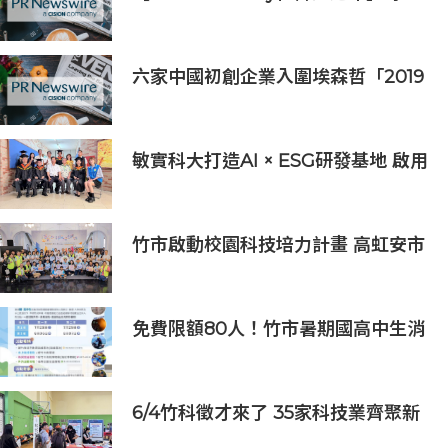
陪您倒數聖誕
六家中國初創企業入圍埃森哲「2019
亞太區金融科技創新實驗室」
敏實科大打造AI × ESG研發基地 啟用
AI能源研發中心 助企業邁向淨零碳
排
竹市啟動校園科技培力計畫 高虹安市
長：半導體與無人機課程培育未來科
技人才
免費限額80人！竹市暑期國高中生消
防體驗營6/8開放報名
6/4竹科徵才來了 35家科技業齊聚新
竹開門迎新鮮人