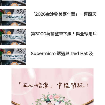
護新晉世界文化遺產
「2026金沙物美嘉年華」一連四天
吸引近160,000人次入場
第3000萬輛整車下線！與全球用戶
共同見證廣汽里程碑時刻
Supermicro 透過與 Red Hat 及
Everpure 合作推出經認證的
Kubernetes 設備，簡化邊緣 AI 部
署