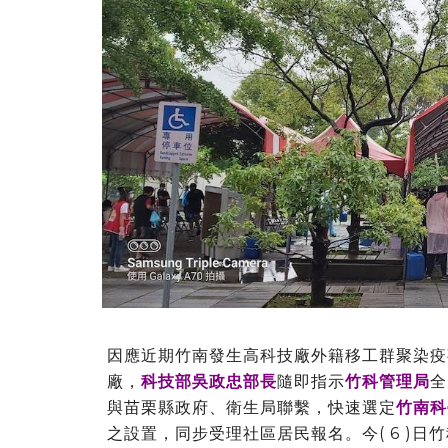
因應近期竹南發生高科技廠外籍移工群聚染疫
廠，
科技部吳政忠部長
隨即指示
竹科管理局
全
與苗栗縣政府、衛生局聯繫，快速選定
竹南科
之設置，同步受理社區居民報名。今( 6 )