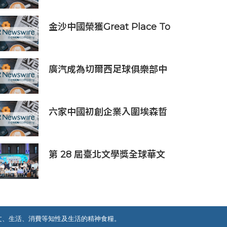
金沙中國榮獲Great Place To
Work認證™
廣汽成為切爾西足球俱樂部中
國香港和馬來西亞季前巡迴賽
官方合作夥伴
六家中國初創企業入圍埃森哲
「2019亞太區金融科技創新實
驗室」
第 28 屆臺北文學獎全球華文
創作者齊聚臺北 交織多元生命
經驗與華文創作能量
文、生活、消費等知性及生活的精神食糧。