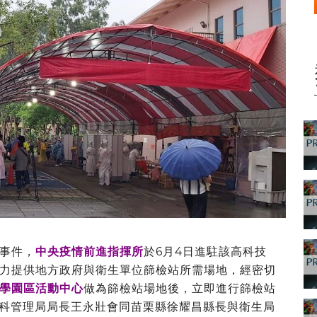
事件，
中央疫情前進指揮所
於6月4日進駐該高科技
力提供地方政府與衛生單位篩檢站所需場地，經密切
學園區活動中心
做為篩檢站場地後，立即進行篩檢站
日竹科管理局局長王永壯會同苗栗縣徐耀昌縣長與衛生局