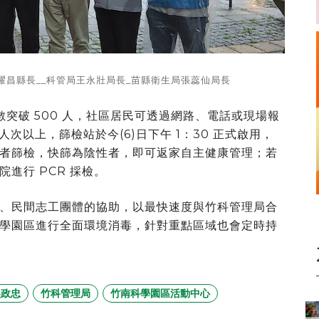
耀昌縣長__科管局王永壯局長_苗縣衛生局張蕊仙局長
數突破 500 人，社區居民可透過網路、電話或現場報
人次以上，篩檢站於今(6)日下午 1：30 正式啟用，
者篩檢，快篩為陰性者，即可返家自主健康管理；若
進行 PCR 採檢。
、民間志工團體的協助，以最快速度與竹科管理局合
學園區進行全面環境消毒，針對重點區域也會定時持
吳政忠
竹科管理局
竹南科學園區活動中心