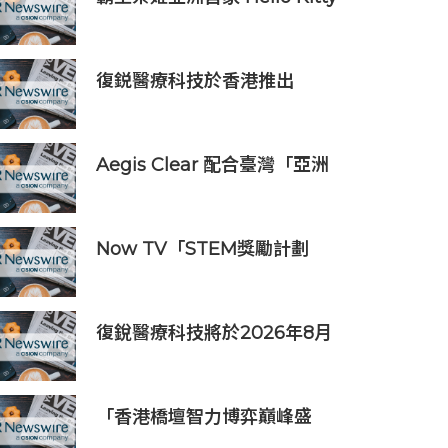
主題超級茶倉登陸灣仔
復鋭醫療科技於香港推出
Titanium Prime聯合療法
Aegis Clear 配合臺灣「亞洲
資產管理中心」政策
Now TV「STEM獎勵計劃
2026」正式開始｜獲長隆度假
區全力支持 推出《主題樂園有
趣科學大探索》第二季及「長
復銳醫療科技將於2026年8月
隆小科學家大獎」
19日公佈2026年中期業績
「香港橋壇智力博弈巔峰盛
會」