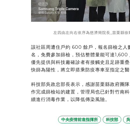
左四由左向右依序為慈濟簡院長_苗栗縣徐
該社區周遭住戶約 600 餘戶，報名篩檢之人
名，免費參加篩檢，預估整體量能可達1,600 
優先提供與科技廠確診者有接觸史且足跡重疊
快篩為陽性，將立即搭乘防疫專車至指定之醫院
科技部吳政忠部長表示，感謝苗栗縣政府團隊
作完成篩檢站的建置，管理局也已針對竹南科
續進行消毒作業，以降低傳染風險。
中央疫情前進指揮所
科技部