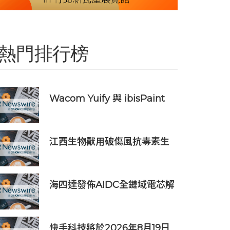
熱門排行榜
Wacom Yuify 與 ibisPaint
合作，保護數位藝術創作的著
作權
江西生物獸用破傷風抗毒素生
產線正式投產 動物抗血清品類
商業化落地提速
海四達發佈AIDC全鏈域電芯解
決方案
快手科技將於2026年8月19日