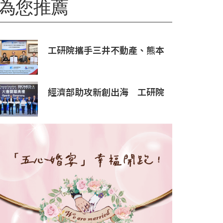
為您推薦
工研院攜手三井不動產、熊本
科學園區 助臺灣產業深化臺日
技術合作 拓展半導體供應鏈
與應用市場商機
經濟部助攻新創出海 工研院
攜手桃園打造跨域創新平台
匯聚逾200家新創、40家產業
夥伴共拓全球商機