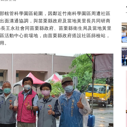
部轄管科學園區範圍，因鄰近竹南科學園區周遭社區
出面溝通協調，與苗栗縣政府及當地黃里長共同研商
局長王永壯會同苗栗縣政府、苗栗縣衛生局及當地黃里
區活動中心前場地，由苗栗縣政府搭設社區篩檢站，
用。