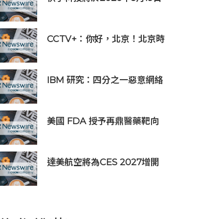
公佈2026年第二季度及中期業
績
CCTV+：你好，北京！北京時
刻
IBM 研究：四分之一惡意網絡
入侵由 AI 驅動 單一事件平均
損失 600 萬美元
美國 FDA 授予再鼎醫藥靶向
DLL3 抗體藥物偶聯物
Zocilurtatug
Pelitecan（Zoci）孤兒藥資
達美航空將為CES 2027增開
格認定，用於治療神經內分泌
亞洲特別航班直飛拉斯維加斯
癌（NEC）