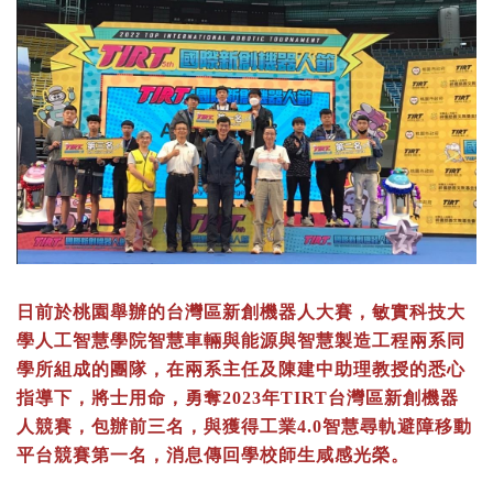
日前於桃園舉辦的台灣區新創機器人大賽，敏實科技大
學人工智慧學院智慧車輛與能源與智慧製造工程兩系同
學所組成的團隊，在兩系主任及陳建中助理教授的悉心
指導下，將士用命，勇奪2023年TIRT台灣區新創機器
人競賽，包辦前三名，與獲得工業4.0智慧尋軌避障移動
平台競賽第一名，消息傳回學校師生咸感光榮。