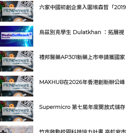
六家中國初創企業入圍埃森哲「2019
亞太區金融科技創新實驗室」
烏茲別克學生 Dulatkhan ：拓展視
野，在香港中文大學擘劃未來
禮邦醫藥AP301新藥上市申請獲國家
藥監局受理
MAXHUB在2026年香港創新辦公峰
會上展示綜合AI協作解決方案
Supermicro 第七屆年度開放式儲存
高峰會匯聚 21 間生態系統合作夥
伴，分享大規模部署企業級 AI 的實
用指南
竹市啟動校園科技培力計畫 高虹安市