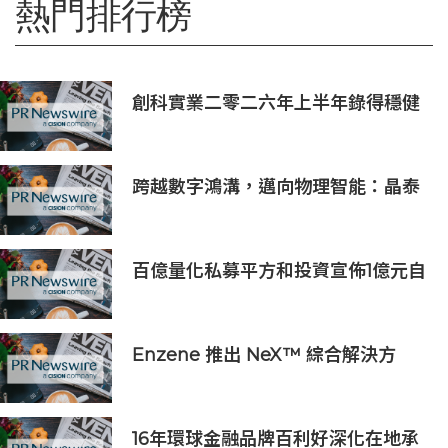
熱門排行榜
創科實業二零二六年上半年錄得穩健
的業績
跨越數字鴻溝，邁向物理智能：晶泰
科技發布 XtalPi Science，並發起
「科學智能開放生態聯盟」
百億量化私募平方和投資宣佈1億元自
購，7月以來已有25家私募出手
Enzene 推出 NeX™ 綜合解決方
案， 助力實現具成本效益、高產率的
本地生物製造
16年環球金融品牌百利好深化在地承