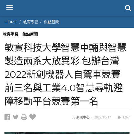
T
o
g
HOME
教育學習
焦點新聞
g
l
教育學習
焦點新聞
e
敏實科技大學智慧車輛與智慧
n
a
製造兩系大放異彩 包辦台灣
v
i
2022新創機器人自駕車競賽
g
a
t
前三名與工業4.0智慧尋軌避
i
o
障移動平台競賽第一名
n
By
新聞中心
-
2022/10/17
1267