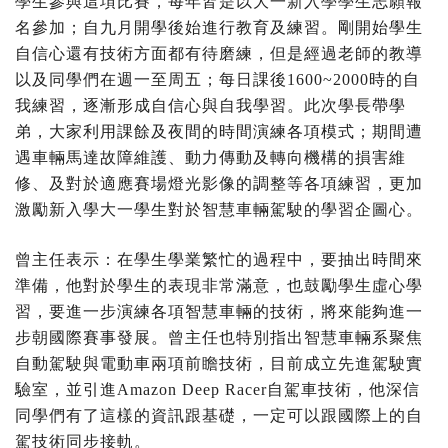
學生參與這項比賽，每年皆是以大一新入學學生志願報
名參加；自九月開學後始進行教育及練習。剛開始學生
自信心還有技術方面都有待磨練，但是經過老師的教導
以及同學們在週一至周五；每日課後1600~2000時的自
我練習，逐漸形成自信心與自我學習。此次學長帶學
弟，大家利用課餘及夜間的時間演練各項模式；期間遭
遇車輛馬達故障維護、動力傳動及轉向機構的損害維
修、及對於適應賽場燈光影像的調整等各項練習，更加
激勵新入學大一學生對於智慧車輛駕駛的學習企圖心。
曾主任表示：在學生學業繁忙的過程中，要抽出時間來
準備，他對於學生的表現非常滿意，也鼓勵學生虛心學
習，要進一步演練各項智慧車輛的技術，將來能夠進一
步朝國際賽事發展。曾主任也特別指出智慧車輛系聚焦
自動駕駛與電動車兩項前瞻技術，目前成立先進駕駛實
驗室，並引進Amazon Deep Racer自駕車技術，他深信
同學們有了這樣的資訊跟基礎，一定可以跟國際上的自
駕技術同步接軌。