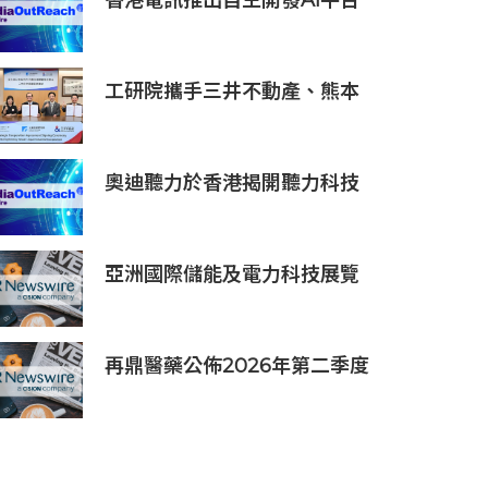
香港電訊推出自主開發AI平台
HKT.AI 一站式匯聚全球多種
AI資源 助力香港實現「全民
AI」
工研院攜手三井不動產、熊本
科學園區 助臺灣產業深化臺日
技術合作 拓展半導體供應鏈
與應用市場商機
奧迪聽力於香港揭開聽力科技
新篇章：隆重推出榮獲國際設
計大獎的 Oticon Zeal 及兒童
專屬 Oticon Play SI 助聽器
亞洲國際儲能及電力科技展覽
會暨世界儲能創新大會2027年
7月香港啟幕
再鼎醫藥公佈2026年第二季度
財務業績及近期公司進展