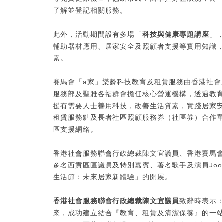
了解並登記相關服務。
此外，活動期間設有多場「
科技與健康專題講座
」
輔助器材應用、居家安全及照顧者支援等實用知識
素。
賽馬會「a家」樂齡科技教育及租賃服務由香港社
服務部及聖雅各福群會擔任核心營運機構，透過教
援有需要人士善用科技，改善生活質素，實踐居家
租賃服務點及長者社區照顧服務券（社區券）合作
區支援網絡。
香港社會服務聯會行政總裁陳文宜議員、香港賽馬
多名西貢區區議員及特別嘉賓、著名歌手及演員Joe 
生活節：未來居家新體驗」的開展。
香港社會服務聯會行政總裁陳文宜議員
致辭時表示：
來，成功建立結合『教育、租賃及清潔保養』的一