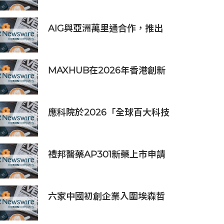
AIG與亞洲萬里通合作，推出
旅遊保險優惠
MAXHUB在2026年香港創新
辦公峰會上展示綜合AI協作解
決方案
應科院於2026「全球百大科技
研發獎」中創亞洲最佳成績 三
項技術榮膺全球百大創新獎項
禮邦醫藥AP301新藥上市申請
獲國家藥監局受理
六家中國初創企業入圍埃森哲
「2019亞太區金融科技創新實
驗室」