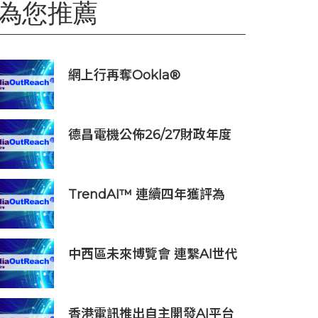
為您推薦
網上行再奪Ookla®
Speedtest®六項大獎
德昌電機公佈26/27財政年度
第一季度業務及未經審核財務
資料
TrendAI™ 連續四年獲評為
Omdia《全球網絡安全平台生
態系領導力》冠軍級廠商
中西區未來博覽會 連繫AI世代
青年與未來職涯機遇
香港電訊推出自主開發AI平台