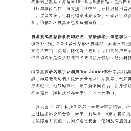
務網絡已覆蓋全港超過160個地區服務點，包括長
可服務單位合作，有效提升科技的可及性與應用普
活。展望未來，社聯將繼續連結政策、科研及社區
圈，讓創新科技真正惠及每個家庭。」
香港賽馬會慈善事務總經理（樂齡護老）鍾惠敏女
供逾140類、2,000多件樂齡科技產品，涵蓋日
於將科技由『認識』轉化為『應用』，切實解決居
們希望透過是次活動讓市民透過親身體驗，感受科
特別嘉賓
著名歌手及演員
Joe Junior
亦分享其對樂
設，而是能為每個人提升安全感及生活質素，例如
顧者壓力。他鼓勵市民主動了解不同產品，親身體
不同需要，讓科技成為未來生活的重要助力。
「賽馬會『a家』科技生活節：未來居家新體驗」
進社區各界交流合作。未來，賽馬會「a家」將持
由認識走向實踐，共同打造更安全、便利及有溫度