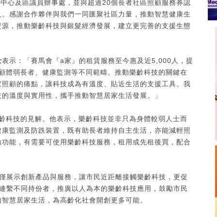
者中心及區議員辦事處，並與超過20個長者社區照顧服務券認
及。感謝合作夥伴與我們一同匯聚社區力量，推動智慧健康生
資源，推動樂齡科技與銀髮經濟發展，建立更完善的支援生態
士
表示：「賽馬會『a家』的租賃服務至今惠及近5,000人，提
常照顧體弱長者、健康監測等不同範疇。推動樂齡科技的關鍵在
家照顧的痛點，讓科技成為有溫度、貼近生活的支援工具。我
技的溫度與實用性，攜手推動智慧居家生活發展。」
齡科技的見解。他表示，樂齡科技並非只為身體較弱人士而
健康監測及防跌裝置，既有助長者維持自主生活，亦能減輕照
驗功能，有需要可使用樂齡科技服務，租用或先租後買，配合
不僅展示創新產品與服務，讓市民近距離接觸樂齡科技，更促
續連繫不同持份者，推廣以人為本的樂齡科技應用，鼓勵市民
的智慧居家生活，為高齡化社會開創更多可能。