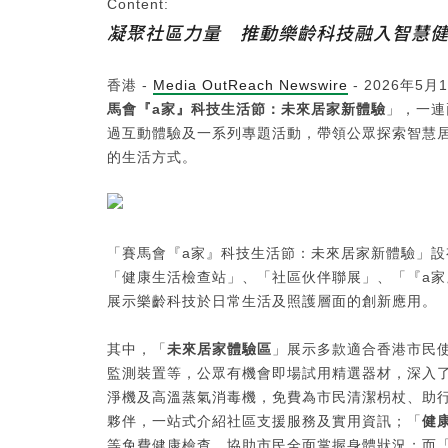
Content:
凝聚社區力量 推動樂齡科技融入智慧
香港 -
Media OutReach Newswire
- 2026年
馬會『
a
家』科技生活節：未來居家新體驗
」，一連
過互動體驗及一系列專題活動，帶領公眾探索智慧
的生活方式。
「賽馬會『a家』科技生活節：未來居家新體驗」
「健康生活檢查站」、「社區伙伴聯展」、「『a
展示樂齡科技於日常生活及照護層面的創新應用。
其中，「
未來居家體驗區
」展示多款適合香港市民
監測裝置等，公眾有機會即場試用精選器材，深入
淨機及高溫蒸氣消毒機，免費為市民清潔枴杖、助
夥伴，一站式介紹社區支援服務及實用資訊；「
健
等免費健康檢查，協助市民全面掌握身體狀況；而