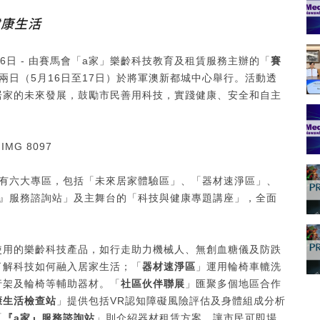
健康生活
5月16日 - 由賽馬會「a家」樂齡科技教育及租賃服務主辦的「
賽
兩日（5月16日至17日）於將軍澳新都城中心舉行。活動透
居家的未來發展，鼓勵市民善用科技，實踐健康、安全和自主
設有六大專區，包括「未來居家體驗區」、「器材速淨區」、
家』服務諮詢站」及主舞台的「科技與健康專題講座」，全面
使用的樂齡科技產品，如行走助力機械人、無創血糖儀及防跌
了解科技如何融入居家生活；「
器材速淨區
」運用輪椅車轆洗
行架及輪椅等輔助器材。「
社區伙伴聯展
」匯聚多個地區合作
康生活檢查站
」提供包括VR認知障礙風險評估及身體組成分析
「
『
a
家』服務諮詢站
」則介紹器材租賃方案，讓市民可即場