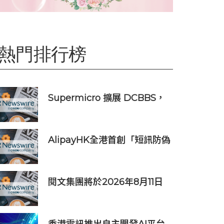
熱門排行榜
Supermicro 擴展 DCBBS，
推出精密工程 AI 機架系列，加
速部署並縮短上線時間
AlipayHK全港首創「短訊防偽
提醒」功能 助用戶辨別騙案 聯
乘警方推防騙App Skin帶動全
城反詐
閱文集團將於2026年8月11日
公佈2026年上半年業績