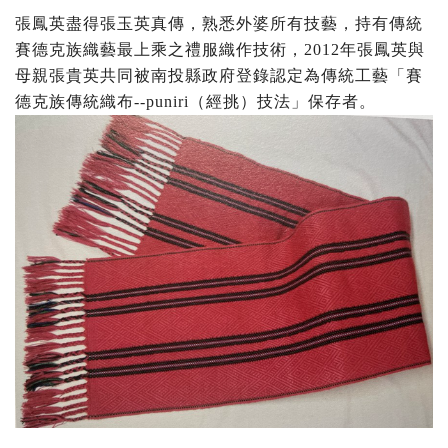
張鳳英盡得張玉英真傳，熟悉外婆所有技藝，持有傳統
賽德克族織藝最上乘之禮服織作技術，2012年張鳳英與
母親張貴英共同被南投縣政府登錄認定為傳統工藝「賽
德克族傳統織布--puniri（經挑）技法」保存者。