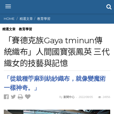
T
o
g
HOME
精選文章
教育學習
g
l
精選文章
教育學習
e
「賽德克族Gaya tminun傳
n
a
統織布」人間國寶張鳳英 三代
v
i
織女的技藝與記憶
g
a
t
「從栽種苧麻到紡紗織布，就像變魔術
i
o
一樣神奇。」
n
By
新聞中心
-
2022/08/05
24956