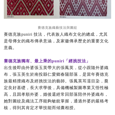
賽德克族織藝技法與圖紋
賽德克族puniri 技法，代表族人織布文化的總成，尤其
是母傳女的織布傳承意涵，及家徽傳承歷史的重要文化
意義。
賽德克族獨有、最上乘的
puniri
「經挑技法」
出生後即由外婆張玉英帶大的張鳳英，從小跟隨外婆織
布，張玉英生於南投縣仁愛鄉春陽部落，是當年賽德克
族最精擅織布及經挑技法的藝師。張鳳英耳濡目染，奠
定良好基礎，長大求學後，具備機械製圖專業又悟性極
高，且因孝順外婆，婚後還經常回部落陪伴外婆織布，
她對圖紋及織法工序能夠敏銳掌握，通過外婆的嚴格考
核，得到其肯定才華技能而傾囊相授。