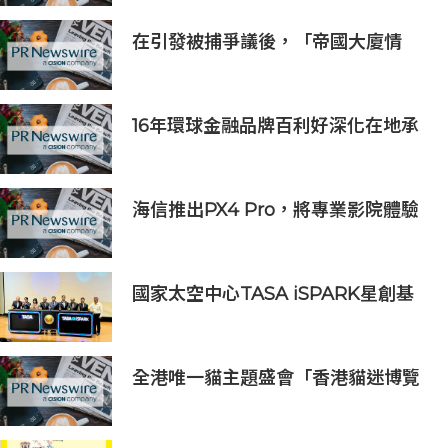
東南亞
在引發被捕爭議後，「帝國大廈情
侶」安吉拉-尼科勞和伊萬-比爾庫斯
將在Gosh Live平台上就近期事件作
出回應
16年環球金融品牌百利好深化在地承
諾，多維落實ESG藍圖
海信推出PX4 Pro，將專業影院體驗
搬進家庭
國家太空中心TASA iSPARK星創基
地落腳竹市 高虹安市長：打造太空產
業創新聚落
全港唯一貓主題盛會「香港貓迷博覽
會2026」今日開幕