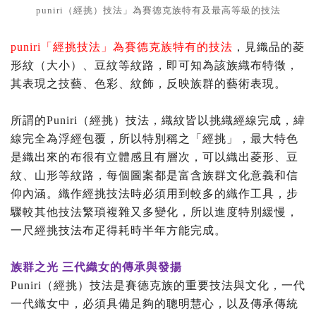
puniri（經挑）技法」為賽德克族特有及最高等級的技法
puniri「經挑技法」為賽德克族特有的技法
，見織品的菱
形紋（大小）、豆紋等紋路，即可知為該族織布特徵，
其表現之技藝、色彩、紋飾，反映族群的藝術表現。
所謂的Puniri（經挑）技法，織紋皆以挑織經線完成，緯
線完全為浮經包覆，所以特別稱之「經挑」，最大特色
是織出來的布很有立體感且有層次，可以織出菱形、豆
紋、山形等紋路，每個圖案都是富含族群文化意義和信
仰內涵。織作經挑技法時必須用到較多的織作工具，步
驟較其他技法繁瑣複雜又多變化，所以進度特別緩慢，
一尺經挑技法布疋得耗時半年方能完成。
族群之光
三代織女的傳承與發揚
Puniri（經挑）技法是賽德克族的重要技法與文化，一代
一代織女中，必須具備足夠的聰明慧心，以及傳承傳統