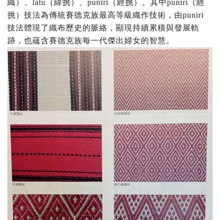
織）、latu（緯挑）、puniri（經挑）。其中puniri（經
挑）技法為傳統賽德克族最高等級織作技術，由puniri
技法體現了織布歷史的脈絡，顯現持續累積與發展軌
跡，也蘊含賽德克族每一代傑出婦女的智慧。