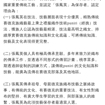
國家重要傳統工藝，並認定「張鳳英」為保存者。認定
理由為：
(一) 張鳳英在技法、技藝層面表現十分優異，精熟傳統
賽德克族織藝最上乘之禮服織作技術puniri（經挑）技
法，獲族人公認為技藝最精湛、技法最高明之織女。持
續厚實賽德克族傳統知識和文化底蘊，可將傳統知識、
技藝及文化表現得更完整。
(二) 張鳳英個人具有極高傳承意願。多年來致力於織布
的傳承工作，並透過不同形式的傳習計畫，桃李眾多。
期透過師徒制的訓練方式，讓傳統puniri 的文化知識和
技藝，能廣為流傳在賽德克部落及其他地區。
(三) 張鳳英傳承祖母、母親德克族織布技藝之脈絡故
事，有傳統的文化、有賽德克的重要技法、有女性對織
布的堅持、有廣大學生學習的支持、與部落族人的維
繫，張鳳英為此項技藝保存者最適當人選。