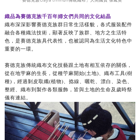
「賽德克族Gaya tminun傳統織布」人間國寶 張鳳英
織品為賽德克族千百年婦女們共同的文化結晶
織布深深影響賽德克族群日常生活樣貌，各式服裝配件
融合各種織法技術，顯著反映了族群、地方之生活特
色，是賽德克族具代表性，也被認同為生活文化特色中
重要的一環。
賽德克族傳統織布文化技藝跟土地有相互依存的關係，
從在地荢麻的生長，從種苧麻開始(土地)、織布工具(樹
種)，經過剝皮取纖(植物)、捻線、曬乾、漂白、染色、
整經、織布到製作各類服飾，皆與土地的生命及歲時祭
儀有連結。