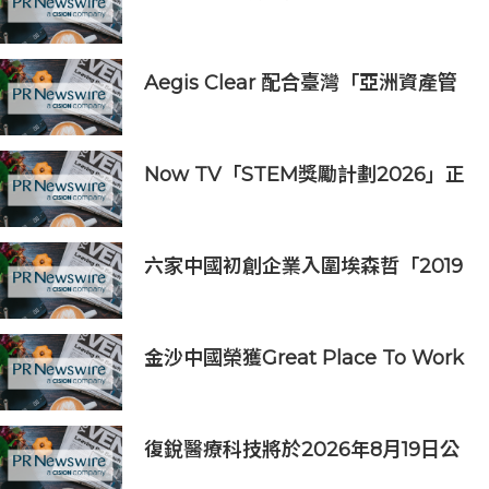
Prime聯合療法
Aegis Clear 配合臺灣「亞洲資產管
理中心」政策
Now TV「STEM獎勵計劃2026」正
式開始｜獲長隆度假區全力支持 推出
《主題樂園有趣科學大探索》第二季
及「長隆小科學家大獎」
六家中國初創企業入圍埃森哲「2019
亞太區金融科技創新實驗室」
金沙中國榮獲Great Place To Work
認證™
復銳醫療科技將於2026年8月19日公
佈2026年中期業績