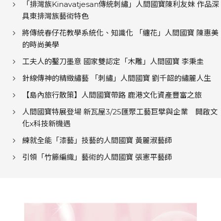
「排灣族Kinavatjesan傳統刺繡」人間國寶陳利友妹 作品深
具東排灣族藝術特色
將傳統春仔花教學系統化、知識化 「纏花」人間國寶 陳惠美
的時尚美學
工夫人的鑿刀墨意 國家雙認定「木雕」人間國寶 李秉圭
針線傳神的精緻繡藝 「刺繡」人間國寶 劉千韶的繡麗人生
【島內旅行散策】人間國寶帶路 鹿港文化資產豐富之旅
人間國寶特展登場 新瓦屋3/25匯聚工藝巨擘與企業 開啟文
化x科技新機遇
練就全能「漆藝」技藝的人間國寶 黃麗淑藝師
引領「竹籐編織」藝術的人間國寶 張憲平藝師