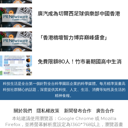
廣汽成為切爾西足球俱樂部中國香港
和馬來西亞季前巡迴賽官方合作夥伴
「香港橋壇智力博弈巔峰盛會」
免費限額80人！竹市暑期國高中生消
防體驗營6/8開放報名
科技生活是全台第一個針對全台科學園區企業的科學媒體。每月精準策畫高
科技社群關心的話題，深度提供其科技、人文、生活、消費等知性及生活的
精神食糧。
關於我們
隱私權政策
新聞發布合作
廣告合作
本站建議使用瀏覽器：Google Chrome 或 Mozilla
Firefox，並將螢幕解析度設定為1360*768以上，瀏覽器畫