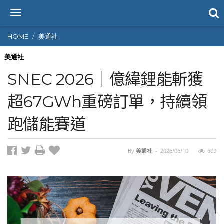
T
o
g
HOME
美通社
g
l
美通社
e
SNEC 2026｜億緯鋰能斬獲
n
a
超67GWh重磅訂單，持續領
v
i
跑儲能賽道
g
a
t
i
By
美通社
-
2026/06/10
609
o
n