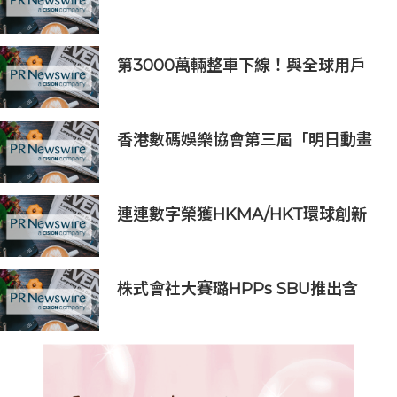
酒節盛大開幕
第3000萬輛整車下線！與全球用戶
共同見證廣汽里程碑時刻
香港數碼娛樂協會第三屆「明日動畫
- 人工智能輔助動畫製作支援計劃」
經驗分享研討會暨作品首映禮圓滿舉
行
連連數字榮獲HKMA/HKT環球創新
獎「最佳金融科技創新獎」
株式會社大賽璐HPPs SBU推出含
30%回收料的全新DURACON (R)奪
鋼(R) POM系列