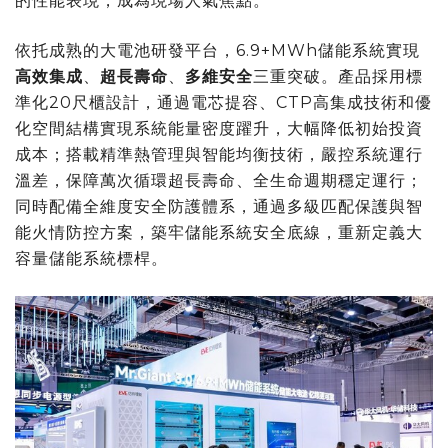
的性能表現，成為現場人氣焦點。
依托成熟的大電池研發平台，
6.9+MWh
儲能系統實現
高效集成
、
超長壽命
、
多維安全
三重突破。產品採用標
準化
20
尺櫃設計，通過電芯提容、
CTP
高集成技術和優
化空間結構實現系統能量密度躍升，大幅降低初始投資
成本；搭載精準熱管理與智能均衡技術，嚴控系統運行
溫差，保障萬次循環超長壽命、全生命週期穩定運行；
同時配備全維度安全防護體系，通過多級匹配保護與智
能火情防控方案，築牢儲能系統安全底線，重新定義大
容量儲能系統標桿。