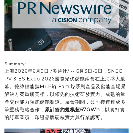
Summary:
上海
2026年6月9日
/美通社/ --
6
月
3
日
-5
日，
SNEC
PV & ES Expo 2026
國際光伏儲能兩會在上海盛大啟
幕。億緯鋰能攜
Mr.Big Family
系列產品及儲能全場景
解決方案重磅亮相，以領先的技術研發實力、成熟的量
產交付能力領跑儲能賽道。展會期間，公司接連達成多
筆重磅戰略合作，
累計簽約規模超
67GWh
，以實打實
的訂單業績，印證品牌硬核實力與行業認可。