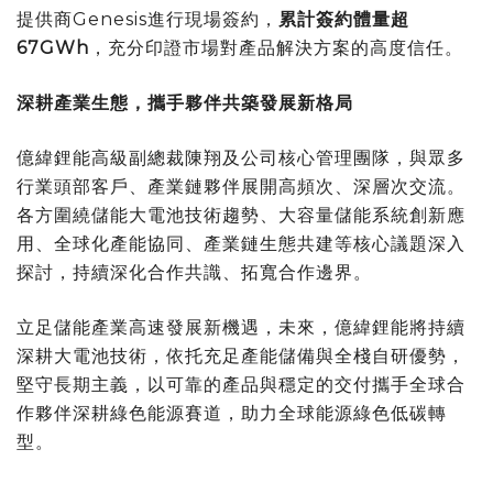
提供商
Genesis
進行現場簽約，
累計簽約體量超
67GWh
，充分印證市場對產品解決方案的高度信任。
深耕產業生態，攜手夥伴共築發展新格局
億緯鋰能高級副總裁陳翔及公司核心管理團隊，與眾多
行業頭部客戶、產業鏈夥伴展開高頻次、深層次交流。
各方圍繞儲能大電池技術趨勢、大容量儲能系統創新應
用、全球化產能協同、產業鏈生態共建等核心議題深入
探討，持續深化合作共識、拓寬合作邊界。
立足儲能產業高速發展新機遇，未來，億緯鋰能將持續
深耕大電池技術，依托充足產能儲備與全棧自研優勢，
堅守長期主義，以可靠的產品與穩定的交付攜手全球合
作夥伴深耕綠色能源賽道，助力全球能源綠色低碳轉
型。