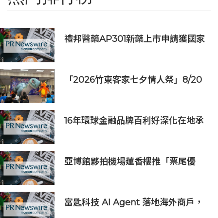
禮邦醫藥AP301新藥上市申請獲國家
藥監局受理
「2026竹東客家七夕情人祭」8/20
登場 連4天邀民眾逛商圈再換限量好
禮
16年環球金融品牌百利好深化在地承
諾，多維落實ESG藍圖
亞博館夥拍機場蓮香樓推「票尾優
惠」
富匙科技 AI Agent 落地海外商戶，
全面承接一線客戶服務與經營轉化