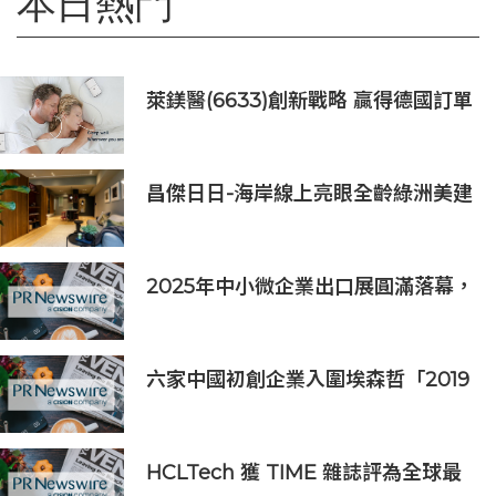
本日熱門
萊鎂醫(6633)創新戰略 贏得德國訂單
銷售
昌傑日日-海岸線上亮眼全齡綠洲美建
築
2025年中小微企業出口展圓滿落幕，
吸引逾63,000名參觀者，簽署9,060
萬美元出口合同
六家中國初創企業入圍埃森哲「2019
亞太區金融科技創新實驗室」
HCLTech 獲 TIME 雜誌評為全球最