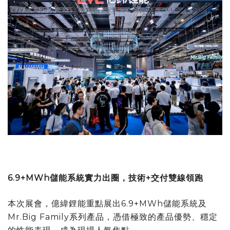
6.9+MWh
儲能系統實力出圈，技術
+
交付雙線領跑
本次展會，億緯鋰能重點展出
6.9+MWh
儲能系統及
Mr.Big Family
系列產品，憑借極致的產品優勢、穩定