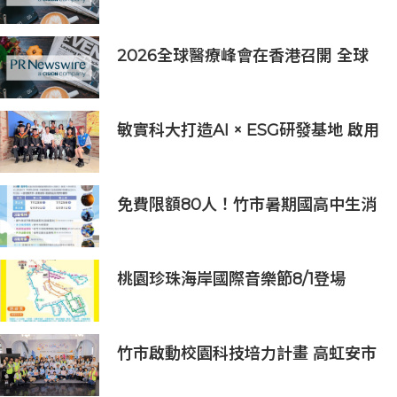
具可持續發展表現的企業之一
2026全球醫療峰會在香港召開 全球
醫療健康力量共議：讓突破真正抵達
患者
敏實科大打造AI × ESG研發基地 啟用
AI能源研發中心 助企業邁向淨零碳
排
免費限額80人！竹市暑期國高中生消
防體驗營6/8開放報名
桃園珍珠海岸國際音樂節8/1登場
竹市啟動校園科技培力計畫 高虹安市
長：半導體與無人機課程培育未來科
技人才