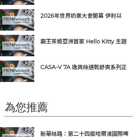
2026年世界奶業大會開幕 伊利以
「價值共生、和合與共」擘畫全球奶
業新局
霸王茶姬亞洲首家 Hello Kitty 主題
超級茶倉登陸灣仔
CASA-V 7A 逸爽絲速乾舒爽系列正
式上市
為您推薦
新華絲路：第二十四屆哈爾濱國際啤