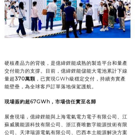
硬核產品力的背後，是億緯鋰能成熟的製造平台和量產
交付能力的支撐。目前，億緯鋰能儲能大電池累計下線
量超
370
萬顆
，已實現
GWh
級穩定交付，持續夯實產
能壁壘，為全球客戶訂單落地保駕護航。
現場簽約超
67GWh
，市場信任實至名歸
展會現場，億緯鋰能與上海電氣電力電子有限公司、江
蘇威騰能源科技有限公司、浙江賽唯數字能源技術有限
公司、天津瑞源電氣有限公司、巴西本土能源解決方案