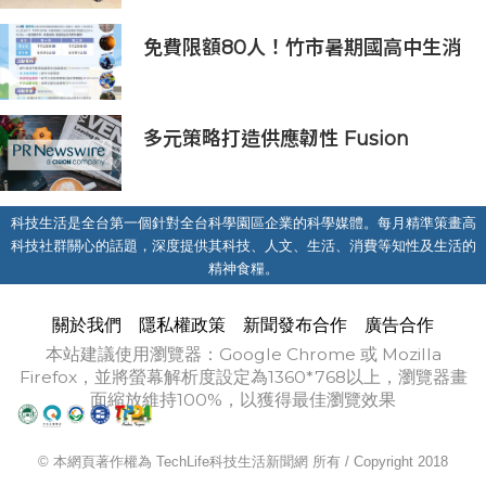
排
免費限額80人！竹市暑期國高中生消
防體驗營6/8開放報名
多元策略打造供應韌性 Fusion
Worldwide孚昇電子榮獲2024年亞
洲金選奬
科技生活是全台第一個針對全台科學園區企業的科學媒體。每月精準策畫高
科技社群關心的話題，深度提供其科技、人文、生活、消費等知性及生活的
精神食糧。
關於我們
隱私權政策
新聞發布合作
廣告合作
本站建議使用瀏覽器：Google Chrome 或 Mozilla
Firefox，並將螢幕解析度設定為1360*768以上，瀏覽器畫
面縮放維持100%，以獲得最佳瀏覽效果
© 本網頁著作權為 TechLife科技生活新聞網 所有 / Copyright 2018