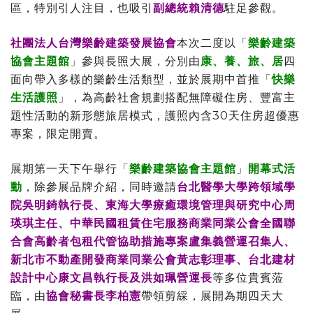
區，特別引人注目，也吸引
副總統賴清德
駐足參觀。
社團法人台灣樂齡建築發展協會
本次二度以「
樂齡建築
協會主題館
」參與長照大展，分別由
康、養、旅、居
四
面向帶入多樣的樂齡生活類型，並於展期中首推「
快樂
生活護照
」，為高齡社會規劃搭配無障礙住房、豐富主
題性活動的新形態旅居模式，護照內含30天住房超優惠
專案，限定開賣。
展期第一天下午舉行「
樂齡建築協會主題館
」
開幕式活
動
，除參展品牌介紹，同時邀請
台北醫學大學跨領域學
院吳明錡執行長、東海大學療癒環境管理與研究中心周
瑛琪主任、中華民國租賃住宅服務商業同業公會全國聯
合會高齡者包租代管協助措施專案盧集義營運召集人、
新北市不動產開發商業同業公會黃志彰理事、台北建材
設計中心康文昌執行長及洪如珮營運長
等多位貴賓蒞
臨，由
協會秘書長李柏憲
帶領剪綵，展開為期四天大