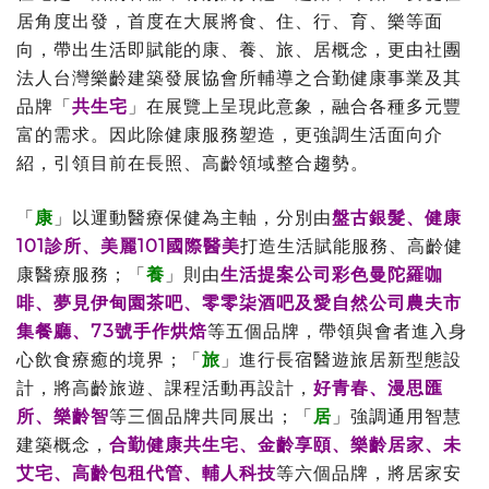
居角度出發，首度在大展將食、住、行、育、樂等面
向，帶出生活即賦能的康、養、旅、居概念，更由社團
法人台灣樂齡建築發展協會所輔導之合勤健康事業及其
品牌「
共生宅
」在展覽上呈現此意象，融合各種多元豐
富的需求。因此除健康服務塑造，更強調生活面向介
紹，引領目前在長照、高齡領域整合趨勢。
「
康
」以運動醫療保健為主軸，分別由
盤古銀髮、健康
101診所、美麗101國際醫美
打造生活賦能服務、高齡健
康醫療服務；「
養
」則由
生活提案公司彩色曼陀羅咖
啡、夢見伊甸園茶吧、零零柒酒吧及愛自然公司農夫市
集餐廳、73號手作烘焙
等五個品牌，帶領與會者進入身
心飲食療癒的境界；「
旅
」進行長宿醫遊旅居新型態設
計，將高齡旅遊、課程活動再設計，
好青春、漫思匯
所、樂齡智
等三個品牌共同展出；「
居
」強調通用智慧
建築概念，
合勤健康共生宅、金齡享頤、樂齡居家、未
艾宅、高齡包租代管、輔人科技
等六個品牌，將居家安