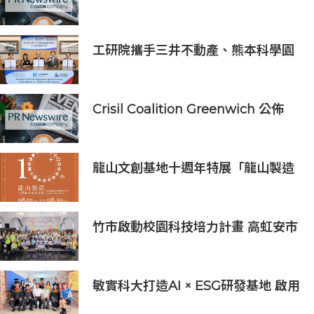
亞太區金融科技創新實驗室」
工研院攜手三井不動產、熊本科學園
區 助臺灣產業深化臺日技術合作 拓
展半導體供應鏈與應用市場商機
Crisil Coalition Greenwich 公佈
2025 年企業銀行最佳銀行及市場佔
有率領先獎得主
龍山文創基地十週年特展「龍山製造
10+」八月盛大展出
竹市啟動校園科技培力計畫 高虹安市
長：半導體與無人機課程培育未來科
技人才
敏實科大打造AI × ESG研發基地 啟用
AI能源研發中心 助企業邁向淨零碳