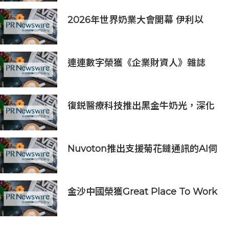
2026年世界奶業大會開幕 伊利以
「價值共生、和合與共」擘畫全球奶
業新局
連連數字榮獲《企業財資人》雜誌
2026年度「最佳跨境支付解決方案
提供商」優秀獎（Highly
Commended）
復鋭醫療科技推出黑金牛奶光，深化
中國能量源設備業務佈局
Nuvoton推出支援菊花鏈通訊的AI伺
服器用16串電池監測IC
金沙中國榮獲Great Place To Work
認證™