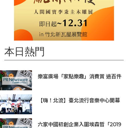
本日熱門
樂富廣場「家點樂趣」消費賞 過百件
家品低至一折發售
【嗨！北流】臺北流行音樂中心開幕
演唱會9月5日熱鬧登場
六家中國初創企業入圍埃森哲「2019