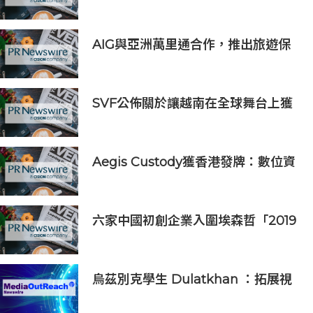
新開業
AIG與亞洲萬里通合作，推出旅遊保
險優惠
SVF公佈關於讓越南在全球舞台上獲
得一席之地的宏大願景
Aegis Custody獲香港發牌：數位資
產金融服務發展更進一步
六家中國初創企業入圍埃森哲「2019
亞太區金融科技創新實驗室」
烏茲別克學生 Dulatkhan ：拓展視
野，在香港中文大學擘劃未來