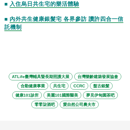
■
入住烏日共生宅的樂活體驗
■
內外共生健康銀髮宅 各界參訪 讚許四合一信
託機制
ATLife臺灣輔具暨長期照護大展
台灣樂齡建築發展協會
合勤健康事業
共生宅
CCRC
盤古銀髮
健康101診所
美麗101國際醫美
夢見伊甸園茶吧
零零柒酒吧
愛自然公司農夫市