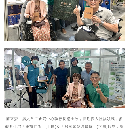
前立委、病人自主研究中心執行長楊玉欣，長期投入社福領域，參
觀共生宅「康茵行旅」(上圖)及「居家智慧玻璃屋」(下圖)展館，讚