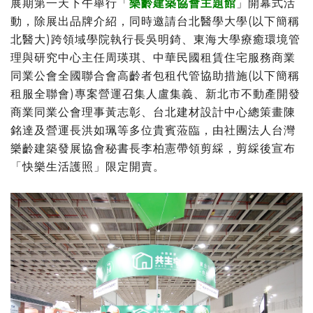
展期第一天下午舉行「
樂齡建築協會主題館
」開幕式活
動，除展出品牌介紹，同時邀請台北醫學大學(以下簡稱
北醫大)跨領域學院執行長吳明錡、東海大學療癒環境管
理與研究中心主任周瑛琪、中華民國租賃住宅服務商業
同業公會全國聯合會高齡者包租代管協助措施(以下簡稱
租服全聯會)專案營運召集人盧集義、新北市不動產開發
商業同業公會理事黃志彰、台北建材設計中心總策畫陳
銘達及營運長洪如珮等多位貴賓蒞臨，由社團法人台灣
樂齡建築發展協會秘書長李柏憲帶領剪綵，剪綵後宣布
「快樂生活護照」限定開賣。