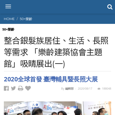
T
o
g
HOME
50+樂齡
g
l
50+樂齡
e
整合銀髮族居住、生活、長照
n
a
等需求 「樂齡建築協會主題
v
i
館」吸睛展出(一)
g
a
t
2020全球首發 臺灣輔具暨長照大展
i
o
n
By
編輯部
-
2020/08/17
188048