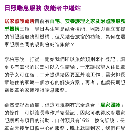
日照喘息服務 復能者中繼站
居家照護處所
目前有
自宅、安養護理之家及附照護服務
型機構
三種，烏日共生宅是結合復能、照護與自立支援
的附照護服務型機構，但又結合旅宿的功能。為何在居
家照護空間的規劃會納進旅館？
李柏憲說，打從一開始我們即以旅館類別來作登記，讓
更多有需求的民眾可以入住體驗，一來讓探望入住長輩
的子女可住宿，二來提供給因要至外地工作，需安排長
輩短住的家屬一個放心的解決方案，再者，也讓長期照
顧長輩的家屬獲得喘息服務。
雖然登記為旅館，但這裡規劃有完全適合「
居家照護
」
的條件，可以讓長輩作戶籍登記，因此可獲得政府居家
照護所有項目的補助，自付額只有16%；換句話說，長
輩白天接受日照中心的服務，晚上就回到家，我們再配