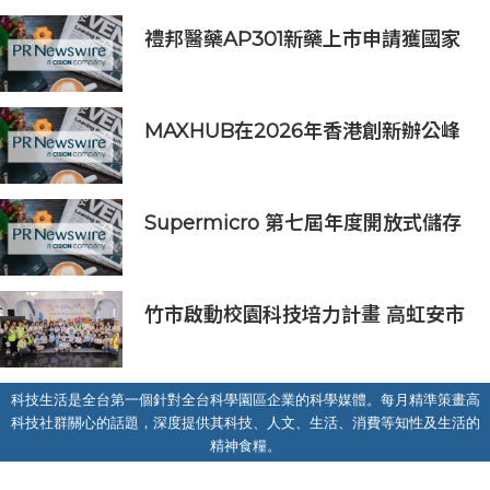
禮邦醫藥AP301新藥上市申請獲國家
藥監局受理
MAXHUB在2026年香港創新辦公峰
會上展示綜合AI協作解決方案
Supermicro 第七屆年度開放式儲存
高峰會匯聚 21 間生態系統合作夥
伴，分享大規模部署企業級 AI 的實
用指南
竹市啟動校園科技培力計畫 高虹安市
長：半導體與無人機課程培育未來科
技人才
科技生活是全台第一個針對全台科學園區企業的科學媒體。每月精準策畫高
科技社群關心的話題，深度提供其科技、人文、生活、消費等知性及生活的
精神食糧。