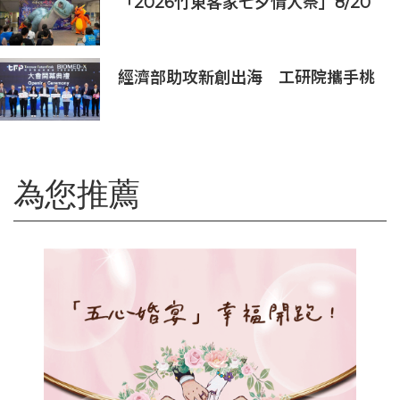
「2026竹東客家七夕情人祭」8/20
登場 連4天邀民眾逛商圈再換限量好
禮
經濟部助攻新創出海 工研院攜手桃
園打造跨域創新平台 匯聚逾200家
新創、40家產業夥伴共拓全球商機
為您推薦