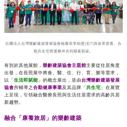
社團法人台灣樂齡建築發展協會秘書長李柏憲(右7)與各界貴賓、合
勤共生宅營運夥伴共同開幕剪綵。
有別於其他展館，
樂齡建築協會主題館
主要從住居角度
出發，在長照展中將食、醫、住、行、育、樂等需求，
以「
生活即賦能
」的概念展出，並由
台灣樂齡建築發展
協會
所輔導之
合勤健康事業
及其品牌「
共生宅
」在展覽
上呈現，引領融合醫療長照與生活住居需求的高齡共居
新趨勢。
融合「康養旅居」的樂齡建築