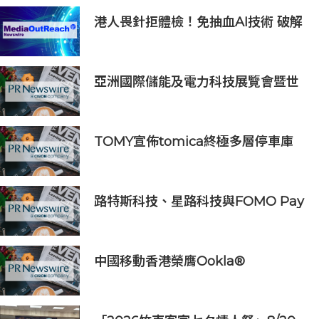
港人畏針拒體檢！免抽血AI技術 破解
大眾「避檢」困局，20分鐘一次過測
出全身慢性炎症
亞洲國際儲能及電力科技展覽會暨世
界儲能創新大會2027年7月香港啟幕
TOMY宣佈tomica終極多層停車庫
將於2026年9月起在10個亞洲市場上
市 首個官方粉絲社群定於10月上線
路特斯科技、星路科技與FOMO Pay
攜手探索汽車代幣化
中國移動香港榮膺Ookla®
Speedtest®七項網絡國際權威獎項
及認證