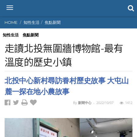
T
o
g
HOME
知性生活
焦點新聞
g
l
知性生活
焦點新聞
e
走讀北投無圍牆博物館-最有
n
a
溫度的歷史小鎮
v
i
g
北投中心新村尋訪眷村歷史故事 大屯山
a
t
麓一探在地小農故事
i
o
By
新聞中心
-
2022/10/07
1412
n