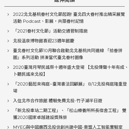
2022北北基桃眷村文化節起跑! 臺北四大眷村推出精采展覽
活動 Podcast、影展，共築眷村記憶
「2021眷村文化節」活動交通管制措施
北投溫泉博物館喜迎23週年館慶
臺北眷村文化節10月聯合啟動北北基桃共同連線 「拾眷拼
圖」系列活動 拼湊當代臺北眷村圖像
2020臺灣月琴民謠祭十週年盛大登場 【北投傳聲十年有成、
卜聽民謠來北投】
「2020藝起來梅庭~臺灣書法回顧展」 8/12北投梅庭隆重登
場
入住北市合作旅館 體驗免費北投-竹子湖半日遊
「新北投車站二期工程」、「松山療養所所長宿舍工程」 雙
獲2020國家卓越建設獎殊榮
MYEG與中國廣西北投信創共建中國-東盟人工智能實驗室