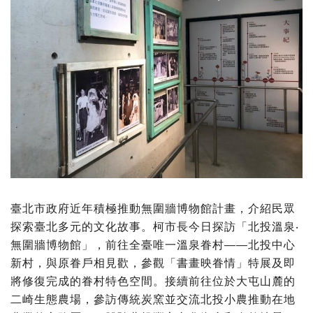
臺北市政府近年積極推動無圍牆博物館計畫，介紹民眾
探索臺北多元的文化故事。柯市長今日探訪「北投溫泉‧
無圍牆博物館」，前往全臺唯一溫泉眷村——北投中心
新村，與原眷戶相見歡，參觀「書畫映眷情」特展及即
將修復完成的眷村特色空間。接續前往位於大屯山麓的
二崎生態農場，參訪傳統炭窯並交流北投小農推動在地