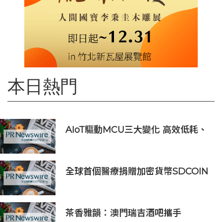
本日熱門
AIoT驅動MCU三大變化 高效低耗、
安全感、AI 功能
全球首個醫療捐贈加密貨幣SDCOIN
將在全球第五大交易所BW.com上線
茶香雅韻：澳門瑞吉酒吧攜手