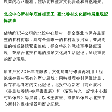
農業的心路歷程，體驗北投豐富文化資產和自然地景。
北投中心新村
年底修復完工
臺北眷村文化節特展重現記
憶故事
佔地約1.34公頃的北投中心新村，是全臺北市保存最完
整的眷村街廓，具有全臺唯一的眷村溫泉浴室，並與周
邊的衛戍醫院緊密連結，揉合特殊的戰後軍事醫療環
境，並結合北投在地的溫泉文化與生活記憶，呈現重要
的歷史現場。
原眷戶於2016年遷離後，文化局進行修復再利用工程，
以保存眷村舊有的歷史風貌；同時辦理眷村保溫計畫，
保存在地眷村的文化記憶，北投中心新村目前正展出
《書畫映眷情-眷戶書畫展》和《窗駐時光：記憶中心新
村影像展》等展覽，以水墨書畫、攝影影像展示北投中
心新村的過往場景和歷史記憶。