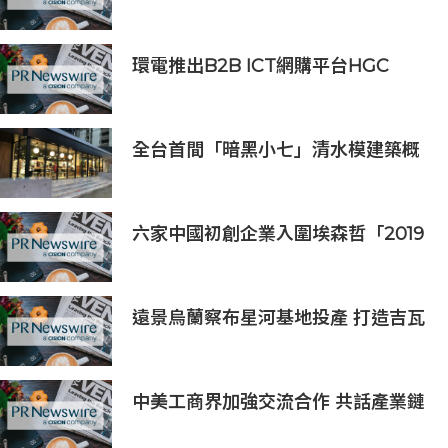
Saicho 呈獻期間限定下午茶體驗
環電推出B2B ICT網購平台HGC
Marketplace
全台首間「暗黑小七」清水模建築概
念店！竹北新開幕。
六家中國初創企業入圍埃森哲「2019
亞太區金融科技創新實驗室」
遠景烏蘭察布星河基地投產 打造吉瓦
級AI基礎設施新模式
中美工商界加強交流合作 共話產業鏈
供應鏈協同發展新機遇