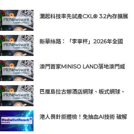
瀾起科技率先試產CXL® 3.2內存擴展
控制器
新華絲路：「李寧杯」2026年全國
羽毛球團體冠軍賽在沈陽舉辦
澳門首家MINISO LAND落地澳門威
尼斯人，打造潮流IP新地標
巴厘島拉古娜酒店網球、板式網球、
匹克球三合一球場登陸努沙杜瓦海岸
港人畏針拒體檢！免抽血AI技術 破解
大眾「避檢」困局，20分鐘一次過測
出全身慢性炎症