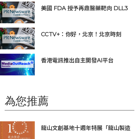
美國 FDA 授予再鼎醫藥靶向 DLL3
抗體藥物偶聯物 Zocilurtatug
Pelitecan（Zoci）孤兒藥資格認
定，用於治療神經內分泌癌（NEC）
CCTV+：你好，北京！北京時刻
香港電訊推出自主開發AI平台
HKT.AI 一站式匯聚全球多種AI資源
助力香港實現「全民AI」
為您推薦
龍山文創基地十週年特展「龍山製造
10+」八月盛大展出