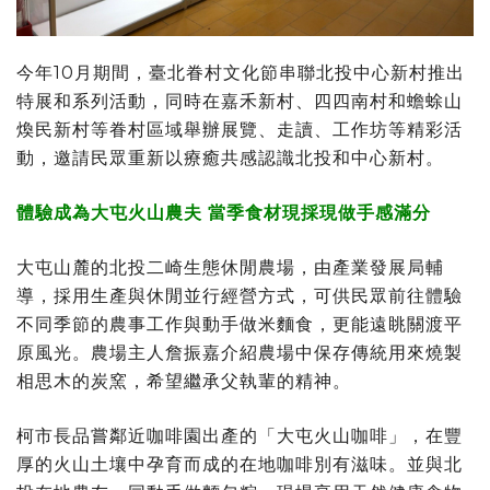
今年10月期間，臺北眷村文化節串聯北投中心新村推出
特展和系列活動，同時在嘉禾新村、四四南村和蟾蜍山
煥民新村等眷村區域舉辦展覽、走讀、工作坊等精彩活
動，邀請民眾重新以療癒共感認識北投和中心新村。
體驗成為大屯火山農夫
當季食材現採現做手感滿分
大屯山麓的北投二崎生態休閒農場，由產業發展局輔
導，採用生產與休閒並行經營方式，可供民眾前往體驗
不同季節的農事工作與動手做米麵食，更能遠眺關渡平
原風光。農場主人詹振嘉介紹農場中保存傳統用來燒製
相思木的炭窯，希望繼承父執輩的精神。
柯市長品嘗鄰近咖啡園出產的「大屯火山咖啡」，在豐
厚的火山土壤中孕育而成的在地咖啡別有滋味。並與北