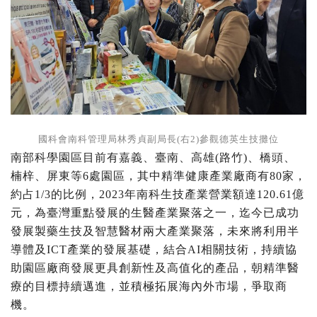
國科會南科管理局林秀貞副局長(右2)參觀德英生技攤位
南部科學園區目前有嘉義、臺南、高雄
(
路竹
)
、橋頭、
楠梓、屏東等
6
處園區，其中精準健康產業廠商有
80
家，
約占
1/3
的比例，
2023
年南科生技產業營業額達
120.61
億
元，為臺灣重點發展的生醫產業聚落之一，迄今已成功
發展製藥生技及智慧醫材兩大產業聚落，未來將利用半
導體及
ICT
產業的發展基礎，結合
AI
相關技術，持續協
助園區廠商發展更具創新性及高值化的產品，朝精準醫
療的目標持續邁進，並積極拓展海內外市場，爭取商
機。