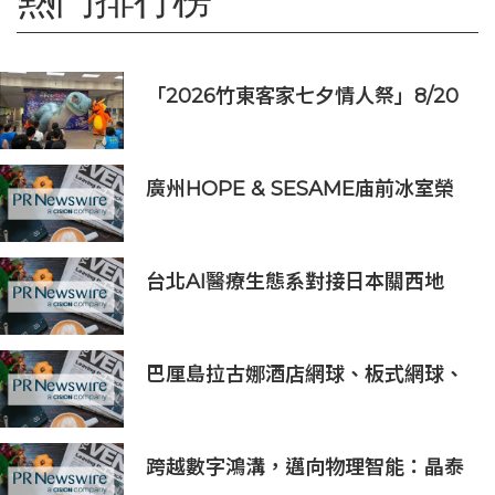
「2026竹東客家七夕情人祭」8/20
登場 連4天邀民眾逛商圈再換限量好
禮
廣州HOPE & SESAME庙前冰室榮
登2026年度ASIA'S 50 BEST
BARS「亞洲50最佳酒吧」NO.1寶座
台北AI醫療生態系對接日本關西地
區，15家企業展示台日創新聯動成果
巴厘島拉古娜酒店網球、板式網球、
匹克球三合一球場登陸努沙杜瓦海岸
跨越數字鴻溝，邁向物理智能：晶泰
科技發布 XtalPi Science，並發起