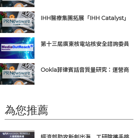
「科學智能開放生態聯盟」
IHH醫療集團拓展「IHH Catalyst」
初創培育計劃至北亞洲 加速醫療創新
之臨床應用
第十三屆廣東核電站核安全諮詢委員
會第二次會議召開
Ookla菲律賓話音質量研究：運營商
VoLTE網絡在語音質量與可靠性上全
面優於OTT應用
為您推薦
經濟部助攻新創出海 工研院攜手桃