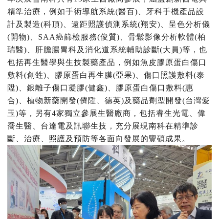
精準治療，例如手術導航系統(醫百)、牙科手機產品設
計及製造(科頂)、遠距照護偵測系統(翔安)、呈色分析儀
(開物)、SAA癌篩檢服務(俊質)、骨鬆影像分析軟體(柏
瑞醫)、肝膽腸胃科及消化道系統輔助診斷(大員)等，也
包括再生醫學與生技製藥產品，例如魚皮膠原蛋白傷口
敷料(創甡)、膠原蛋白再生膜(亞果)、傷口照護敷料(泰
陞)、銀離子傷口凝膠(健鑫)、膠原蛋白傷口敷料(惠
合)、植物新藥開發(儕陞、德英)及藥品劑型開發(台灣愛
玉)等，另有4家獨立參展生醫廠商，包括睿生光電、偉
喬生醫、台達電及訊聯生技，充分展現南科在精準診
斷、治療、照護及預防等各面向發展的豐碩成果。