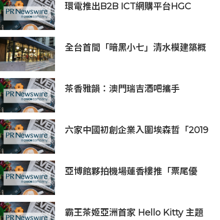
環電推出B2B ICT網購平台HGC
Marketplace
全台首間「暗黑小七」清水模建築概
念店！竹北新開幕。
茶香雅韻：澳門瑞吉酒吧攜手
Saicho 呈獻期間限定下午茶體驗
六家中國初創企業入圍埃森哲「2019
亞太區金融科技創新實驗室」
亞博館夥拍機場蓮香樓推「票尾優
惠」
霸王茶姬亞洲首家 Hello Kitty 主題