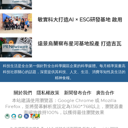
超級茶倉登陸灣仔
敏實科大打造AI × ESG研發基地 啟用
AI能源研發中心 助企業邁向淨零碳
排
遠景烏蘭察布星河基地投產 打造吉瓦
級AI基礎設施新模式
科技生活是全台第一個針對全台科學園區企業的科學媒體。每月精準策畫高
科技社群關心的話題，深度提供其科技、人文、生活、消費等知性及生活的
精神食糧。
關於我們
隱私權政策
新聞發布合作
廣告合作
本站建議使用瀏覽器：Google Chrome 或 Mozilla
Firefox，並將螢幕解析度設定為1360*768以上，瀏覽器畫
面縮放維持100%，以獲得最佳瀏覽效果