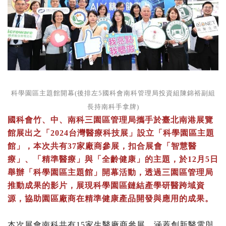
科學園區主題館開幕(後排左5國科會南科管理局投資組陳錦裕副組
長持南科手拿牌)
國科會竹、中、南科三園區管理局攜手於臺北南港展覽
館展出之「2024台灣醫療科技展」設立「科學園區主題
館」，本次共有37家廠商參展，扣合展會「智慧醫
療」、「精準醫療」與「全齡健康」的主題，於12月5日
舉辦「科學園區主題館」開幕活動，透過三園區管理局
推動成果的影片，展現科學園區鏈結產學研醫跨域資
源，協助園區廠商在精準健康產品開發與應用的成果。
本次展會南科共有15家生醫廠商參展，涵蓋創新醫電與