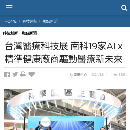
T
o
g
HOME
科技創新
焦點新聞
g
l
科技創新
焦點新聞
e
台灣醫療科技展 南科19家AIｘ
n
a
精準健康廠商驅動醫療新未來
v
i
g
By
新聞中心
-
2024/12/11
8183
a
t
i
o
n