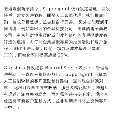
透過幾個簡單指令，Superagent 便能設定基建、開設
帳戶、建立客戶旅程、開發人工智能代理、執行推廣活
動、檢視分析數據，並自動自行完善。 另外亦能理解不
同情境，例如為巴西的金融科技公司、美國的電子商務
公司、中東的房地產經紀或印度的銀行等客戶提供度身
訂造的建議，向每間企業呈獻專屬的推廣活動和客戶旅
程。 測試用戶反映，時間、精力及成本最多可降低
90%，而轉化率則提高超過 25%。
Gupshup 行政總裁 Beerud Sheth 表示：「管理客
戶對話，一直以來都艱鉅無比。 Superagent 不單為
人工智能驅動的客戶互動鋪好路軌，還能親自開動列
車。 此舉能以自主方式吸納、服務及轉化客戶，跨越所
有渠道、涵蓋每種語言，而無需等待指令下達。 我們相
信這將革新客戶互動方式，並非常期待能將之交到客戶
手中。」