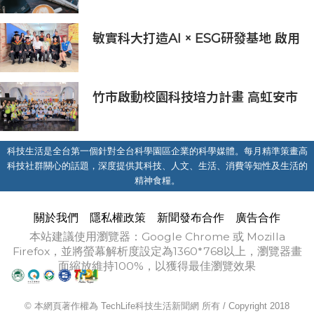
敏實科大打造AI × ESG研發基地 啟用
AI能源研發中心 助企業邁向淨零碳
排
竹市啟動校園科技培力計畫 高虹安市
長：半導體與無人機課程培育未來科
技人才
科技生活是全台第一個針對全台科學園區企業的科學媒體。每月精準策畫高
科技社群關心的話題，深度提供其科技、人文、生活、消費等知性及生活的
精神食糧。
關於我們
隱私權政策
新聞發布合作
廣告合作
本站建議使用瀏覽器：Google Chrome 或 Mozilla
Firefox，並將螢幕解析度設定為1360*768以上，瀏覽器畫
面縮放維持100%，以獲得最佳瀏覽效果
© 本網頁著作權為 TechLife科技生活新聞網 所有 / Copyright 2018