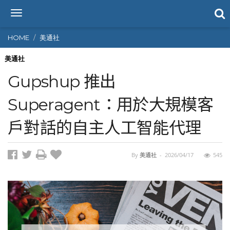
T
o
g
HOME
美通社
g
l
美通社
e
Gupshup 推出
n
a
Superagent：用於大規模客
v
i
戶對話的自主人工智能代理
g
a
t
i
By
美通社
-
2026/04/17
545
o
n