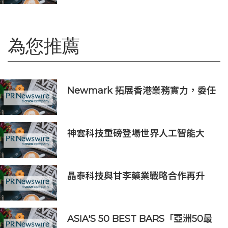
日至23日舉行，主要利益相關方將親
臨現場
為您推薦
Newmark 拓展香港業務實力，委任
Nick Hinton 出任項目管理主管
神雲科技重磅登場世界人工智能大
會，全方位基礎架構引領代理式 AI
新紀元
晶泰科技與甘李藥業戰略合作再升
級，「AI智肽遞送實驗室」獲批「北
京市重點實驗室」
ASIA'S 50 BEST BARS「亞洲50最