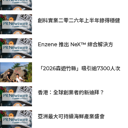
密工程 AI 機架系列，加速部署並縮
短上線時間
創科實業二零二六年上半年錄得穩健
的業績
Enzene 推出 NeX™ 綜合解決方
案， 助力實現具成本效益、高產率的
本地生物製造
「2026森遊竹縣」吸引逾7300人次
挑戰 宜蘭1家4口躋身前百名完登
香港：全球創業者的新迪拜？
Osome助力新一代創業浪潮
亞洲最大可持續海鮮產業盛會
「2026永續海鮮高峰會」將於10月21