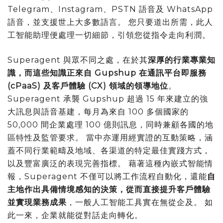
Telegram、Instagram、PSTN 語音及 WhatsApp
語音，並支援世上大多數語言。 您只要道出所需，此人
工智能助理便處理一切細節，引領您從指令走向利潤。
Superagent 與眾不同之處，在於其
深厚的行業專業知
識，而這些知識正來自 Gupshup 在通訊平台即服務
(cPaaS) 及客戶體驗 (CX) 領域的領導地位
。
Superagent 承襲 Gupshup 超過 15 年來建立的強
大訊息與語音基建，每月為來自 100 多個國家的
50,000 間企業處理 100 億則訊息，同時兼顧各國的地
區特性及監管要求。 當中亦運用經實證的互動策略，涵
蓋不同行業範疇及地域、各渠道的特定最佳實踐方式，
以及豐富廣泛的表現完善指標。 藉著這種內嵌式智能情
報，Superagent 不僅可以將工作流程自動化，還能
自
主地作出具備情境感知的決策，從而直接提升客戶體驗
並實現業務成果
，一般人工智能工具實在無從企及。 如
此一來，企業就能從對話走向轉化。