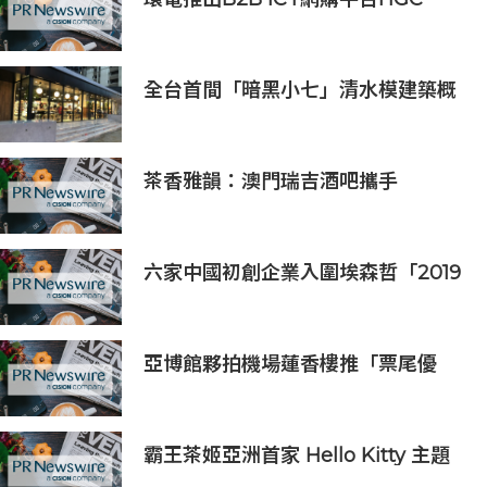
Marketplace
全台首間「暗黑小七」清水模建築概
念店！竹北新開幕。
茶香雅韻：澳門瑞吉酒吧攜手
Saicho 呈獻期間限定下午茶體驗
六家中國初創企業入圍埃森哲「2019
亞太區金融科技創新實驗室」
亞博館夥拍機場蓮香樓推「票尾優
惠」
霸王茶姬亞洲首家 Hello Kitty 主題
超級茶倉登陸灣仔