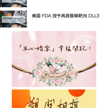
佳酒吧」公布2026年度第51-100名榜
單
美國 FDA 授予再鼎醫藥靶向 DLL3
抗體藥物偶聯物 Zocilurtatug
Pelitecan（Zoci）孤兒藥資格認
定，用於治療神經內分泌癌（NEC）