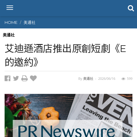
T
o
g
HOME
美通社
g
l
美通社
e
艾迪遜酒店推出原創短劇《E
n
a
的邀約》
v
i
g
By
美通社
-
2026/06/16
599
a
t
i
o
n