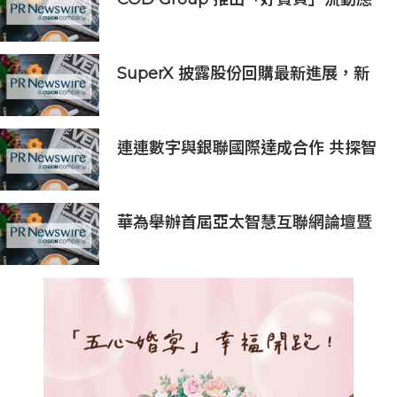
用程式 結合多元商戶協同效應 推動
電子禮券無紙化應用
SuperX 披露股份回購最新進展，新
一輪迴購落地堅定長期價值成長信心
連連數字與銀聯國際達成合作 共探智
能體支付新場景
華為舉辦首屆亞太智慧互聯網論壇暨
亞太互聯網之夜