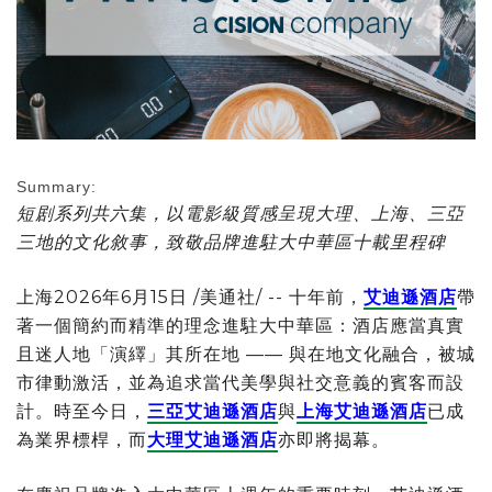
Summary:
短剧系
列共六集，以電影級質感呈現大理、上海、三亞
三地的文化敘事，
致敬品牌進駐大中華區十載里程碑
上海
2026年6月15日
/美通社/ -- 十年前，
艾迪遜酒店
帶
著一個簡約而精準的理念進駐大中華區：酒店應當真實
且迷人地「演繹」其所在地 —— 與在地文化融合，被城
市律動激活，並為追求當代美學與社交意義的賓客而設
計。時至今日，
三亞艾迪遜酒店
與
上海艾迪遜酒店
已成
為業界標桿，而
大理艾迪遜酒店
亦即將揭幕。