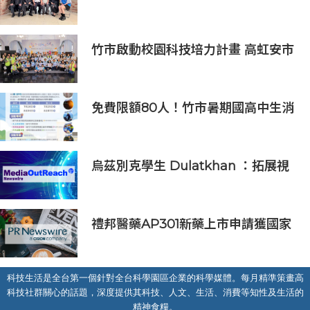
AI能源研發中心 助企業邁向淨零碳
排
竹市啟動校園科技培力計畫 高虹安市
長：半導體與無人機課程培育未來科
技人才
免費限額80人！竹市暑期國高中生消
防體驗營6/8開放報名
烏茲別克學生 Dulatkhan ：拓展視
野，在香港中文大學擘劃未來
禮邦醫藥AP301新藥上市申請獲國家
藥監局受理
科技生活是全台第一個針對全台科學園區企業的科學媒體。每月精準策畫高
科技社群關心的話題，深度提供其科技、人文、生活、消費等知性及生活的
精神食糧。