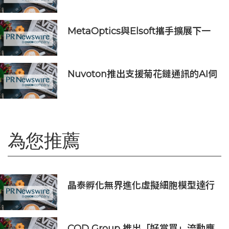
羽毛球團體冠軍賽在沈陽舉辦
MetaOptics與Elsoft攜手擴展下一
代半導體光學製造設備產能
Nuvoton推出支援菊花鏈通訊的AI伺
服器用16串電池監測IC
為您推薦
晶泰孵化無界進化虛擬細胞模型達行
業最優(SOTA)，科學發現引擎開啟內
測申請
COD Group 推出「好賞買」流動應