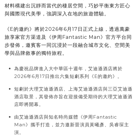
材料構建出沉靜而當代的棲居空間，巧妙平衡東方匠心
與國際現代美學，強調深入在地的旅遊體驗。
《E的邀約》將於2026年6月17日正式上線，透過萬豪
旅享家官方渠道及《伊周Fantastic Man》官方平台同
步發佈，邀賓客一同沉浸於一段融合城市文化、空間美
學與品牌敘事的獨特旅程。
為慶祝品牌進入大中華區十週年，艾迪遜酒店將於
2026年6月17日推出六集短劇系列《E的邀約》。
短劇於大理艾迪遜酒店、上海艾迪遜酒店與三亞艾迪遜
酒店取景，其發佈亦旨在迎接備受期待的大理艾迪遜酒
店即將開幕。
由艾迪遜酒店與知名時尚媒體《伊周Fantastic
Man》攜手打造，並力邀新晉演員黃曦彥、吳睿琛主
演。