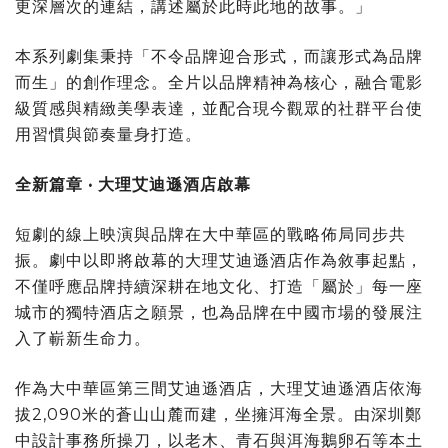
更深層次的連結，講述屬於此時此地的故事。」
本系列劇集秉持「不令品牌迎合形式，而讓形式為品牌
而生」的創作理念。全片以品牌精神為核心，融合電影
級質感與精緻美學表達，並配合現今觀眾的社群平台使
用習慣與節奏量身打造。
全新篇章
•
大理艾迪遜酒店啟幕
短劇的線上映演與品牌在大中華區的戰略佈局同步共
振。劇中以即將啟幕的大理艾迪遜酒店作為敘事起點，
不僅呼應品牌持續深耕在地文化、打造「屬於」每一座
城市的獨特酒店之願景，也為品牌在中國市場的發展注
入了嶄新生命力。
作為大中華區第三間艾迪遜酒店，大理艾迪遜酒店依海
拔2,090米的蒼山山麓而建，坐擁洱海全景。由深圳鄭
中設計事務所操刀，以老木、青石與洱海鵝卵石等本土