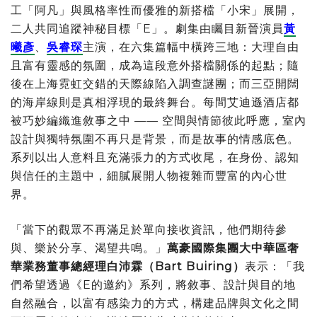
工「阿凡」與風格率性而優雅的新搭檔「小宋」展開，
二人共同追蹤神秘目標「E」。劇集由矚目新晉演員
黃
曦彥
、
吳睿琛
主演，在六集篇幅中橫跨三地：大理自由
且富有靈感的氛圍，成為這段意外搭檔關係的起點；隨
後在上海霓虹交錯的天際線陷入調查謎團；而三亞開闊
的海岸線則是真相浮現的最終舞台。每間艾迪遜酒店都
被巧妙編織進敘事之中 —— 空間與情節彼此呼應，室內
設計與獨特氛圍不再只是背景，而是故事的情感底色。
系列以出人意料且充滿張力的方式收尾，在身份、認知
與信任的主題中，細膩展開人物複雜而豐富的內心世
界。
「當下的觀眾不再滿足於單向接收資訊，他們期待參
與、樂於分享、渴望共鳴。」
萬豪國際集團大中華區奢
華業務董事總經理白沛霖（
Bart Buiring
）
表示：「我
們希望透過《E的邀約》系列，將敘事、設計與目的地
自然融合，以富有感染力的方式，構建品牌與文化之間