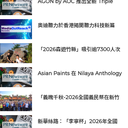
AGON by AOC 推出全新 Triple
Refresh Rate 電競顯示器
奧迪聽力於香港揭開聽力科技新篇
章：隆重推出榮獲國際設計大獎的
Oticon Zeal 及兒童專屬 Oticon
Play SI 助聽器
「2026森遊竹縣」吸引逾7300人次
挑戰 宜蘭1家4口躋身前百名完登
Asian Paints 在 Nilaya Anthology
呈獻「Colour As Continuum」----
一場歷時一個月，深入探討色彩、物
料及收藏級設計的藝術之旅
「義魄千秋-2026全國義民祭在新竹
縣」恭迎義民爺 義民祭典正式登場
新華絲路：「李寧杯」2026年全國