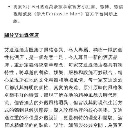
將於6月16日透過萬豪旅享家官方小紅書、微博、微信
視頻號及《伊周Fantastic Man》官方平台同步上
線。
關於艾迪遜酒店
艾迪遜酒店匯集了風格各異、私人專屬、獨樹一幟的個
性化酒店，是一個創意十足，令人耳目一新的酒店品
牌，重新定義傳統奢華理念。每家艾迪遜酒店都具有獨
特性，將卓越的餐飲、娛樂、服務和設施巧妙融合，精
心呈現所在地的文化精髓和地域風情。每一家艾迪遜酒
店都以其鮮明的個性、真實的表達、原汁原味的風格和
卓爾不群的特質，體現了所在地的精神風貌與時代潮
流。儘管酒店的外觀風格迥異，但皆以其對現代生活方
式的獨到見解與態度，深入詮釋品牌的核心美學。艾迪
遜注重的不僅是外觀設計，更是獨特的理念和體驗。酒
店以精緻簡約的裝飾、設計、細節與公共空間，為賓客