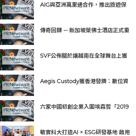
AIG與亞洲萬里通合作，推出旅遊保
險優惠
傳奇回歸 -- 新加坡萊佛士酒店正式重
新開業
SVF公佈關於讓越南在全球舞台上獲
得一席之地的宏大願景
Aegis Custody獲香港發牌：數位資
產金融服務發展更進一步
六家中國初創企業入圍埃森哲「2019
亞太區金融科技創新實驗室」
敏實科大打造AI × ESG研發基地 啟用