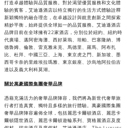
打造卓越體驗與品質服務。對於渴望優質服務和文化體
驗的賓客，艾迪遜酒店以特立獨行的生活方式體驗詮釋
新穎獨特的融合理念，在卓越設計與銳意創新之間探索
精妙平衡，始終提供全球如一的品質服務。艾迪遜酒店
品牌目前在全球擁有22家酒店，分別位於紐約、紐約時
代廣場、邁阿密海灘、西好萊塢、坦帕、巴塞隆納、博
德魯姆、倫敦、雷克雅未克、馬德里、羅馬、阿布扎
比、杜拜、中國三亞、上海、東京虎之門、新加坡、墨
西哥卡奈的里維埃拉瑪雅、東京銀座、沙烏地阿拉伯吉
達以及義大利科莫湖。
關於萬豪國際集團奢華品牌
憑藉充滿活力的奢華品牌陣容，我們將為新世代奢華旅
行者打造真實、獨特且多樣的旅行體驗。萬豪國際集團
奢華品牌陣容遍佈全球，包括麗思卡爾頓酒店、麗思卡
爾頓隱世酒店、麗思卡爾頓遊輪系列、寶格麗酒店及度
假村、瑞吉酒店及度假村、艾迪遜酒店、The Luxury