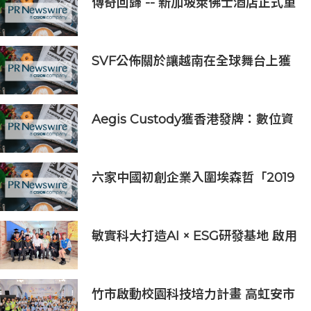
傳奇回歸 -- 新加坡萊佛士酒店正式重
新開業
SVF公佈關於讓越南在全球舞台上獲
得一席之地的宏大願景
Aegis Custody獲香港發牌：數位資
產金融服務發展更進一步
六家中國初創企業入圍埃森哲「2019
亞太區金融科技創新實驗室」
敏實科大打造AI × ESG研發基地 啟用
AI能源研發中心 助企業邁向淨零碳
排
竹市啟動校園科技培力計畫 高虹安市