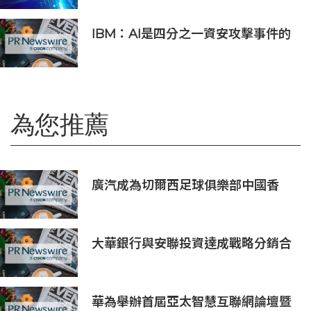
IBM：AI是四分之一資安攻擊事件的
幕後黑手 平均經濟損失達600萬美元
為您推薦
廣汽成為切爾西足球俱樂部中國香
港、馬來西亞季前巡回賽官方合作伙
伴
大華銀行與安聯投資達成戰略分銷合
作，深化財富業務佈局
華為舉辦首屆亞太智慧互聯網論壇暨