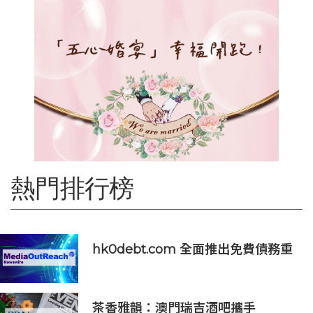
熱門排行榜
hk0debt.com 全面推出免費債務重
組資訊平台 助港人比較 IVA、DRP
與破產方案
茶香雅韻：澳門瑞吉酒吧攜手