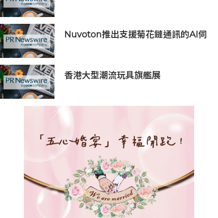
亞太互聯網之夜
Nuvoton推出支援菊花鏈通訊的AI伺
服器用16串電池監測IC
香港大型潮流玩具旗艦展
《Amazing Toy Show》首度登陸
東南亞