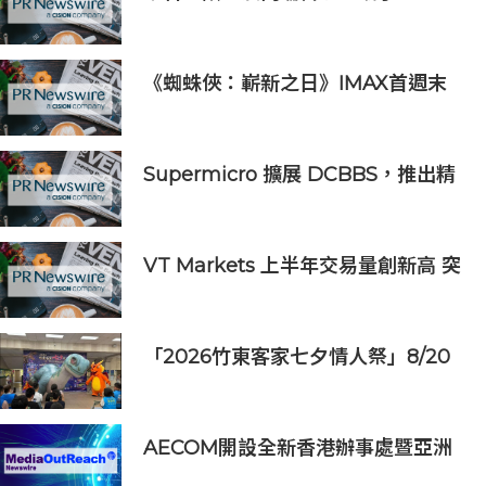
Saicho 呈獻期間限定下午茶體驗
《蜘蛛俠：嶄新之日》IMAX首週末
斬獲1.3億元 創系列最佳紀錄
Supermicro 擴展 DCBBS，推出精
密工程 AI 機架系列，加速部署並縮
短上線時間
VT Markets 上半年交易量創新高 突
破 8 萬億美元
「2026竹東客家七夕情人祭」8/20
登場 連4天邀民眾逛商圈再換限量好
禮
AECOM開設全新香港辦事處暨亞洲
區總部 匯聚人才、科技與可持續發展