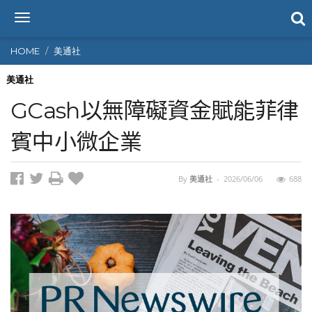
T
o
g
HOME
美通社
g
l
美通社
e
GCash以無障礙資金賦能菲律
n
a
賓中小微企業
v
i
g
By
美通社
-
2026/06/06
688
a
t
i
o
n