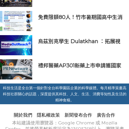
長：半導體與無人機課程培育未來科
技人才
免費限額80人！竹市暑期國高中生消
防體驗營6/8開放報名
烏茲別克學生 Dulatkhan ：拓展視
野，在香港中文大學擘劃未來
禮邦醫藥AP301新藥上市申請獲國家
藥監局受理
科技生活是全台第一個針對全台科學園區企業的科學媒體。每月精準策畫高
科技社群關心的話題，深度提供其科技、人文、生活、消費等知性及生活的
精神食糧。
關於我們
隱私權政策
新聞發布合作
廣告合作
本站建議使用瀏覽器：Google Chrome 或 Mozilla
Firefox，並將螢幕解析度設定為1360*768以上，瀏覽器畫