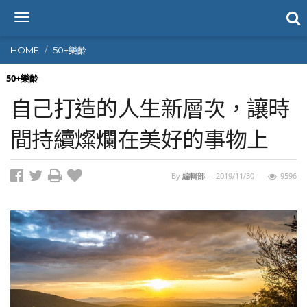
T
o
g
HOME
50+樂齡
g
l
50+樂齡
e
自己打造的人生新層次，讓時
n
a
間持續燦爛在美好的事物上
v
i
g
By
編輯部
-
2019/11/30
9596
a
t
i
o
n