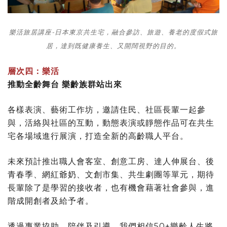
樂活旅居講座-日本東京共生宅，融合參訪、旅遊、養老的度假式旅
居，達到既健康養生、又開闊視野的目的。
層次四：樂活
推動全齡舞台 樂齡族群站出來
各樣表演、藝術工作坊，邀請住民、社區長輩一起參
與，活絡與社區的互動，動態表演或靜態作品可在共生
宅各場域進行展演，打造全新的高齡職人平台。
未來預計推出職人會客室、創意工房、達人伸展台、後
青春季、網紅爺奶、文創市集、共生劇團等單元，期待
長輩除了是學習的接收者，也有機會藉著社會參與，進
階成開創者及給予者。
透過專業協助、陪伴及引導，我們相信50+樂齡人生將