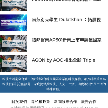
會上展示綜合AI協作解決方案
烏茲別克學生 Dulatkhan ：拓展視
野，在香港中文大學擘劃未來
禮邦醫藥AP301新藥上市申請獲國家
藥監局受理
AGON by AOC 推出全新 Triple
Refresh Rate 電競顯示器
科技生活是全台第一個針對全台科學園區企業的科學媒體。每月精準策畫高
科技社群關心的話題，深度提供其科技、人文、生活、消費等知性及生活的
精神食糧。
關於我們
隱私權政策
新聞發布合作
廣告合作