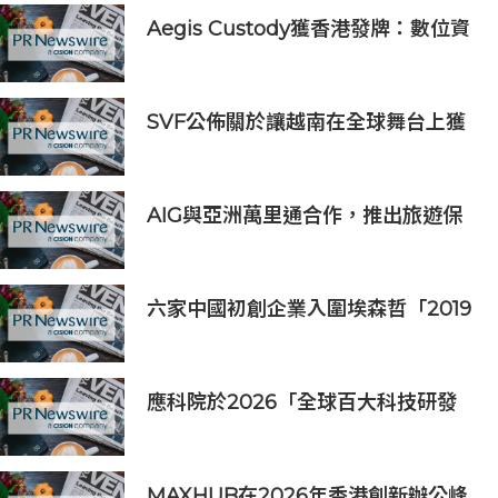
Aegis Custody獲香港發牌：數位資
產金融服務發展更進一步
SVF公佈關於讓越南在全球舞台上獲
得一席之地的宏大願景
AIG與亞洲萬里通合作，推出旅遊保
險優惠
六家中國初創企業入圍埃森哲「2019
亞太區金融科技創新實驗室」
應科院於2026「全球百大科技研發
獎」中創亞洲最佳成績 三項技術榮膺
全球百大創新獎項
MAXHUB在2026年香港創新辦公峰