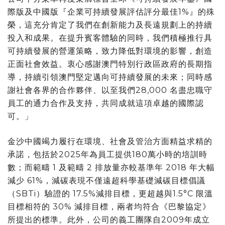
際版及中國版『企業可持續發展評估評分最佳1%』的殊
榮，這充分肯定了我們在創新能力及長遠規劃上的持續
投入和成果。在提升賓客體驗的同時，我們積極推行具
可持續發展的營運策略，致力降低對環境的影響，創造
正面社會效益。衷心感謝澳門特別行政區政府的長期指
導，持續引領澳門堅定邁向可持續發展的未來；同時感
謝社會各界的合作夥伴、以至我們28,000 名盡忠職守
員工的通力合作及支持，共同成就這項卓越的國際認
可。」
金沙中國竭力履行在環境、社會及管治方面精益求精的
承諾，包括於2025年為員工提供180萬小時的培訓時
數；而範疇 1 及範疇 2 排放量亦較基準年 2018 年大幅
減少 61%，減碳表現不僅遠超科學基礎減碳目標倡議
（SBTi）驗證的 17.5%減排目標，更超越與1.5°C 限溫
目標相符的 30% 減排目標，兩者均符合《巴黎協定》
所提出的標準。此外，公司的義工團隊自2009年成立