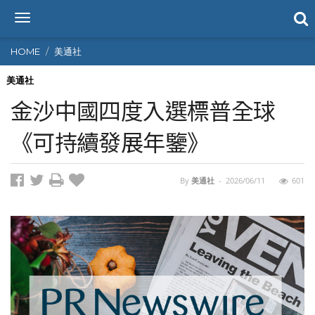
T
o
g
HOME
美通社
g
l
美通社
e
金沙中國四度入選標普全球
n
a
《可持續發展年鑒》
v
i
g
By
美通社
-
2026/06/11
601
a
t
i
o
n