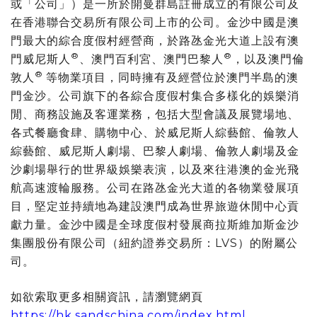
或「公司」）是一所於開曼群島註冊成立的有限公司及
在香港聯合交易所有限公司上市的公司。金沙中國是澳
門最大的綜合度假村經營商，於路氹金光大道上設有澳
®
®
門威尼斯人
、澳門百利宮、澳門巴黎人
，以及澳門倫
®
敦人
等物業項目，同時擁有及經營位於澳門半島的澳
門金沙。公司旗下的各綜合度假村集合多樣化的娛樂消
閒、商務設施及客運業務，包括大型會議及展覽場地、
各式餐廳食肆、購物中心、於威尼斯人綜藝館、倫敦人
綜藝館、威尼斯人劇場、巴黎人劇場、倫敦人劇場及金
沙劇場舉行的世界級娛樂表演，以及來往港澳的金光飛
航高速渡輪服務。公司在路氹金光大道的各物業發展項
目，堅定並持續地為建設澳門成為世界旅遊休閒中心貢
獻力量。金沙中國是全球度假村發展商拉斯維加斯金沙
集團股份有限公司（紐約證券交易所：LVS）的附屬公
司。
如欲索取更多相關資訊，請瀏覽網頁
https://hk.sandschina.com/index.html
。