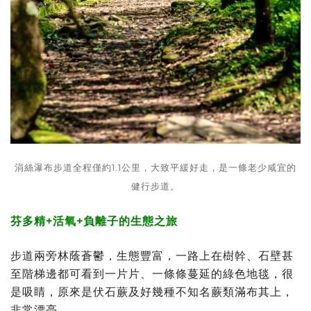
涓絲瀑布步道全程僅約1.1公里，大致平緩好走，是一條老少咸宜的
健行步道。
芬多精+活氧+負離子的生態之旅
步道兩旁林蔭蒼鬱，生態豐富，一路上在樹幹、石壁甚
至階梯邊都可看到一片片、一條條蔓延的綠色地毯，很
是吸睛，原來是伏石蕨及好幾種不知名蕨類滿布其上，
非常漂亮。