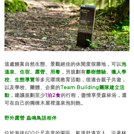
這處饒富自然生態、景觀絕佳的休閒度假勝地，可以
泡
溫泉、住宿、露營、用餐
，另規劃有
攀樹體驗、獵人學
校、生態導覽
等多元環境教育活動，很適合親子共遊，
以及學校、團體、企業的
Team Building團隊建立活
動
，建議規劃至少
1泊2食
的行程，盡情享受森林浴，還
可在自己的獨棟木屋裡溫泉泡到飽。
野外露營 蟲鳴鳥語相伴
位於海拔600公尺高度的園區，氣溫舒適宜人，沿著林