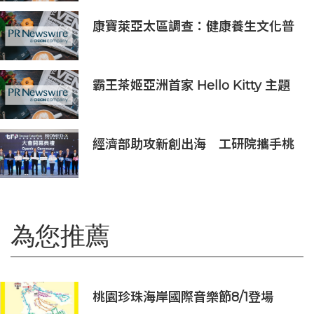
餐/CHIIKAWA特展景品/嬰兒用品等
好禮｜召集Foodie率先試食星級酒店
康寶萊亞太區調查：健康養生文化普
自助餐
及 五分之四消費者重視整體健康
霸王茶姬亞洲首家 Hello Kitty 主題
超級茶倉登陸灣仔
經濟部助攻新創出海 工研院攜手桃
園打造跨域創新平台 匯聚逾200家
新創、40家產業夥伴共拓全球商機
為您推薦
桃園珍珠海岸國際音樂節8/1登場