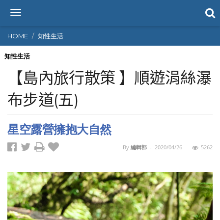
T
o
g
HOME
知性生活
g
l
知性生活
e
【島內旅行散策 】順遊涓絲瀑
n
a
布步道(五)
v
i
g
星空露營擁抱大自然
a
t
i
By
編輯部
-
2020/04/26
5262
o
n