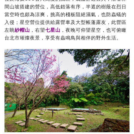
間山坡搭建的營位，高低錯落有序，半遮的樹蔭在烈日
當空時也頗為涼爽，挑高的棧板阻絕濕氣，也防蟲蟻的
入侵；星空營位提供給露營車及大型帳蓬露友，此營區
左眺
紗帽山
，右望
七星山
，夜晚可仰望星空，也可俯瞰
台北市璀燦夜景，享受有蟲鳴鳥與相伴的野外生活。