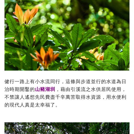
健行一路上有小水流同行，這條與步道並行的水道為日
治時期開鑿的
山豬湖圳
，藉由引溪流之水供居民使用，
不禁讓人遙想先民費盡千辛萬苦取得水資源，用水便利
的現代人真是太幸福了。