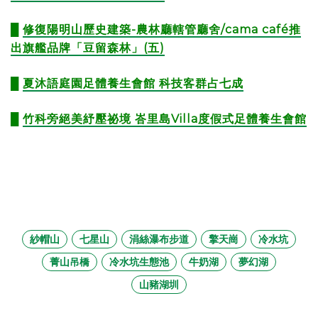
█
修復陽明山歷史建築-農林廳轄管廳舍/cama café推
出旗艦品牌「豆留森林」(五)
█
夏沐語庭園足體養生會館 科技客群占七成
█
竹科旁絕美紓壓祕境 峇里島Villa度假式足體養生會館
紗帽山
七星山
涓絲瀑布步道
擎天崗
冷水坑
菁山吊橋
冷水坑生態池
牛奶湖
夢幻湖
山豬湖圳