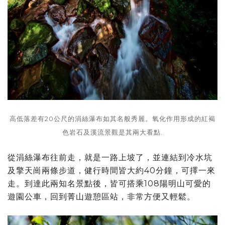
高低落差有20公尺的涓絲瀑布如其名般秀麗。氧化作用形成的紅褐
色岩石及溪流景觀是其兩大看點.
從涓絲瀑布往前走，就是一路上坡了，並連結到冷水坑
及擎天崗兩條步道，健行時間皆大約40分鐘，可擇一來
走。到達此兩知名景點後，皆可搭乘108陽明山可愛的
遊園公車，回到菁山遊憩區站，非常方便又輕鬆。