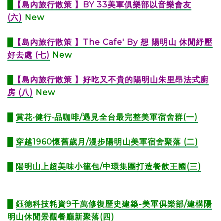
█
【島內旅行散策 】BY 33美軍俱樂部以音樂會友
(六)
New
█
【島內旅行散策 】The Cafe' By 想 陽明山 休閒紓壓
好去處 (七)
New
█
【島內旅行散策 】好吃又不貴的陽明山朱里昂法式廚
房 (八)​​​​
New
█
賞花‧健行‧品咖啡/遇見全台最完整美軍宿舍群(一)
█
穿越1960懷舊歲月/漫步陽明山美軍宿舍聚落 (二)
█
陽明山上超美味小籠包/中環集團打造餐飲王國(三)
█
鈺德科技耗資9千萬修復歷史建築-美軍俱樂部/建構陽
明山休閒景觀餐廳新聚落(四)