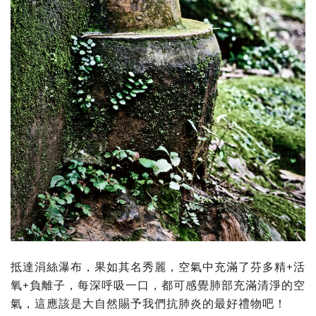
抵達涓絲瀑布，果如其名秀麗，空氣中充滿了芬多精+活
氧+負離子，每深呼吸一口，都可感覺肺部充滿清淨的空
氣，這應該是大自然賜予我們抗肺炎的最好禮物吧！