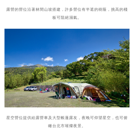
露營的營位沿著林間山坡搭建，許多營位有半遮的樹蔭，挑高的棧
板可阻絕濕氣。
星空營位提供給露營車及大型帳蓬露友，夜晚可仰望星空，也可俯
瞰台北市璀燦夜景。