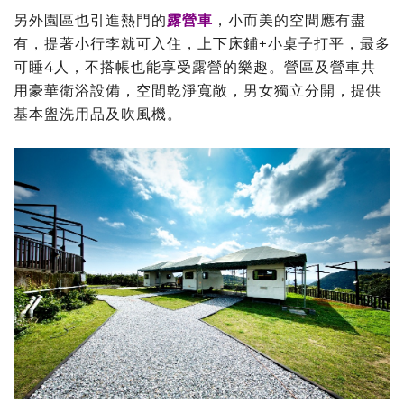
另外園區也引進熱門的
露營車
，小而美的空間應有盡
有，提著小行李就可入住，上下床鋪+小桌子打平，最多
可睡4人，不搭帳也能享受露營的樂趣。營區及營車共
用豪華衛浴設備，空間乾淨寬敞，男女獨立分開，提供
基本盥洗用品及吹風機。