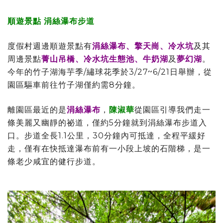
順遊景點 涓絲瀑布步道
度假村週邊順遊景點有
涓絲瀑布、擎天崗、冷水坑
及其
周邊景點
菁山吊橋、冷水坑生態池、牛奶湖
及
夢幻湖
。
今年的竹子湖海芋季/繡球花季於3/27~6/21日舉辦，從
園區驅車前往竹子湖僅約需8分鐘。
離園區最近的是
涓絲瀑布
，
陳淑華
從園區引導我們走一
條美麗又幽靜的祕道，僅約5分鐘就到涓絲瀑布步道入
口。步道全長1.1公里，30分鐘內可抵達，全程平緩好
走，僅有在快抵達瀑布前有一小段上坡的石階梯，是一
條老少咸宜的健行步道。