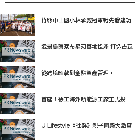
竹縣中山國小林承威冠軍戰先發建功
助中華隊勇奪世界軟式少棒賽冠軍
遠景烏蘭察布星河基地投產 打造吉瓦
級AI基礎設施新模式
從跨境匯款到金融資產管理，
BiyaPay探索全球資產配置新路徑
首座！徐工海外新能源工廠正式投
產，打造中印尼合作新標桿
U Lifestyle《社群》親子同樂大激賞
激送主題樂園門票/人氣自助