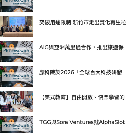
得一席之地的宏大願景
突破用途限制 新竹市走出焚化再生粒
料循環之路！ 實現資源零廢棄 打造
循環永續城
AIG與亞洲萬里通合作，推出旅遊保
險優惠
應科院於2026「全球百大科技研發
獎」中創亞洲最佳成績 三項技術榮膺
全球百大創新獎項
【美式教育】自由開放、快樂學習的
美式教育
TGG與Sora Ventures就AlphaSlot
及陳銳文相關事件發表聲明