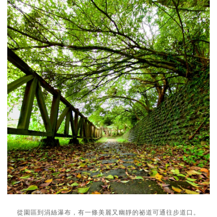
從園區到涓絲瀑布，有一條美麗又幽靜的祕道可通往步道口。