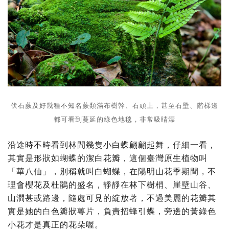
伏石蕨及好幾種不知名蕨類滿布樹幹、石頭上，甚至石壁、階梯邊
都可看到蔓延的綠色地毯，非常吸睛漂
沿途時不時看到林間幾隻小白蝶翩翩起舞，仔細一看，
其實是形狀如蝴蝶的潔白花瓣，這個臺灣原生植物叫
「華八仙」，別稱就叫白蝴蝶，在陽明山花季期間，不
理會櫻花及杜鵑的盛名，靜靜在林下樹梢、崖壁山谷、
山澗甚或路邊，隨處可見的綻放著，不過美麗的花瓣其
實是她的白色瓣狀萼片，負責招蜂引蝶，旁邊的黃綠色
小花才是真正的花朵喔。