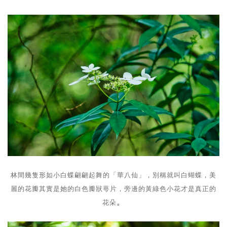
林間幾隻形如小白蝶翩翩起舞的「華八仙」，別稱就叫白蝴蝶，美
麗的花瓣其實是她的白色瓣狀萼片，旁邊的黃綠色小花才是真正的
。
花朵