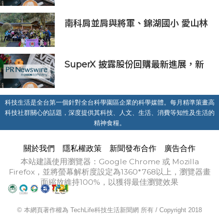
南科肩並肩與將軍、錦湖國小 愛山林
ESG活動
SuperX 披露股份回購最新進展，新
一輪迴購落地堅定長期價值成長信心
科技生活是全台第一個針對全台科學園區企業的科學媒體。每月精準策畫高
科技社群關心的話題，深度提供其科技、人文、生活、消費等知性及生活的
精神食糧。
關於我們
隱私權政策
新聞發布合作
廣告合作
本站建議使用瀏覽器：Google Chrome 或 Mozilla
Firefox，並將螢幕解析度設定為1360*768以上，瀏覽器畫
面縮放維持100%，以獲得最佳瀏覽效果
© 本網頁著作權為 TechLife科技生活新聞網 所有 / Copyright 2018