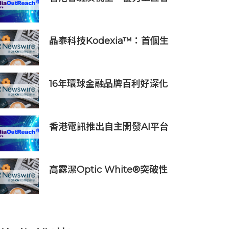
班獎選舉2026」頒獎典禮暨魯
班先師寶誕晚宴圓滿舉行
晶泰科技Kodexia™：首個生
成式AI+第一性原理的siRNA研
發平台獲新進展，管線進入
PCC確認階段
16年環球金融品牌百利好深化
在地承諾，多維落實ESG藍圖
香港電訊推出自主開發AI平台
HKT.AI 一站式匯聚全球多種
AI資源 助力香港實現「全民
AI」
高露潔Optic White®突破性
「早C提亮• 晚C淡色」美白牙
齒保養美學 推出首支全新
Optic White®高純度維他命C
美白牙膏