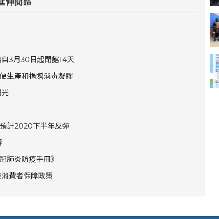
延伸閱讀
自3月30日起閉館14天
便生產和捐贈消毒凝膠
曙光
計2020下半年反彈
響
冠肺炎防疫手冊》
發表消費者保障政策