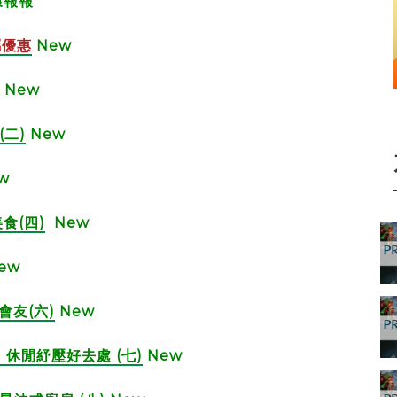
康報報
屬優惠
New
New
二)
New
w
食(四)
New
ew
會友(六)
New
山 休閒紓壓好去處 (七)
New