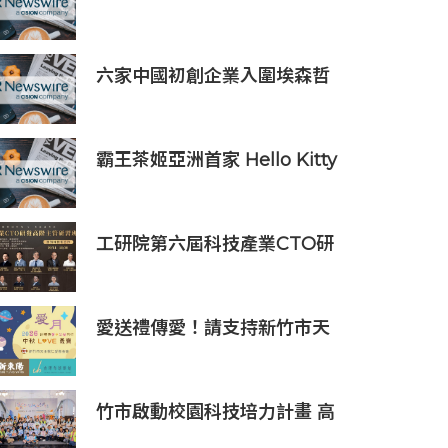
iPhone 16配件系列
六家中國初創企業入圍埃森哲
「2019亞太區金融科技創新實
驗室」
霸王茶姬亞洲首家 Hello Kitty
主題超級茶倉登陸灣仔
工研院第六屆科技產業CTO研
發高階主管班開放報名 匯聚
業界頂尖專家傳授專業秘訣
愛送禮傳愛！請支持新竹市天
主教仁愛基金會2026中秋義賣
竹市啟動校園科技培力計畫 高
虹安市長：半導體與無人機課