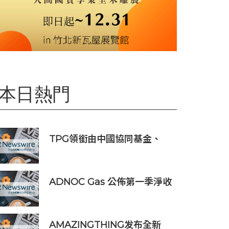
本日熱門
TPG領銜由中國協同基金、
Trail組成的財團投資APM
Monaco
ADNOC Gas 公佈第一季淨收
入 12.7 億美元，較去年同期成
長 7%，大幅超越市場預期
AMAZINGTHING发布全新