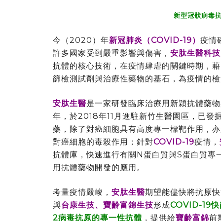
新型冠狀病毒
今（2020）年
新冠肺炎（COVID-19）
疫情
許多國家受到嚴重影響與傷害，
安肽生醫科技
抗體的核心技術，在疫情肆虐的關鍵時期，藉
篩檢測試劑與治療性藥物的基石，為疫情的檢
安肽生醫
是一家研發臨床治療用新穎抗體藥物
年，於2018年11月進駐新竹生醫園區，已
藥，除了對癌細胞具有高度專一標靶作用，亦
對癌細胞的毒殺作用；針對
COVID-19
疫情，
抗體庫，快速進行有關N蛋白質與S蛋白質專
用抗體藥物開發的應用。
考量疫情嚴峻，
安肽生醫
期望能儘快將抗原快
與
台康生技、寶齡富錦生技
形成
COVID-1
2病毒抗原的專一性抗體
，提供給
寶齡富錦
前