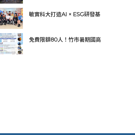
程培育未來科技人才
敏實科大打造AI × ESG研發基
地 啟用AI能源研發中心 助企
業邁向淨零碳排
免費限額80人！竹市暑期國高
中生消防體驗營6/8開放報名