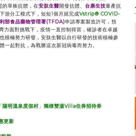
需的單株抗體，在
安肽生醫
開發抗體、
台康生技
量產抗
下游分工模式下，短短1個月就完成
Vstrip® COVID-
利部食品藥物管理署(TFDA)
申請專案製造許可，預
心齊力面對挑戰下，疫情一直控制得當，確診者在卓越
也積極努力研發，安肽生醫以自行研發的技術積極參
體一起對抗，為戰勝這次新冠病毒而努力。
「
陽明溫泉度假村
」
獨棟雙湯Villa住券招待券
惠更新