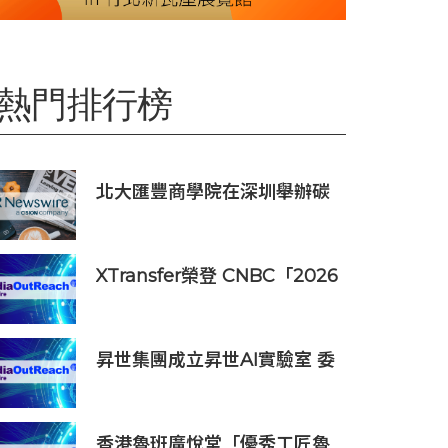
熱門排行榜
北大匯豐商學院在深圳舉辦碳
經濟學學術沙龍
XTransfer榮登 CNBC「2026
年全球頂尖金融科技公司」榜
單
昇世集團成立昇世AI實驗室 委
任伍景輝博士為集團首席科學
家 加速AI原生財富管理發展
香港魯班廣悅堂「優秀工匠魯