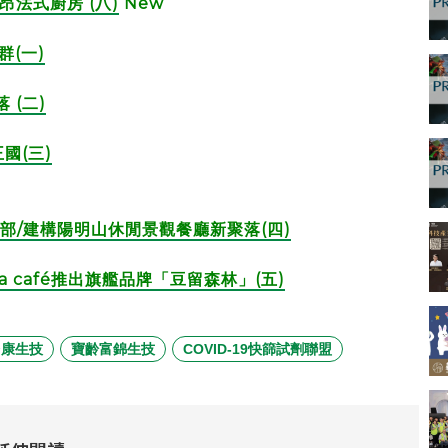
房 (八)​​​​
​​​ New
群(一)
 (二)
國(三)
部/建構陽明山休閒景觀餐廳新聚落(四)
 café推出旗艦品牌「豆留森林」(五)
台康生技
寶齡富錦生技
COVID-19快篩試劑聯盟