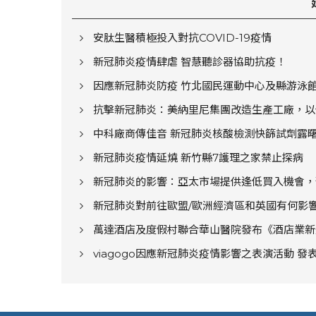
安肽生醫積極投入對抗COVID-19疫情
新冠肺炎疫情肆虐 智慧聽診器協助抗疫！
因應新冠肺炎防疫 竹北國民運動中心及縣游泳館
抗擊新冠肺炎：美納里尼集團改造生產工廠，以
中科廠商傳佳音 新冠肺炎核酸檢測快篩試劑露
新冠肺炎疫情延燒 新竹縣7護理之家禁止探病
新冠肺炎的影響：亞太市場提供逢低買入機會，預
新冠肺炎對前往歐盟/歐洲經濟區和英國有何影
萬達酒店及度假村聯合華山醫院發布《酒店業新
viagogo因應新冠肺炎疫情影響之表演活動 