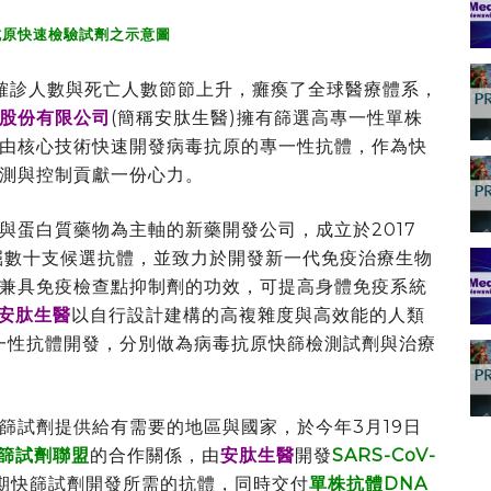
抗原快速檢驗試劑之示意圖
確診人數與死亡人數節節上升，癱瘓了全球醫療體系，
股份有限公司
(簡稱安肽生醫)擁有篩選高專一性單株
由核心技術快速開發病毒抗原的專一性抗體，作為快
測與控制貢獻一份心力。
與蛋白質藥物為主軸的新藥開發公司，成立於2017
發掘數十支候選抗體，並致力於開發新一代免疫治療生物
兼具免疫檢查點抑制劑的功效，可提高身體免疫系統
安肽生醫
以自行設計建構的高複雜度與高效能的人類
一性抗體開發，分別做為病毒抗原快篩檢測試劑與治療
篩試劑提供給有需要的地區與國家，於今年3月19日
9快篩試劑聯盟
的合作關係，由
安肽生醫
開發
SARS-CoV-
期快篩試劑開發所需的抗體，同時交付
單株抗體DNA