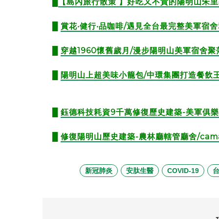
█
【島內旅行散策 】好吃又不貴的陽明山朱里昂法式廚
█
賞花‧健行‧品咖啡/遇見全台最完整美軍宿舍
█
穿越1960懷舊歲月/漫步陽明山美軍宿舍聚落
█
陽明山上超美味小籠包/中環集團打造餐飲王
█
鈺德科技耗資9千萬修復歷史建築-美軍俱樂
█
修復陽明山歷史建築-農林廳轄管廳舍/cama
新冠肺炎
安肽生醫
COVID-19