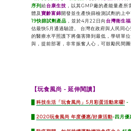
序列
給
台康生技
，以其GMP廠的產能量產所
體及
寶齡富錦
開發並生產快篩檢測試劑的上中
19快篩試劑產品
，並於4月22日向
台灣衛生福
估最快5月通過驗證。 台灣在政府與人民同
的醫療水平照護下將傷害降到最低，學研單位
與，提前部署，非常振奮人心，可鼓勵民間團
【玩食風尚 - 延伸閱讀】
█
科技生活「玩食風尚」5月彩蛋活動來囉!
-
█
2020玩食風尚 年度優惠/好康活動
-四月優