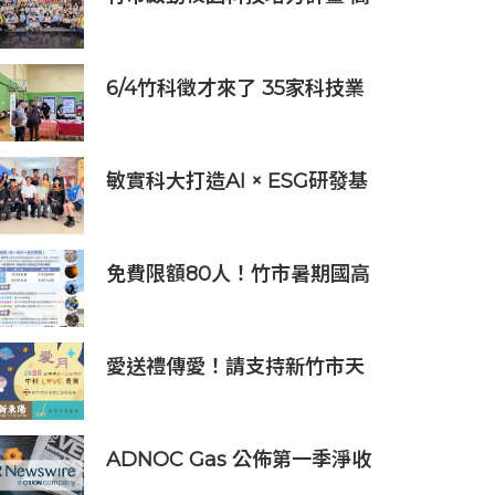
虹安市長：半導體與無人機課
程培育未來科技人才
6/4竹科徵才來了 35家科技業
齊聚新竹開門迎新鮮人
敏實科大打造AI × ESG研發基
地 啟用AI能源研發中心 助企
業邁向淨零碳排
免費限額80人！竹市暑期國高
中生消防體驗營6/8開放報名
愛送禮傳愛！請支持新竹市天
主教仁愛基金會2026中秋義賣
ADNOC Gas 公佈第一季淨收
入 12.7 億美元，較去年同期成