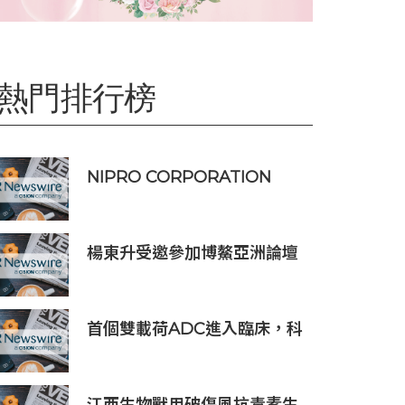
熱門排行榜
NIPRO CORPORATION
ELISIO™-HX 獲得 FDA 510
(k) 許可，向美國推出透析器
楊東升受邀參加博鰲亞洲論壇
珀斯會議，攜手推動全球礦業
綠色轉型
首個雙載荷ADC進入臨床，科
倫博泰SKB565獲臨床試驗批
准通知書