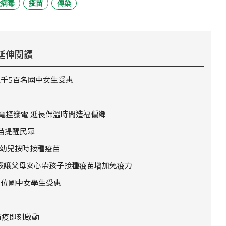
狀病毒
疫苗
傳染
延伸閱讀
2千5百名國中女生受惠
能電控發電 延長保溫時間造福偏鄉
苗提醒民眾
幼兒按時接種疫苗
訣竅讓父母安心帶孩子接種疫苗增加免疫力
00位國中女學生受惠
防疫即刻啟動