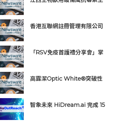
江西生物獸用破傷風抗毒素生
產線正式投產 動物抗血清品類
商業化落地提速
香港互聯網註冊管理有限公司
透過「數碼無障礙嘉許計劃」
推動科技向善 助企業實踐數碼
無障礙與社會責任
「RSV免疫首護禮分享會」掌
握產前免疫黃金期 守護初生
BB第一步
高露潔Optic White®突破性
「早C提亮• 晚C淡色」美白牙
齒保養美學 推出首支全新
Optic White®高純度維他命C
智象未來 HiDream.ai 完成 15
美白牙膏
億元人民幣 C 輪融資