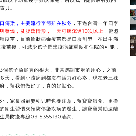
5歲以下幼童幾乎難以倖免，所以我們提供最有效的
寶貝。
口傳染，主要流行季節雖在秋冬
，不過台灣一年四季
與發燒，及腹瀉情形，一天可腹瀉達10次以上
，輕忽
種疫苗，目前輪狀病毒疫苗都是口服劑型，在出生滿
種疫苗後，可減少孩子罹患疫病嚴重度和住院的可能，
3個孩子負擔真的很大，非常感謝市府的用心，之前
多天，看到小孩病到都沒有活力好心疼，現在老三妹
府，幫我們做好了，真的好貼心。
外，家長照顧嬰幼兒時也要注意，幫寶寶餵食、更換
的衛生習慣來預防傳染疾病的發生，讓寶寶幫助遠離
防疫專線03-5355130洽詢。