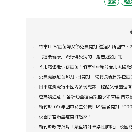
腹瀉
輪
竹市HPV疫苗婦女節免費開打 巡迴21所國中、
【疫後健康】流行傳染病的「趨吉避凶」術
不用電也能保存疫苗！竹市sbir廠商善用太陽
公費流感疫苗10月5日開打 楊縣長親自接種疫
日本腦炎流行季國內多例確診 提醒父母盡速攜
爸媽請注意！ 各項幼童疫苗接種季節來臨 四
新竹縣109 年國中女生公費HPV疫苗開打 30
校園子宮頸癌疫苗打起來！
新竹縣政府針對「嚴重特殊傳染性肺炎」 校園