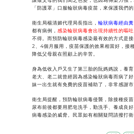
讓做父母的我們聞之色變，也因為傳染力強，
「防護罩」口服輪狀病毒疫苗，來保護我們的
衛生局楊清媚代理局長指出，
輪狀病毒經由糞
都有病例，
感染輪狀病毒會出現持續性的嘔吐
不得。而預防輪狀病毒感染最有效的方式是接
2、4個月服用，疫苗保護的效果相當好，接
降低父母親在照顧上的辛苦。
身為低收入戶又生了第三胎的阮媽媽說，養育
老大、老二就曾經因為感染輪狀病毒而病了好
妹一出生就有免費的疫苗補助了，非常感謝市
衛生局提醒，預防輪狀病毒侵襲，除接種疫苗
尿布前後都要用肥皂洗手，勤洗手、養成良好
病毒感染的威脅。民眾如有相關疑問請撥打衛生局