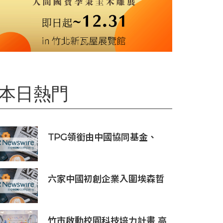
本日熱門
TPG領銜由中國協同基金、
Trail組成的財團投資APM
Monaco
六家中國初創企業入圍埃森哲
「2019亞太區金融科技創新實
驗室」
竹市啟動校園科技培力計畫 高