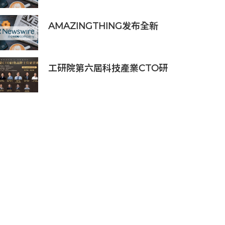
長 7%，大幅超越市場預期
AMAZINGTHING发布全新
iPhone 16配件系列
工研院第六屆科技產業CTO研
發高階主管班開放報名 匯聚
業界頂尖專家傳授專業秘訣