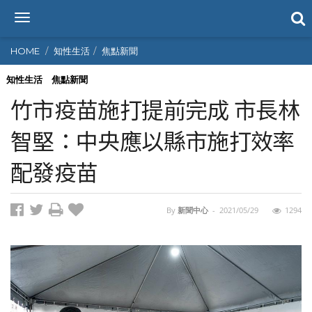
T
o
g
HOME
知性生活
焦點新聞
g
l
知性生活
焦點新聞
e
竹市疫苗施打提前完成 市長林
n
a
智堅：中央應以縣市施打效率
v
i
配發疫苗
g
a
t
i
By
新聞中心
-
2021/05/29
1294
o
n