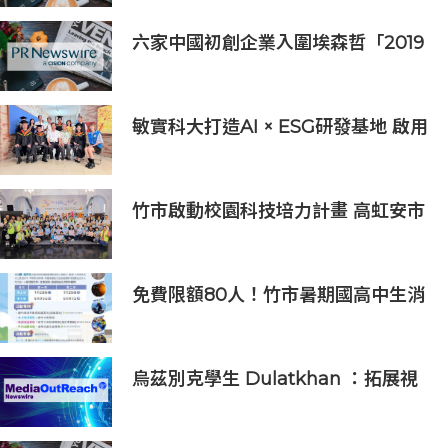
六家中國初創企業入圍埃森哲「2019
亞太區金融科技創新實驗室」
敏實科大打造AI × ESG研發基地 啟用
AI能源研發中心 助企業邁向淨零碳
排
竹市啟動校園科技培力計畫 高虹安市
長：半導體與無人機課程培育未來科
技人才
免費限額80人！竹市暑期國高中生消
防體驗營6/8開放報名
烏茲別克學生 Dulatkhan ：拓展視
野，在香港中文大學擘劃未來