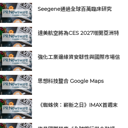
Seegene通過全球百萬臨床研究
(GMCS)提出全面的生殖道感染檢測
方案‌
達美航空將為CES 2027增開亞洲特
別航班直飛拉斯維加斯
強化工業邊緣資安韌性與國際市場信
任 Moxa UC 系列工業電腦取得
DEKRA 德凱 IEC 62443-4-2
Security Level 2 工控網路安全證書
思想科技整合 Google Maps
Platform 與 Geotab 車聯網：助物
流業 60 秒極速排單、削減 25% 車隊
營運成本
《蜘蛛俠：嶄新之日》IMAX首週末
斬獲1.3億元 創系列最佳紀錄