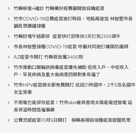
竹縣新增4確診 竹縣備好經費籲開放自購疫苗
竹市COVID-19公費疫苗施打時段、地點再增加 林智堅市長
籲民眾踴躍接種
竹縣防堵牛結節疹 疫苗快打部隊拚3天打完2100頭牛
市長林智堅接種COVID-19疫苗 呼籲共同施打構築防護網
AZ疫苗今開打 竹縣首批獲2400劑
竹市推動口服輪狀病毒疫苗優先補助 低收入戶、中低收入
戶、罕見疾病及重大傷病患四類對象有福了
竹市HPV疫苗婦女節免費開打 巡迴21所國中、2千5百名國中
女生受惠
不用電也能保存疫苗！竹市sbir廠商善用太陽能電控發電 延
長保溫時間造福偏鄉
公費流感疫苗10月5日開打 楊縣長親自接種疫苗提醒民眾