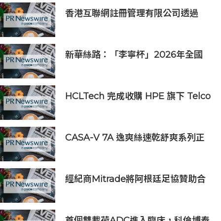
香港互聯網註冊管理有限公司透過
「數碼無障礙嘉許計劃」推動科技向
善 助企業實踐數碼無障礙與社會責任
新華絲路：「李寧杯」2026年全國
羽毛球團體冠軍賽在沈陽舉辦
HCLTech 完成收購 HPE 旗下 Telco
Solutions 業務
CASA-V 7A 逸爽絲速乾舒爽系列正
式上市
經紀商Mitrade將阿根廷足協贊助合
作延長至2027年，看好世界杯帶動
亞洲市場熱情
首個雙載荷ADC進入臨床，科倫博泰