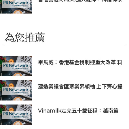
SKB565獲臨床試驗批准通知書
為您推薦
畢馬威：香港基金稅制迎重大改革 料
吸引全球資產管理公司落戶
建造業議會匯聚業界領袖 上下齊心提
升安全文化
Vinamilk走完五十載征程：越南第
二次授予其「勞動英雄」稱號，為其
週年慶典獻上一份賀禮