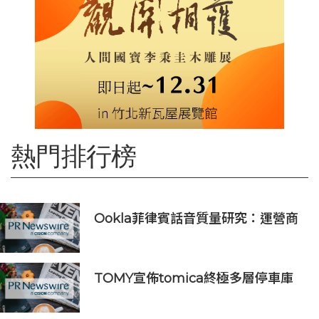
熱門排行榜
Ookla菲律賓話音質量研究：運營商
VoLTE網絡在語音質量與可靠性上全
面優於OTT應用
TOMY宣佈tomica終極多層停車庫
將於2026年9月起在10個亞洲市場上
市 首個官方粉絲社群定於10月上線