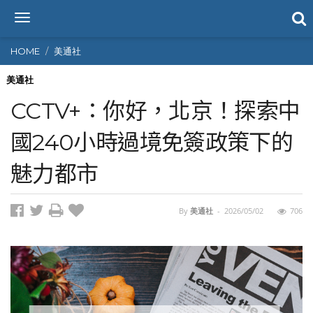
T
o
g
HOME
美通社
g
l
美通社
e
CCTV+：你好，北京！探索中
n
a
國240小時過境免簽政策下的
v
i
魅力都市
g
a
t
i
By
美通社
-
2026/05/02
706
o
n