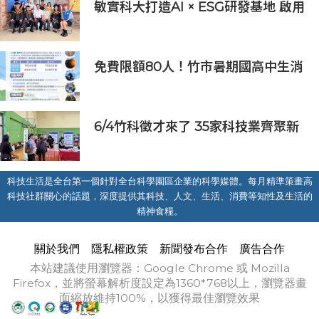
敏實科大打造AI × ESG研發基地 啟用
AI能源研發中心 助企業邁向淨零碳
排
免費限額80人！竹市暑期國高中生消
防體驗營6/8開放報名
6/4竹科徵才來了 35家科技業齊聚新
竹開門迎新鮮人
科技生活是全台第一個針對全台科學園區企業的科學媒體。每月精準策畫高
科技社群關心的話題，深度提供其科技、人文、生活、消費等知性及生活的
精神食糧。
關於我們
隱私權政策
新聞發布合作
廣告合作
本站建議使用瀏覽器：Google Chrome 或 Mozilla
Firefox，並將螢幕解析度設定為1360*768以上，瀏覽器畫
面縮放維持100%，以獲得最佳瀏覽效果