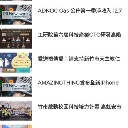
ADNOC Gas 公佈第一季淨收入 12.7
億美元，較去年同期成長 7%，大幅
超越市場預期
工研院第六屆科技產業CTO研發高階
主管班開放報名 匯聚業界頂尖專家
傳授專業秘訣
愛送禮傳愛！請支持新竹市天主教仁
愛基金會2026中秋義賣
AMAZINGTHING发布全新iPhone
16配件系列
竹市啟動校園科技培力計畫 高虹安市
長：半導體與無人機課程培育未來科
技人才