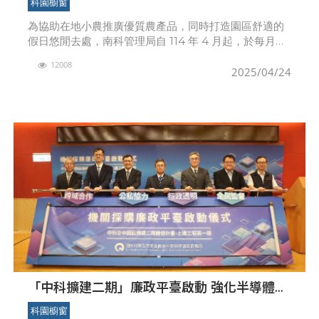
科園櫥窗
為協助在地小農推廣優質農產品，同時打造園區舒適的
假日悠閒去處，南科管理局自 114 年 4 月起，於每月最
後一週的星期六、星期日，固定在 Park17
12008
2025/04/24
「中科擴建二期」廉政平臺啟動 強化半導體產
業鏈與國家安全
科園櫥窗