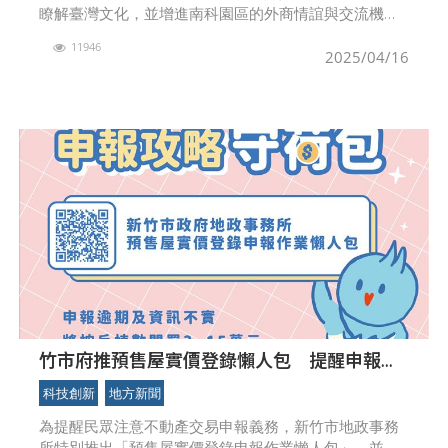
瞭解臺灣文化，並增進南科園區的外商情誼與交流機
會，南科管理局自2003年第一次舉辦南科外商活動，迄
11946
今已舉辦22年，已帶領外籍員工參訪過南投日月潭與溪
2025/04/16
頭、
竹市府推預售屋實價登錄懶人包 提醒申報義
務人注意申報避免受罰
科技創新
地方新聞
為提醒民眾注意不動產交易申報義務，新竹市地政事務
所特別推出「預售屋實價登錄申報作業懶人包」，並透