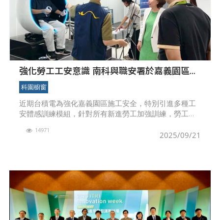
強化勞工工安意識 南科與職安署於嘉義園區打
造XR場域訓練基地
科園櫥窗
近期台積電為強化嘉義園區施工安全，特別引進多種工
安體感訓練模組，針對所有新進勞工加強訓練，勞工訓
練回饋相當不錯，此外南科管理局與職安署也於9月起合
14971
作於嘉義園區打造XR場域教育訓練基地，全面強化勞工
2025/09/21
工安