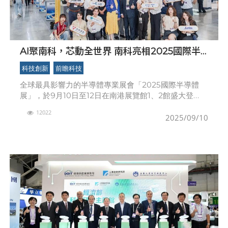
AI聚南科，芯動全世界 南科亮相2025國際半
導體展
科技創新
前瞻科技
全球最具影響力的半導體專業展會「2025國際半導體
展」，於9月10日至12日在南港展覽館1、2館盛大登
場。南部科學園區近來受惠先進製程布局，產值連年屢
12022
創新高，成為全球半導體供應鏈不可或缺的核心基地。
2025/09/10
此