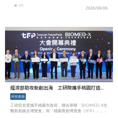
的敏銳洞察力與技術商業化的能力。面對新興科技快速
205
發展，企業研發主管不僅要掌握技術趨勢，更須具備技
2026/08/06
術策略
經濟部助攻新創出海 工研院攜手桃園打造跨
域創新平台 匯聚逾200家新創、40家產業夥
科技創新
伴共拓全球商機
工研院首度攜手桃園市政府，聯合舉辦「BIOMED-X生
醫新創媒合博覽會」與「桃園青創博覽會（tFP）」。
本次展會聚焦生醫、智慧製造及綠色科技三大領域，強