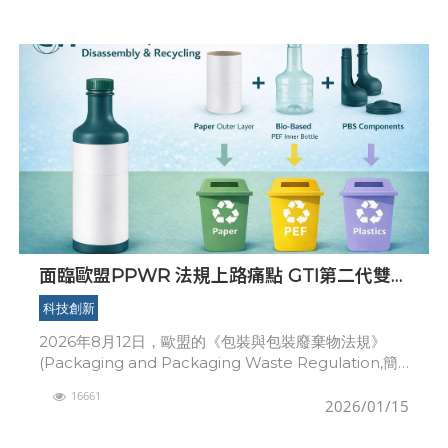
面臨歐盟PPWR 法規上路痛點 GTI第二代雙層
結構紙瓶提供品牌商解決方案
科技創新
2026年8月12日，歐盟的《包裝與包裝廢棄物法規》
(Packaging and Packaging Waste Regulation,簡
稱PPWR)開始執行，不合該法規的酒水、飲料、果汁等
16661
品牌商，都
2026/01/15