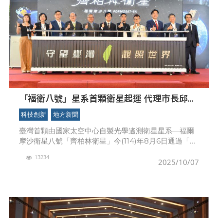
「福衛八號」星系首顆衛星起運 代理市長邱臣
遠：竹市成為太空產業重要基地
科技創新
地方新聞
臺灣首顆由國家太空中心自製光學遙測衛星星系—福爾
摩沙衛星八號「齊柏林衛星」今(114)年8月6日通過「衛
星運送前審查」，今(7)日國家太空中心特別舉辦起運儀
13234
式，總統賴清德、國科會主委吳誠文
2025/10/07