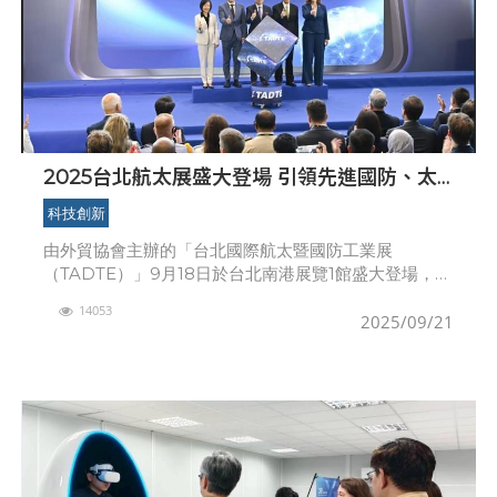
2025台北航太展盛大登場 引領先進國防、太
空與無人新世代
科技創新
由外貿協會主辦的「台北國際航太暨國防工業展
（TADTE）」9月18日於台北南港展覽1館盛大登場，匯
聚來自15國490家廠商，使用1,500個攤位，規模創下歷
14053
史新高。在全球航太與國防產業加速邁向智慧化、
2025/09/21