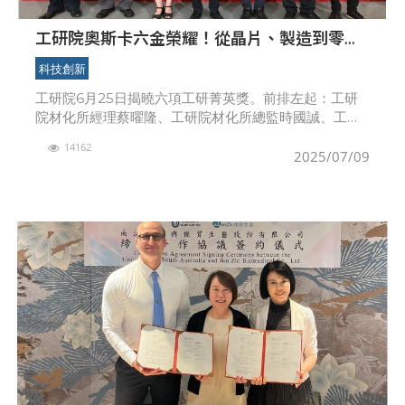
工研院奧斯卡六金榮耀！從晶片、製造到零售
物流技術創新 打造AI與永續臺灣全新樣貌
科技創新
工研院6月25日揭曉六項工研菁英獎。前排左起：工研
院材化所經理蔡曜隆、工研院材化所總監時國誠、工研
院服科中心副組長洪筠緯、工研院院長劉文雄、工研院
14162
機械所組長王俊傑、工研院電光所組長許世玄、工研院
2025/07/09
南分院