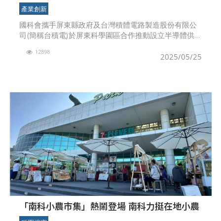
鏈進駐啟動典禮盛大舉行
產業創新
國科會攜手屏東縣政府及台灣積體電路製造股份有限公
司(簡稱台積電)於屏東科學園區合作推動設立半導體供應
鏈專區，由台積電領銜並結合其半導體供應鏈廠商積極
12898
拓展國際市場。5月19日舉行進駐啟動典禮活動，超過2
2025/05/25
「南科小農市集」熱鬧登場 南科力挺在地小農