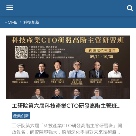
T
o
g
HOME
科技創新
g
l
e
n
a
v
i
g
a
t
i
o
n
工研院第六屆科技產業CTO研發高階主管班開
放報名 匯聚業界頂尖專家傳授專業秘訣
產業創新
工研院第六屆「科技產業CTO研發高階主管研習班」開
放報名，師資陣容強大，盼能深化學員對未來技術趨勢