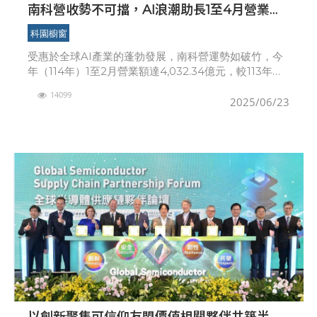
南科營收勢不可擋，AI浪潮助長1至4月營業額
逼近兆元，再創台灣科技新里程碑
科園櫥窗
受惠於全球AI產業的蓬勃發展，南科營運勢如破竹，今
年（114年）1至2月營業額達4,032.34億元，較113年成
長46.82%，為今年南科的亮眼成長揭開序幕；儘管全球
14099
貿易情勢日趨複雜，南科營運動能依
2025/06/23
以創新聚集可信仰友盟價值相關夥伴共築半導