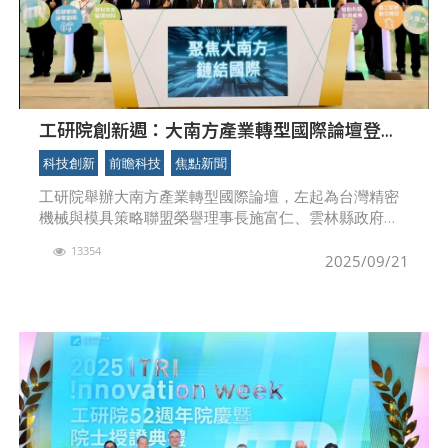
工研院創新週：大南方產業轉型國際論壇登
場 工研院攜手亞馬遜AWS、日立獻策 展出
科技創新
前瞻科技
焦點新聞
逾30項創新技術
工研院舉辦大南方產業轉型國際論壇，左起為台灣精密
機械與模具策略聯盟榮譽理事長施富仁、雲林縣政府簡
任秘書李俊儀、大南方新矽谷推動辦公室主任謝明得、
13354
工研院執行副總暨協理李宗銘、亞馬遜網路服務公司全
2025/09/21
球公共部