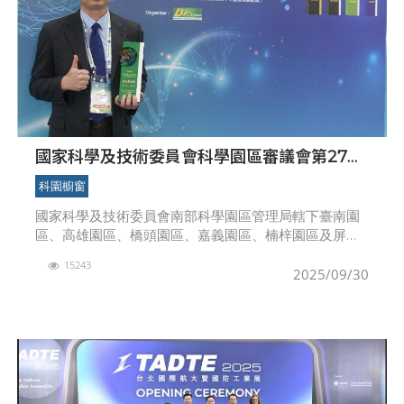
國家科學及技術委員會科學園區審議會第27次
會議核准投資案
科園櫥窗
國家科學及技術委員會南部科學園區管理局轄下臺南園
區、高雄園區、橋頭園區、嘉義園區、楠梓園區及屏東
園區，今（114）年截至9月25日止總計引進15家廠商，
15243
累計投資金額為新臺幣303.48億元，園區有效核
2025/09/30