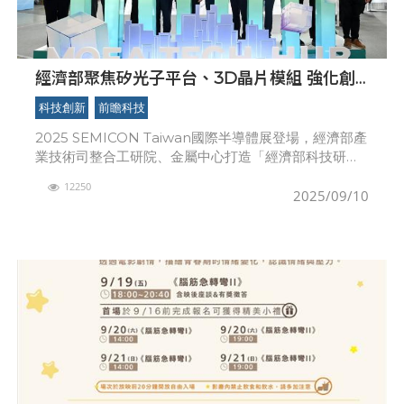
經濟部聚焦矽光子平台、3D晶片模組 強化創
新產業鏈 帶動逾24億元投資 加速AIoT應用落
科技創新
前瞻科技
地
2025 SEMICON Taiwan國際半導體展登場，經濟部產
業技術司整合工研院、金屬中心打造「經濟部科技研發
主題館」，並攜手業者展示37項前瞻技術，全面展現在
12250
AI晶片、先進製造與封測設備，以及化合
2025/09/10