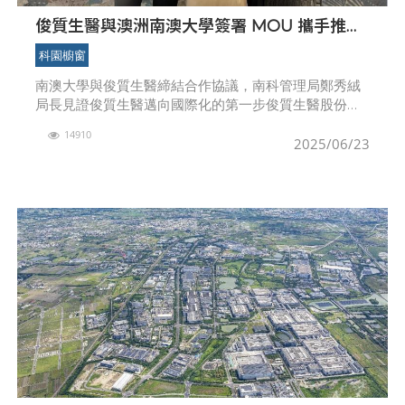
俊質生醫與澳洲南澳大學簽署 MOU 攜手推動
奈米質譜檢測平台技術國際化
科園櫥窗
南澳大學與俊質生醫締結合作協議，南科管理局鄭秀絨
局長見證俊質生醫邁向國際化的第一步俊質生醫股份有
限公司（JUN ZHI Biomedical Co., Ltd.）於 6 月 18
14910
日正式與澳洲知名大學
2025/06/23