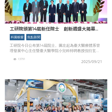
工研院頒第14屆新任院士 創新週盛大揭幕
蕭副總統親臨授證 肯定工研院為「改變世
科園櫥窗
焦點新聞
界、讓臺灣更好」力量
工研院今日公布第14屆院士。圖左起為臺大醫療體系管
理發展中心主任暨臺大醫學院小兒科特聘教授倪衍玄、
中國醫藥大學暨醫療體系董事長蔡長海、台積公司執行
13791
副總經理暨共同營運長米玉傑、副總統蕭美琴、中鼎集
2025/09/21
團總裁