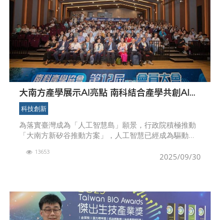
大南方產學展示AI亮點 南科結合產學共創AI新
契機
科技創新
為落實臺灣成為「人工智慧島」願景，行政院積極推動
「大南方新矽谷推動方案」，人工智慧已經成為驅動產
業轉型與跨域創新的核心力量。9月25日由國家科學及
13653
技術委員會南部科學園區管理局、國立成功大學及社團
2025/09/30
法人中