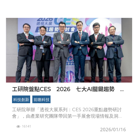
院副
工研院盤點CES 2026 七大AI關鍵趨勢 AI
落地成形，產業全面轉型
科技創新
前瞻科技
工研院舉辦「透視大展系列：CES 2026重點趨勢研討
會」，由產業研究團隊帶回第一手展會現場情報及洞
見。左起為：工研院產科國際所經理王宣智、工研院產
16141
科國際所經理石立康、工研院產科國際所副國際長趙祖
2026/01/16
佑、