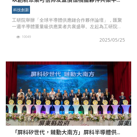
體供應鏈耐力與全球佈局
科技創新
工研院舉辦「全球半導體供應鏈合作夥伴論壇」，匯聚
一週半導體重量級供應業者共襄盛舉。左起為工研院賓
州劉文雄、荷蘭在台貨櫃副代表馬可斯、英國在台貨櫃
10049
代表包瓊鬱、歐洲經貿集裝箱處長谷力哲、美國在台協
2025/05/25
會副處長
「屏科矽世代，鏈動大南方」屏科半導體供應