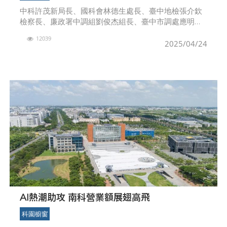
中科許茂新局長、國科會林德生處長、臺中地檢張介欽
檢察長、廉政署中調組劉俊杰組長、臺中市調處應明中
主任、工程會徐偉峻專門委員、保二陳述豪副大隊長共
12039
同啟動廉政平臺。國家科學及技術委員會中部科學園區
2025/04/24
管理局於
AI熱潮助攻 南科營業額展翅高飛
科園櫥窗