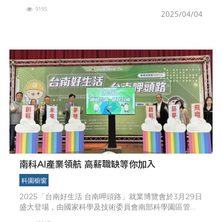
公司與受邀之政府代表，及營建、承攬商 與供應商夥
9195
伴，共同見證台積公司在先進製程產能擴充的重要里
2025/04/04
南科AI產業領航 高薪職缺等你加入
科園櫥窗
2025「台南好生活 台南呷頭路」就業博覽會於3月29日
盛大登場，由國家科學及技術委員會南部科學園區管理
局與臺南市政府聯合舉辦，臺南市副市長葉澤山、勞工