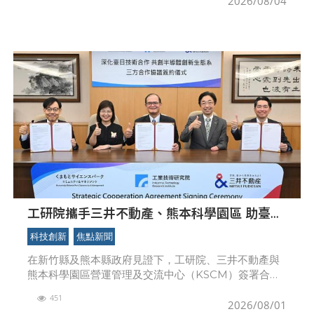
2026/08/04
工研院攜手三井不動產、熊本科學園區 助臺灣
產業深化臺日技術合作 拓展半導體供應鏈與
科技創新
焦點新聞
應用市場商機
在新竹縣及熊本縣政府見證下，工研院、三井不動產與
熊本科學園區營運管理及交流中心（KSCM）簽署合作
備忘錄，攜手推動臺日產業技術與供應鏈合作。圖左起
451
為KSCM理事須永尚、新竹縣政府秘書長李安妤、工研
2026/08/01