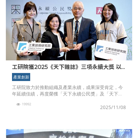
工研院獲2025《天下雜誌》三項永續大獎 以
科技搭橋推動產業與人才共榮
產業創新
工研院致力於推動組織及產業永續，成果深受肯定，今
年延續佳績，再度榮獲「天下永續公民獎」及「天下人
才永續獎」政府組第一名，並首度入選《親子天下》
19992
「友善家庭職場獎」。圖左起為工研院組織永續發展推
2025/11/08
動小組經理