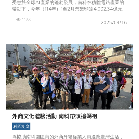
受惠於全球AI產業的蓬勃發展，南科在積體電路產業的
帶動下，今年（114年）1至2月營業額達4,032.34億元，
較113年同期大幅成長46.82%，為今年南科的亮眼成長
11806
揭開序幕。積體電路產業受惠於高效
2025/04/16
外商文化體驗活動 南科帶頭追媽祖
科園櫥窗
為協助南科園區內的外商外籍從業人員適應臺灣生活，