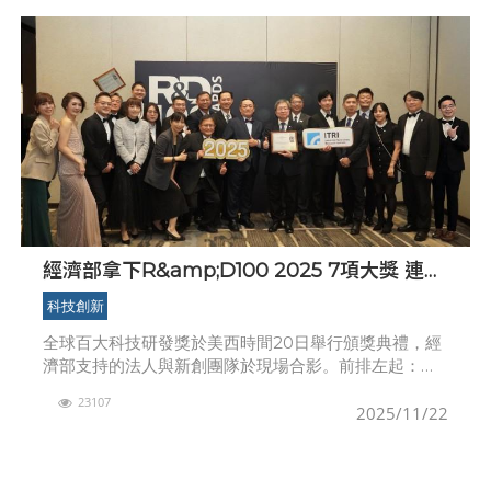
經濟部拿下R&amp;D100 2025 7項大獎 連續
18年獲獎數破百 臺灣科研實力深具國際競爭力
科技創新
全球百大科技研發獎於美西時間20日舉行頒獎典禮，經
濟部支持的法人與新創團隊於現場合影。前排左起：亞
福儲能品牌發展專員李佩亭、亞福儲能公關經理鄭守
23107
羽、奇妙水循環材料董事長特助鄭雅鎂、亞福儲能永續
2025/11/22
發展團隊