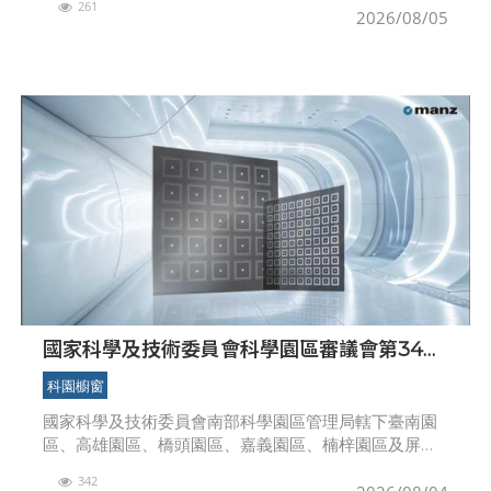
261
勢助力臺灣新創接軌全球市場，實踐「新創出海、世界
2026/08/05
國家科學及技術委員會科學園區審議會第34次
會議核准投資案
科園櫥窗
國家科學及技術委員會南部科學園區管理局轄下臺南園
區、高雄園區、橋頭園區、嘉義園區、楠梓園區及屏東
園區，今（115）年截至8月4日止總計引進16家廠商，
342
累計投資金額為新臺幣589.94億元，園區有效核准