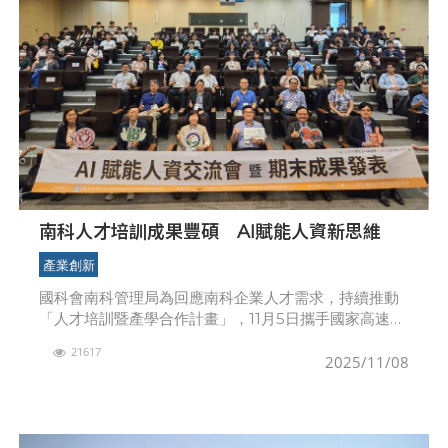
南科人才培訓成果豐碩 AI賦能人資新思維
產業創新
國科會南科管理局為回應南科企業人才需求，持續推動
「人才培訓暨產學合作計畫」，11月5日攜手國家高速網
路與計算中心及南科產學協會，舉辦「AI賦能人資交流
21617
會暨期末成果發表」。活動特別邀請產學研專家實務分
2025/11/08
享