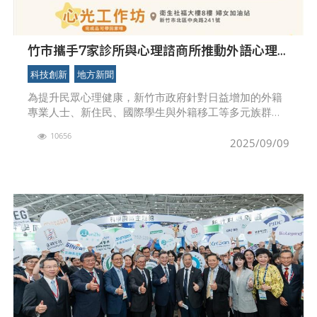
竹市攜手7家診所與心理諮商所推動外語心理
諮商服務
科技創新
地方新聞
為提升民眾心理健康，新竹市政府針對日益增加的外籍
專業人士、新住民、國際學生與外籍移工等多元族群，
提供外語心理諮商轉銜服務，透過資源盤點並整合7家診
10656
所與心理諮商所，讓外籍人士在遭遇情緒困擾、文化適
2025/09/09
應挑戰