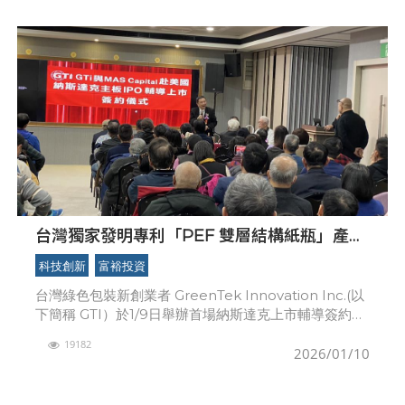
台灣獨家發明專利「PEF 雙層結構紙瓶」產品
技術， GTI攜手 MAS Capital 前進2026 納斯
科技創新
富裕投資
達克上市
台灣綠色包裝新創業者 GreenTek Innovation Inc.(以
下簡稱 GTI）於1/9日舉辦首場納斯達克上市輔導簽約暨
國際市場拓展發表會，宣布憑藉獨家核心專利「PEF雙
19182
層結構紙瓶」，搶攻歐
2026/01/10