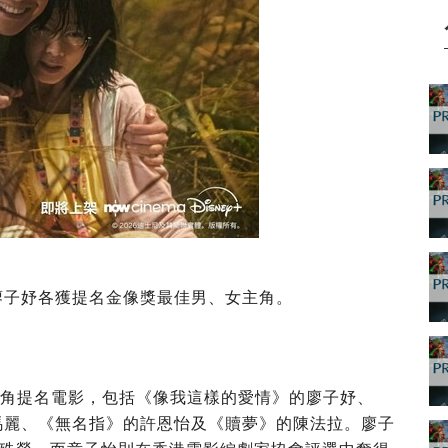
廖子妤各獲提名金像獎最佳男、女主角。
女主角提名電影，包括《像我這樣的愛情》的廖子妤、
馬麗、《無名指》的許恩怡及《贖夢》的陳法拉。廖子