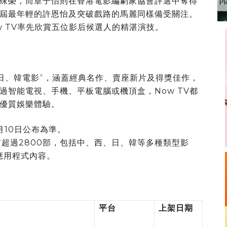
殊榮，而章子怡則在香港電影編劇家協會評選中奪得
屆最年輕的許恩怡及突破戲路的馬麗同樣備受關注。
 TV率先欣賞五位影后候選人的精湛演技。
^
、日、韓電影
，涵蓋經典名作、賣座新片及得獎佳作，
過智能電視、手機、平板電腦或機頂盒，Now TV都
的優質娛樂體驗。
月10日公布為準。
庫已有超過2800部，包括中、西、日、韓等多種類型影
ax應用程式內容。
平台
上架日期