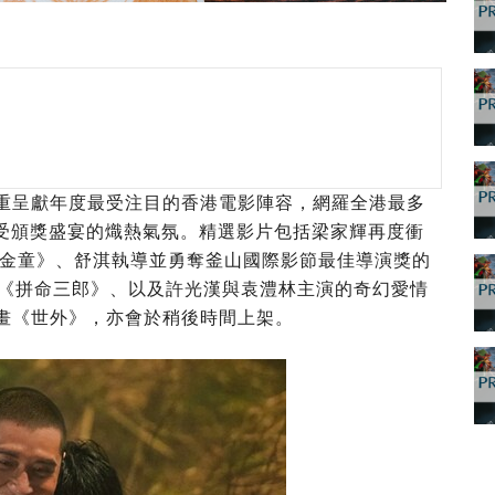
 TV隆重呈獻年度最受注目的香港電影陣容，網羅全港最多
受頒獎盛宴的熾熱氣氛。精選影片包括梁家輝再度衝
金童》、舒淇執導並勇奪釜山國際影節最佳導演獎的
角的《拼命三郎》、以及許光漢與袁澧林主演的奇幻愛情
畫《世外》，亦會於稍後時間上架。