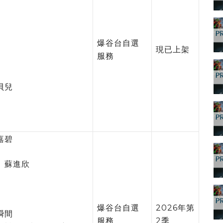
爆谷台自選
現已上架
服務
貝兒
嘉碧
、蘇進欣
爆谷台自選
2026年第
瞬間
服務
2季