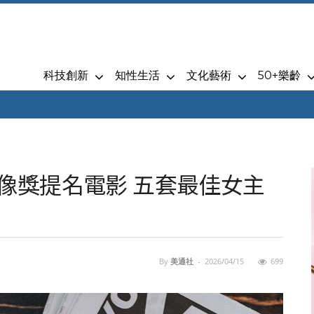
科技創新
知性生活
文化藝術
50+樂齡
金像獎提名電影 五套最佳女主
By
美通社
-
2026/04/15
699