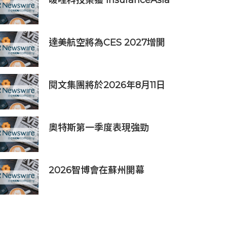
暖哇科技榮獲 InsuranceAsia
News 2026 中國區「數碼轉
型卓越獎」
達美航空將為CES 2027增開
亞洲特別航班直飛拉斯維加斯
閱文集團將於2026年8月11日
公佈2026年上半年業績
奧特斯第一季度表現強勁
2026智博會在蘇州開幕