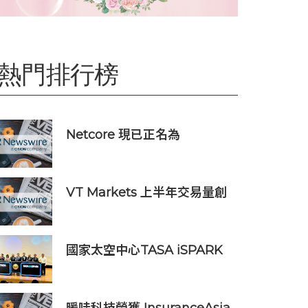
熱門排行榜
Netcore 現已正名為
Netcore.ai，開創代理型營銷
平台先河，與客戶共同分擔增
長責任
VT Markets 上半年交易量創
新高 突破 8 萬億美元
國家太空中心TASA iSPARK
星創基地落腳竹市 高虹安市
長：打造太空產業創新聚落