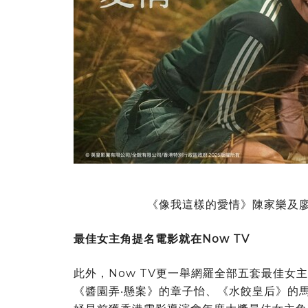
《像我這樣的愛情》陳家樂及
最佳女主角提名電影就在Now TV
此外，Now TV更一舉網羅全部五套最佳
《醬園弄‧懸案》的章子怡、《水餃皇后》的