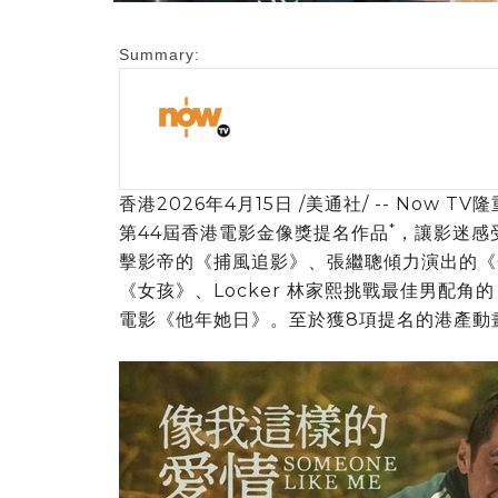
Summary:
香港
2026年4月15日
/美通社/ -- Now
*
第44屆香港電影金像獎提名作品
，讓影迷感
擊影帝的《捕風追影》、張繼聰傾力演出的《
《女孩》、Locker 林家熙挑戰最佳男配
電影《他年她日》。至於獲8項提名的港產動