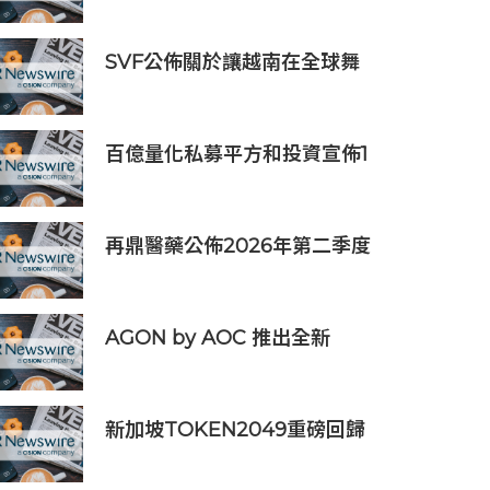
步
SVF公佈關於讓越南在全球舞
台上獲得一席之地的宏大願景
百億量化私募平方和投資宣佈1
億元自購，7月以來已有25家
私募出手
再鼎醫藥公佈2026年第二季度
財務業績及近期公司進展
AGON by AOC 推出全新
Triple Refresh Rate 電競顯
示器
新加坡TOKEN2049重磅回歸
年度行業頂級盛會再度啟幕