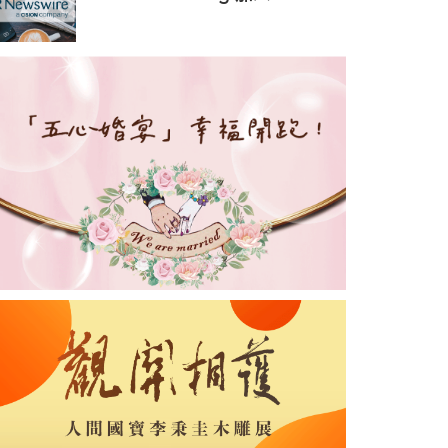
量復方制劑的積極臨床前數據
CAMSO Construction 及
CEAT OHT，出任國際銷售副
總裁兼主管