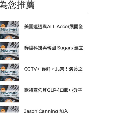
為您推薦
美國運通與ALL Accor展開全
新全球合作夥伴關係
驊陞科技與韓國 Sugars 建立
策略合作 攜手布局全球 AI
Vision 與高速影像互連市場
CCTV+: 你好，北京！演藝之
都
歌禮宣佈其GLP-1口服小分子
ASC30啟動全球III期臨床研
究，並公佈其同類首創口服小
分子GLP-1/GIP/胰澱素固定劑
Jason Canning 加入