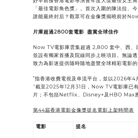
妤早前獲香港電影導演會年度大獎最佳女主角
「最佳電影角色獎」。首次入圍的陳法拉、今
誰能最終封后？觀眾可在金像獎揭曉前於Now
片庫超過2800套電影
盡賞全球佳作
Now TV電影庫雲集超過 2,800 套中、西
並設有獨家首播及院線同步上映項目。無論透
致力為影迷提供隨時隨地盡覽全球精彩電影
*
指香港收費電視及串流平台，並以2026年4
^
截至2025年12月31日，Now TV電影
片；不包括Netflix、Disney+及HBO M
第44屆香港電影金像獎提名電影上架時間表
電影
提名