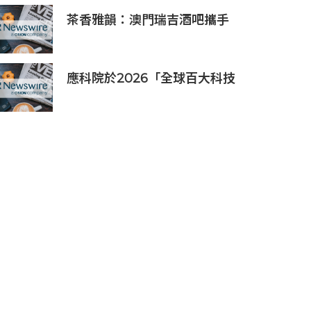
茶香雅韻：澳門瑞吉酒吧攜手
Saicho 呈獻期間限定下午茶體
驗
應科院於2026「全球百大科技
研發獎」中創亞洲最佳成績 三
項技術榮膺全球百大創新獎項