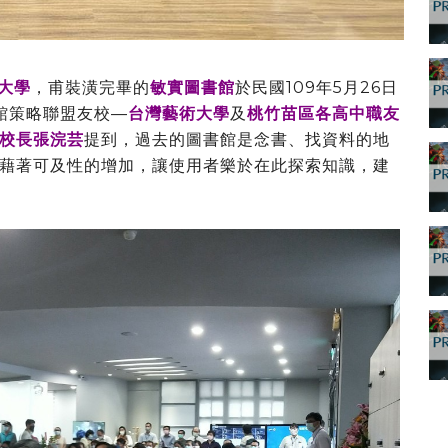
大學
，甫裝潢完畢的
敏實圖書館
於民國109年5月26日
書館策略聯盟友校—
台灣藝術大學
及
桃竹苗區各高中職友
校長張浣芸
提到，過去的圖書館是念書、找資料的地
藉著可及性的增加，讓使用者樂於在此探索知識，建