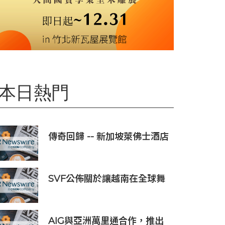
本日熱門
傳奇回歸 -- 新加坡萊佛士酒店
正式重新開業
SVF公佈關於讓越南在全球舞
台上獲得一席之地的宏大願景
AIG與亞洲萬里通合作，推出