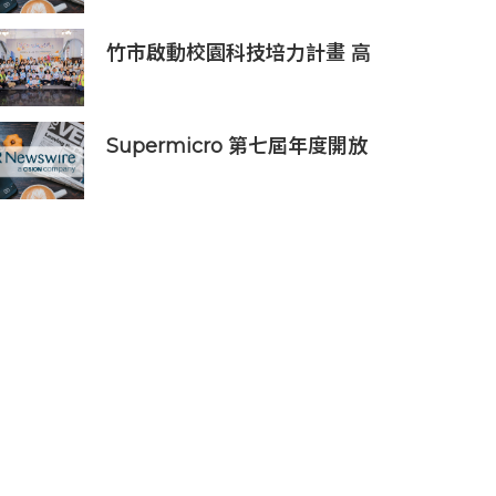
決方案
竹市啟動校園科技培力計畫 高
虹安市長：半導體與無人機課
程培育未來科技人才
Supermicro 第七屆年度開放
式儲存高峰會匯聚 21 間生態系
統合作夥伴，分享大規模部署
企業級 AI 的實用指南