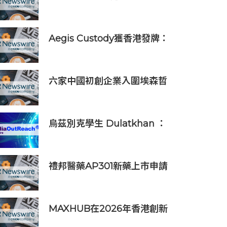
旅遊保險優惠
Aegis Custody獲香港發牌：
數位資產金融服務發展更進一
步
六家中國初創企業入圍埃森哲
「2019亞太區金融科技創新實
驗室」
烏茲別克學生 Dulatkhan ：
拓展視野，在香港中文大學擘
劃未來
禮邦醫藥AP301新藥上市申請
獲國家藥監局受理
MAXHUB在2026年香港創新
辦公峰會上展示綜合AI協作解