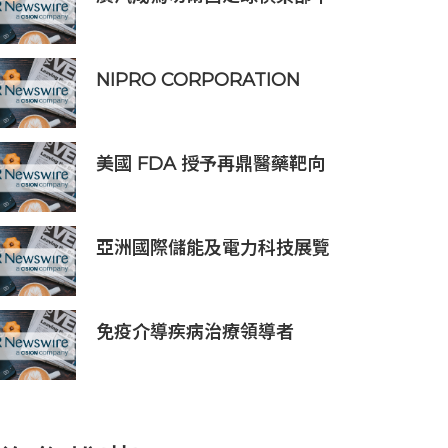
國香港和馬來西亞季前巡迴賽
官方合作夥伴
NIPRO CORPORATION
ELISIO™-HX 獲得 FDA 510
(k) 許可，向美國推出透析器
美國 FDA 授予再鼎醫藥靶向
DLL3 抗體藥物偶聯物
Zocilurtatug
Pelitecan（Zoci）孤兒藥資
亞洲國際儲能及電力科技展覽
格認定，用於治療神經內分泌
會暨世界儲能創新大會2027年
癌（NEC）
7月香港啟幕
免疫介導疾病治療領導者
Attovia Therapeutics成功登
陸納斯達克