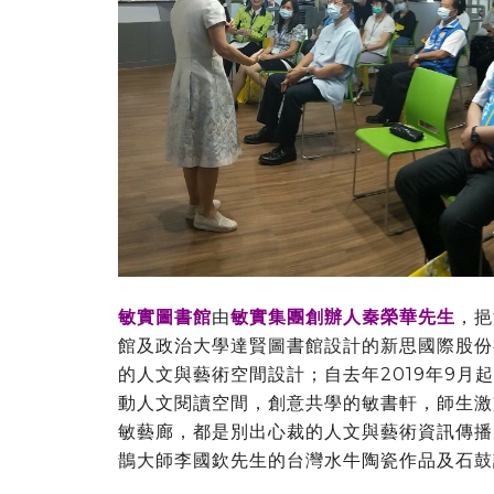
敏實圖書館
由
敏實集團創辦人秦榮華先生
，挹
館及政治大學達賢圖書館設計的新思國際股份
的人文與藝術空間設計；自去年2019年9月
動人文閱讀空間，創意共學的敏書軒，師生激
敏藝廊，都是別出心裁的人文與藝術資訊傳播
鵲大師李國欽先生的台灣水牛陶瓷作品及石鼓