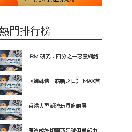
熱門排行榜
IBM 研究：四分之一惡意網絡
入侵由 AI 驅動 單一事件平均
損失 600 萬美元
《蜘蛛俠：嶄新之日》IMAX首
週末斬獲1.3億元 創系列最佳紀
錄
香港大型潮流玩具旗艦展
《Amazing Toy Show》首
度登陸東南亞
廣汽成為切爾西足球俱樂部中