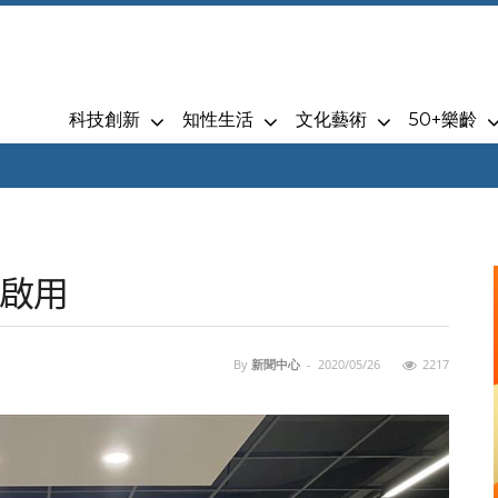
科技創新
知性生活
文化藝術
50+樂齡
啟用
By
新聞中心
-
2020/05/26
2217