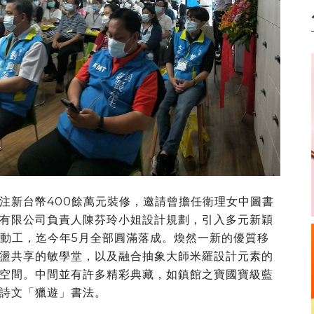
注新台幣400餘萬元裝修，邀請曾擔任衛理女中圖書
有限公司負責人陳芬玲小姐設計規劃，引入多元新穎
起動工，迄今年5月全部圓滿落成。煥然一新的優質移
盪共享的敏學堂，以及融合抽象大師米羅設計元素的
空間。中間並有許多精彩典藏，如鎮館之寶國寶級藍
詩文「獵遊」書法。