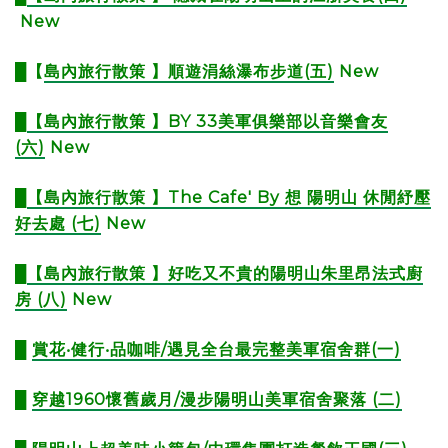
New
█【
島內旅行散策 】順遊涓絲瀑布步道(五)
New
█
【島內旅行散策 】BY 33美軍俱樂部以音樂會友
(六)
New
█
【島內旅行散策 】The Cafe' By 想 陽明山 休閒紓壓
好去處 (七)
New
█
【島內旅行散策 】好吃又不貴的陽明山朱里昂法式廚
房 (八)​​​​
​​​ New
█
賞花‧健行‧品咖啡/遇見全台最完整美軍宿舍群(一)
█
穿越1960懷舊歲月/漫步陽明山美軍宿舍聚落 (二)