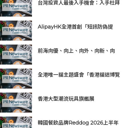
台灣投資人最後入手機會：入手杜拜
DAMAC Chelsea Residences 住
宅
AlipayHK全港首創「短訊防偽提
醒」功能 助用戶辨別騙案 聯乘警方
推防騙App Skin帶動全城反詐
前海向優、向上、向外、向新、向
港、向強，上半年發展更加生機勃勃
全港唯一貓主題盛會「香港貓迷博覽
會2026」今日開幕
香港大型潮流玩具旗艦展
《Amazing Toy Show》首度登陸
東南亞
韓國餐飲品牌Reddog 2026上半年