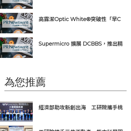
營收大漲88% 營業利潤激增143%
高露潔Optic White®突破性「早C
提亮• 晚C淡色」美白牙齒保養美學
推出首支全新Optic White®高純度
維他命C美白牙膏
Supermicro 擴展 DCBBS，推出精
密工程 AI 機架系列，加速部署並縮
短上線時間
為您推薦
經濟部助攻新創出海 工研院攜手桃
園打造跨域創新平台 匯聚逾200家
新創、40家產業夥伴共拓全球商機