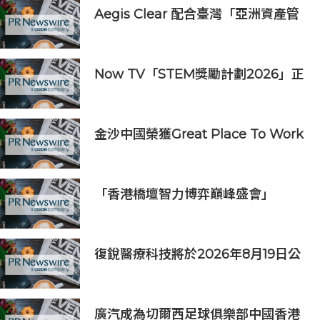
Aegis Clear 配合臺灣「亞洲資產管
理中心」政策
Now TV「STEM獎勵計劃2026」正
式開始｜獲長隆度假區全力支持 推出
《主題樂園有趣科學大探索》第二季
及「長隆小科學家大獎」
金沙中國榮獲Great Place To Work
認證™
「香港橋壇智力博弈巔峰盛會」
復銳醫療科技將於2026年8月19日公
佈2026年中期業績
廣汽成為切爾西足球俱樂部中國香港