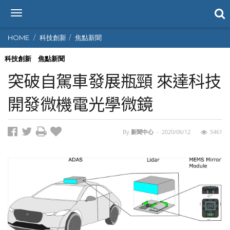
T
o
g
HOME
科技創新
焦點新聞
g
l
科技創新
焦點新聞
e
突破自駕車發展瓶頸 來達科技
n
a
開發微機電光學微鏡
v
i
g
By
新聞中心
-
2020/06/12
5461
a
t
i
o
n