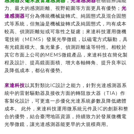
感測器
及
毫米波雷達感測器
，
光達感測器
在物體辨識能
力、最大的感測距離、視野範圍等方面更具有優勢；
光
達感測器
可分為傳統機械旋轉式、純固態式及混合固態
式等系統，但無論是機械旋轉式及純固態式，均有成本
較高、偵測距離短或可靠性之疑慮；來達科技運用微機
電技術（MEMS）發展光學微鏡，以磁電方式驅動，具
有光鏡面積大、集光量多、偵測距離遠等特性。相較於
其它市面上公司的MEMS微鏡產品，來達科技在簡化製
程及設計、提高鏡面面積、增大各軸轉角、提升良率以
及降低成本，都佔有優勢。
來達科技
以其對類比IC設計之能力，針對光達感測器系
統中的雷射驅動器及接收方面的轉阻放大器（TIA）作
客製化設計，可更進一步優化光達系統參數及降低總體
成本。 此外，來達科技運用微系統元件及IC的創新和整
合的優勢，結合臺灣地區資源，持續致力於發展微機電
光學微鏡，讓光達感測器能更早的大規模商用。