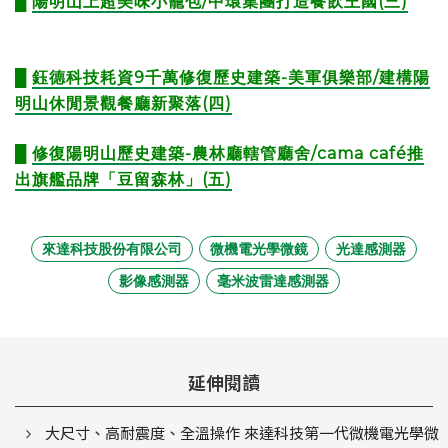
█
陽明山上超美味小籠包/中環集團打造餐飲王國(三)
█
鈺德科技耗資9千萬修復歷史建築-美軍俱樂部/建構陽
明山休閒景觀餐廳新聚落(四)
█
修復陽明山歷史建築-農林廳轄管廳舍/cama café推
出旗艦品牌「豆留森林」(五)
來達科技股份有限公司
微機電光學微鏡
光達感測器
影像感測器
毫米波雷達感測器
延伸閱讀
大尺寸、高耐震度、全溫操作 來達科技第一代微機電光學微