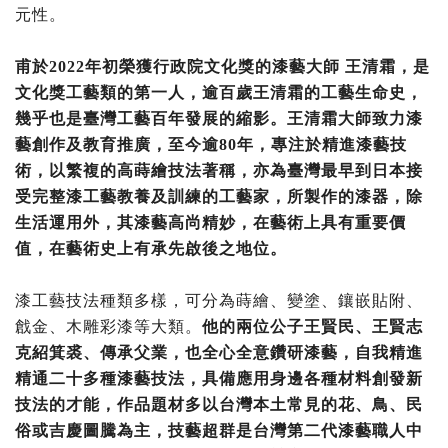
元性。
甫於2022年初榮獲行政院文化獎的漆藝大師 王清霜，是
文化獎工藝類的第一人，逾百歲王清霜的工藝生命史，
幾乎也是臺灣工藝百年發展的縮影。王清霜大師致力漆
藝創作及教育推廣，至今逾80年，專注於精進漆藝技
術，以繁複的高蒔繪技法著稱，亦為臺灣最早到日本接
受完整漆工藝教養及訓練的工藝家，所製作的漆器，除
生活運用外，其漆藝高尚精妙，在藝術上具有重要價
值，在藝術史上有承先啟後之地位。
漆工藝技法種類多樣，可分為蒔繪、變塗、鑲嵌貼附、
戧金、木雕彩漆等大類。
他的兩位公子王賢民、王賢志
克紹箕裘、傳承父業，也全心全意鑽研漆藝，自我精進
精通二十多種漆藝技法，具備應用身邊各種材料創發新
技法的才能，作品題材多以台灣本土常見的花、鳥、民
俗或吉慶圖騰為主，技藝超群是台灣第二代漆藝職人中