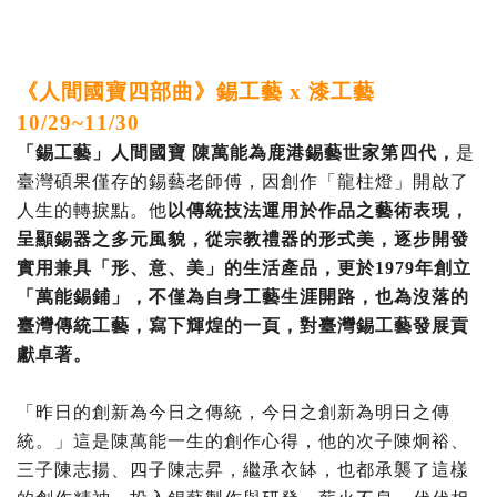
《人間國寶四部曲》錫工藝 x 漆工藝
10/29~11/30
「錫工藝」人間國寶 陳萬能為鹿港錫藝世家第四代，
是
臺灣碩果僅存的錫藝老師傅，因創作「龍柱燈」開啟了
人生的轉捩點。他
以傳統技法運用於作品之藝術表現，
呈顯錫器之多元風貌，從宗教禮器的形式美，逐步開發
實用兼具「形、意、美」的生活產品，更於1979年創立
「萬能錫鋪」，不僅為自身工藝生涯開路，也為沒落的
臺灣傳統工藝，寫下輝煌的一頁，對臺灣錫工藝發展貢
獻卓著。
「昨日的創新為今日之傳統，今日之創新為明日之傳
統。」這是陳萬能一生的創作心得，他的次子陳炯裕、
三子陳志揚、四子陳志昇，繼承衣缽，也都承襲了這樣