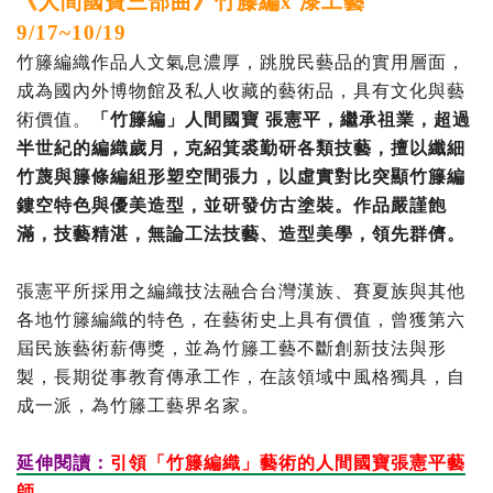
《人間國寶三部曲》竹籐編x 漆工藝
9/17~10/19
竹籐編織作品人文氣息濃厚，跳脫民藝品的實用層面，
成為國內外博物館及私人收藏的藝術品，具有文化與藝
術價值。
「竹籐編」人間國寶 張憲平，繼承祖業，超過
半世紀的編織歲月，克紹箕裘勤研各類技藝，擅以纖細
竹蔑與籐條編組形塑空間張力，以虛實對比突顯竹籐編
鏤空特色與優美造型，並研發仿古塗裝。作品嚴謹飽
滿，技藝精湛，無論工法技藝、造型美學，領先群儕。
張憲平所採用之編織技法融合台灣漢族、賽夏族與其他
各地竹籐編織的特色，在藝術史上具有價值，曾獲第六
屆民族藝術薪傳獎，並為竹籐工藝不斷創新技法與形
製，長期從事教育傳承工作，在該領域中風格獨具，自
成一派，為竹籐工藝界名家。
延伸閱讀：
引領「竹籐編織」藝術的人間國寶張憲平藝
師