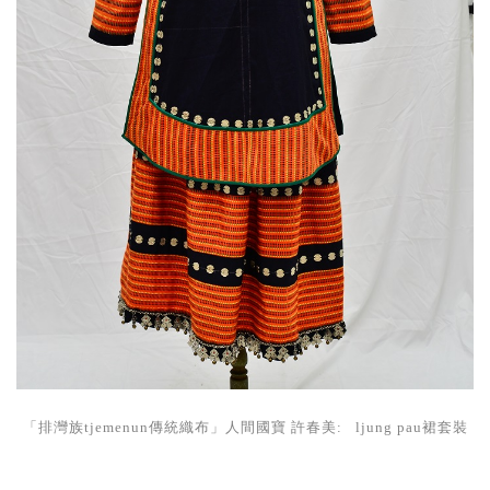
「排灣族tjemenun傳統織布」人間國寶 許春美: ljung pau裙套裝