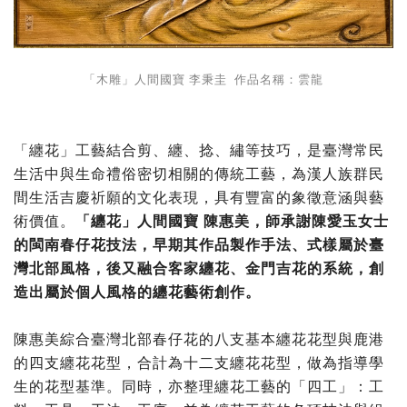
「木雕」人間國寶 李秉圭 作品名稱：雲龍
「纏花」工藝結合剪、纏、捻、繡等技巧，是臺灣常民
生活中與生命禮俗密切相關的傳統工藝，為漢人族群民
間生活吉慶祈願的文化表現，具有豐富的象徵意涵與藝
術價值。
「纏花」人間國寶 陳惠美，師承謝陳愛玉女士
的閩南春仔花技法，早期其作品製作手法、式樣屬於臺
灣北部風格，後又融合客家纏花、金門吉花的系統，創
造出屬於個人風格的纏花藝術創作。
陳惠美綜合臺灣北部春仔花的八支基本纏花花型與鹿港
的四支纏花花型，合計為十二支纏花花型，做為指導學
生的花型基準。同時，亦整理纏花工藝的「四工」：工