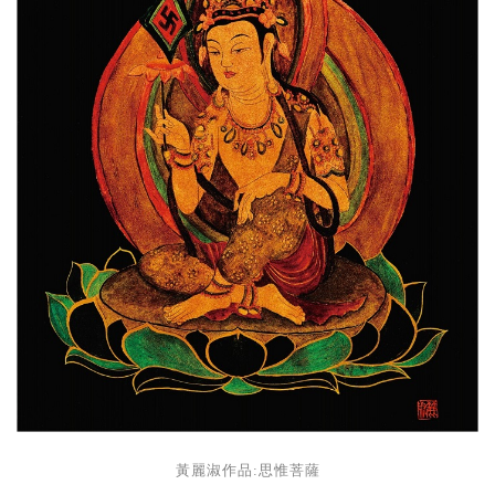
思惟菩薩
黃麗淑作品: