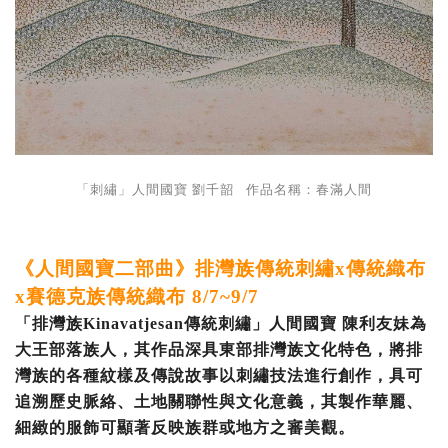
「刺繡」人間國寶 劉千韶 作品名稱：春滿人間
《人間國寶二部曲》排灣族傳統刺繡x傳統織布
x賽德克族傳統織布 8/7~9/7
「排灣族Kinavatjesan傳統刺繡」人間國寶 陳利友妹為
大王部落族人，其作品深具東部排灣族文化特色，將排
灣族的各種紋樣及傳說故事以刺繡技法進行創作，具可
追溯歷史脈絡、土地關聯性與文化意義，其製作華麗、
細緻的服飾可顯著反映族群或地方之審美觀。