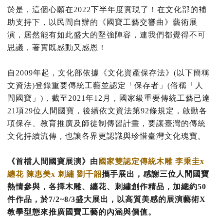
於是，這個心願在2022下半年度實現了！在文化部的補
助支持下，以民間自辦的《國寶工藝交響曲》藝術展
演，居然能有如此盛大的堅強陣容，連我們都覺得不可
思議，著實既感動又感恩！
自2009年起，文化部依據《文化資產保存法》(以下簡稱
文資法)登錄重要傳統工藝並認定「保存者」(俗稱「人
間國寶」)，截至2021年12月，國家級重要傳統工藝已達
21項29位人間國寶，後續依文資法第92條規定，啟動各
項保存、教育推廣及師徒制傳習計畫，要讓臺灣的傳統
文化持續流傳，也讓各界更認識與珍惜臺灣文化瑰寶。
《首檔人間國寶展演》由
國家雙認定傳統木雕 李秉圭x
纏花 陳惠美x 刺繡 劉千韶
攜手展出，感謝三位人間國寶
熱情參與，各擇木雕、纏花、刺繡創作精品，加總約50
件作品，於7/2~8/3盛大展出，以高質美感的展演藝術X
教學型態來推廣國寶工藝的內涵與價值。