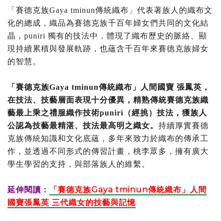
「賽德克族Gaya tminun傳統織布」代表著族人的織布文
化的總成，織品為賽德克族千百年婦女們共同的文化結
晶，puniri 獨有的技法中，體現了織布歷史的脈絡、顯
現持續累積與發展軌跡，也蘊含千百年來賽德克族婦女
的智慧。
「賽德克族Gaya tminun傳統織布」人間國寶 張鳳英，
在技法、技藝層面表現十分優異，精熟傳統賽德克族織
藝最上乘之禮服織作技術puniri（經挑）技法，獲族人
公認為技藝最精湛、技法最高明之織女。
持續厚實賽德
克族傳統知識和文化底蘊，多年來致力於織布的傳承工
作，並透過不同形式的傳習計畫，桃李眾多，擁有廣大
學生學習的支持，與部落族人的維繫。
延伸閱讀：
「賽德克族Gaya tminun傳統織布」人間
國寶張鳳英 三代織女的技藝與記憶