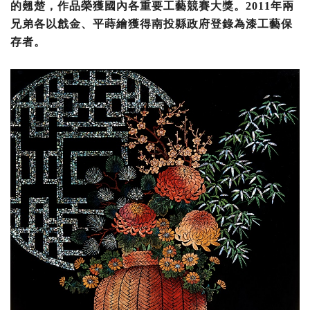
的翹楚，作品榮獲國內各重要工藝競賽大獎。2011年兩
兄弟各以戧金、平蒔繪獲得南投縣政府登錄為漆工藝保
存者。