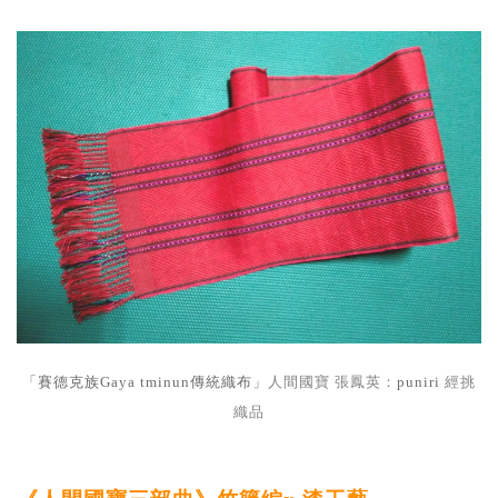
「賽德克族Gaya tminun傳統織布」
人間國寶 張鳳英
：
puniri
經挑
織品