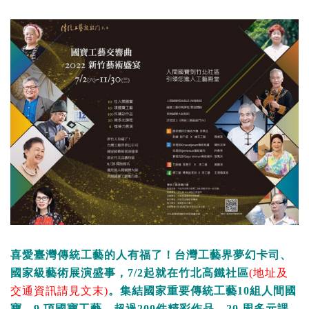
喜愛臺灣傳統工藝的人有福了！台灣工藝界夢幻卡司、
國家級藝術展演盛事，7/2起就在竹北高鐵社區
(地址及
交通資訊請見文末)
。集結國家重要傳統工藝10組人間國
寶、9 項國寶工藝、超過200件精彩作品、20 周多元課