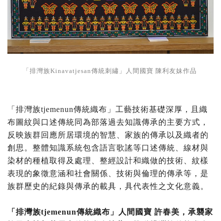
「排灣族Kinavatjesan傳統刺繡」人間國寶 陳利友妹作品
「排灣族tjemenun傳統織布」工藝技術基礎深厚，且織
布圖紋與口述傳統同為部落過去知識傳承的主要方式，
反映族群回應所居環境的智慧、家族的傳承以及織者的
創思。整體知識系統包含語言歌謠等口述傳統、線材與
染材的種植取得及處理、整經設計和織做的技術、紋樣
表現的象徵意涵和社會關係、技術與倫理的傳承等，是
族群歷史的紀錄與傳承的載具，具代表性之文化意義。
「排灣族tjemenun傳統織布」人間國寶 許春美，承襲家