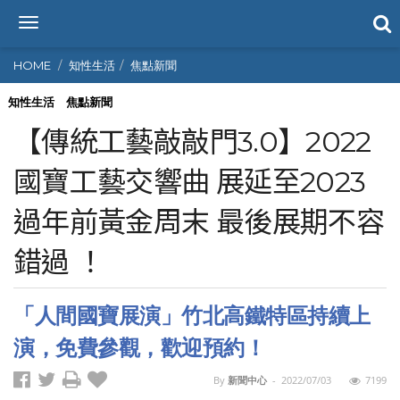
T
o
g
HOME
知性生活
焦點新聞
g
l
知性生活
焦點新聞
e
【傳統工藝敲敲門3.0】2022
n
a
國寶工藝交響曲 展延至2023
v
i
過年前黃金周末 最後展期不容
g
a
t
錯過 ！
i
o
n
「人間國寶展演」竹北高鐵特區持續上
演，免費參觀，歡迎預約！
By
新聞中心
-
2022/07/03
7199