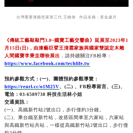
台灣重要漆藝世家第三代 王峻偉 作品名稱：黃金歲月
《傳統工藝敲敲門3.0~國寶工藝交響曲》延展至2023年1
月15日(日
)，由漆藝巨擘王清霜家族與國家雙認定木雕
人間國寶李秉圭聯袂展出
，
請持續關注FB粉專：
https://www.facebook.com/techlife.tw
預約參觀方式：(一)、團體預約參觀導覽：
https://reurl.cc/o1M25V
、(二) 、FB粉專留言、(三)、
電洽：03-6589738 科技生活林小姐
交通資訊：
(一)、高鐵新竹站2號出口，步行僅約3分鐘。
(二)、乘台鐵至新竹站，改搭區間車至六家站，六家站
與高鐵新竹站共站，一樣從高鐵新竹站2號出口，步行僅
約3分鐘。