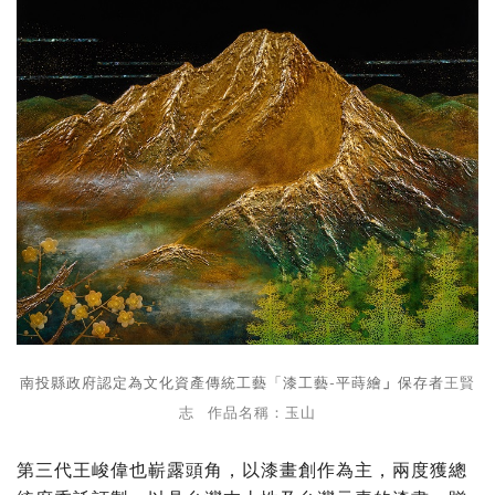
南投縣政府認定為文化資產傳統工藝「漆工藝-
保存者
平蒔繪
」
王賢
志 作品名稱：玉山
第三代王峻偉也嶄露頭角，以漆畫創作為主，兩度獲總