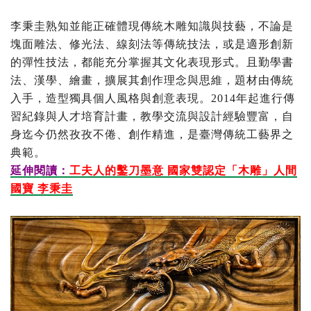
李秉圭熟知並能正確體現傳統木雕知識與技藝，不論是
塊面雕法、修光法、線刻法等傳統技法，或是適形創新
的彈性技法，都能充分掌握其文化表現形式。且勤學書
法、漢學、繪畫，擴展其創作理念與思維，題材由傳統
入手，造型獨具個人風格與創意表現。2014年起進行傳
習紀錄與人才培育計畫，教學交流與設計經驗豐富，自
身迄今仍然孜孜不倦、創作精進，是臺灣傳統工藝界之
典範。
延伸閱讀：
工夫人的鑿刀墨意 國家雙認定「木雕」人間
國寶 李秉圭